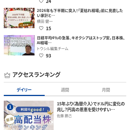
24
2026年も下半期に突入！「夏枯れ相場」前に見直した
い家計と…
横田 健一
15
日経平均4％の急落、キオクシアはストップ安。日本株、
AI相場…
トウシル編集チーム
93
アクセスランキング
デイリー
週間
月間
15年ぶり〈為替介入〉でドル円に変化の
1
兆し？円高の恩恵を受けやすい…
佐藤 勝己