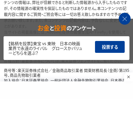
テンツの情報は、弊社が信頼できると判断した情報源から入手したものです
が、その情報源の確実性を保証したものではありません。本コンテンツの記
載内容に関するご質問・ご照会等には一切お答え致しかねますので予めご了
承お願い致します。また、本コンテンツの記載内容は、予告なしに変更するこ
お金
投資
とがあります。
と
のアンケート
当サイトの掲載画像には、Adobe社提供の画像生成AI「Firefly」を使用して
いる場合があります。
【銘柄を投票】東宝 vs 東映 日本の映画
投票する
リスク・費用・情報提供について
業界で永遠のライバル グロースかバリュ
ーどちらを選ぶ？
各種方針・重要事項等については、楽天証券ウェブサイトをご覧ください。
商号等：楽天証券株式会社／金融商品取引業者 関東財務局長（金商）第195
号、商品先物取引業者
加入協会：日本証券業協会、一般社団法人金融先物取引業協会、日本商品
先物取引協会、一般社団法人第二種金融商品取引業協会、一般社団法人資
産運用業協会
Copyright©
1999-2026 Rakuten Securities, Inc. All
Rights Reserved.