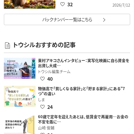
32
2026/7/12
バックナンバー一覧はこちら
トウシルおすすめの記事
東村アキコさんインタビュー：実写化映画に自ら資金を
出資し大成…
トウシル編集チーム
40
物価高で「貧しくなる家計」と「貯まる家計」にある"7
つ"の違い
しま
24
60歳で定年を迎えたあとは、低賃金で再雇用…お金の
不安を盾に…
山崎 俊輔