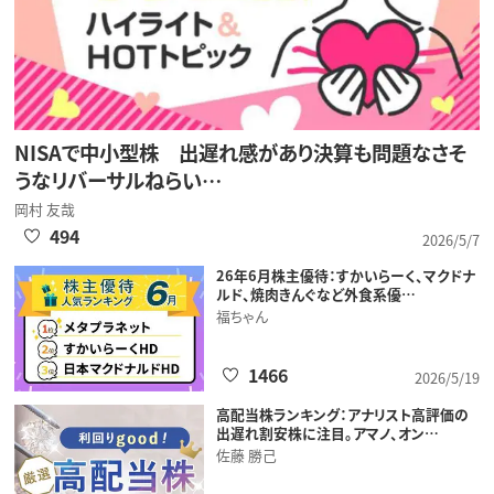
NISAで中小型株 出遅れ感があり決算も問題なさそ
うなリバーサルねらい…
岡村 友哉
494
2026/5/7
26年6月株主優待：すかいらーく、マクドナ
ルド、焼肉きんぐなど外食系優…
福ちゃん
1466
2026/5/19
高配当株ランキング：アナリスト高評価の
出遅れ割安株に注目。アマノ、オン…
佐藤 勝己