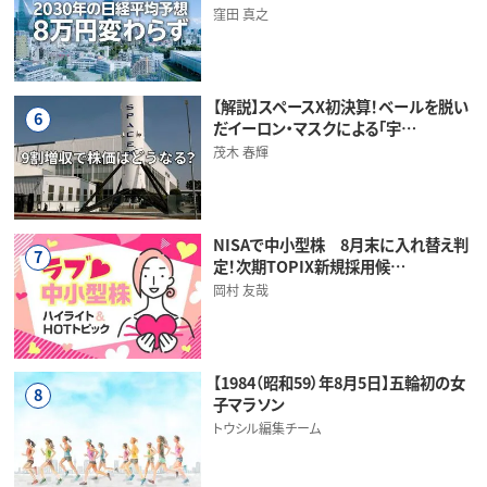
窪田 真之
【解説】スペースX初決算！ベールを脱い
6
だイーロン・マスクによる「宇…
茂木 春輝
NISAで中小型株 8月末に入れ替え判
7
定！次期TOPIX新規採用候…
岡村 友哉
【1984（昭和59）年8月5日】五輪初の女
8
子マラソン
トウシル編集チーム