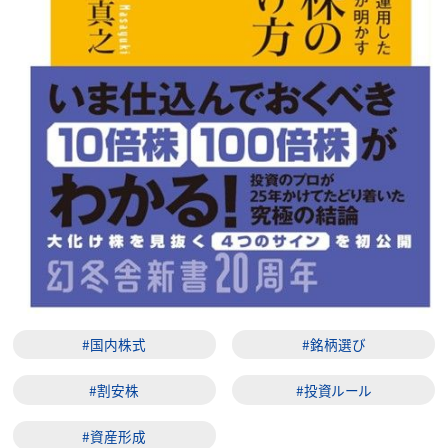
#国内株式
#銘柄選び
#割安株
#投資ルール
#資産形成