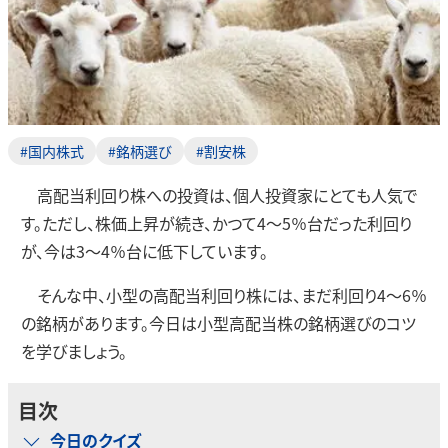
#国内株式
#銘柄選び
#割安株
高配当利回り株への投資は、個人投資家にとても人気で
す。ただし、株価上昇が続き、かつて4～5％台だった利回り
が、今は3～4％台に低下しています。
そんな中、小型の高配当利回り株には、まだ利回り4～6％
の銘柄があります。今日は小型高配当株の銘柄選びのコツ
を学びましょう。
目次
今日のクイズ