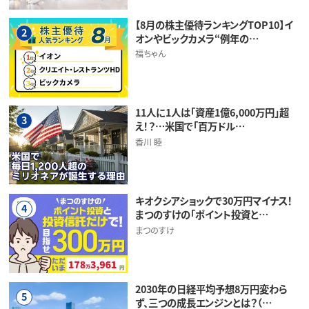
【8月の株主優待ランキングTOP10】イ
2
オンやビックカメラ“例年の…
福ちゃん
11人に1人は「資産1億6,000万円」超
3
え！？…米国で「百万ドル…
香川 睦
キオクシアショックで30万円マイナス！
4
まつのすけの「ポイント投資と…
まつのすけ
2030年の日経平均予想8万円変わら
5
ず、三つの成長エンジンとは？（…