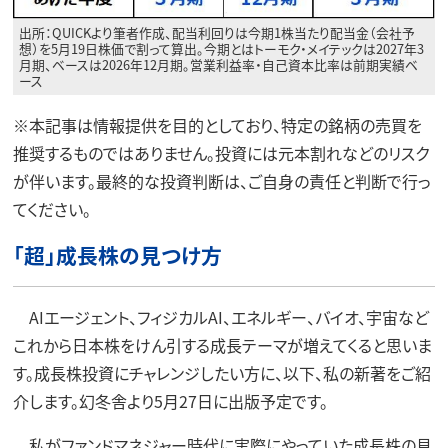
出所：QUICKより筆者作成、配当利回りは今期1株当たり配当金（会社予
想）を5月19日株価で割って算出。今期とはトーモク・メイテックは2027年3
月期、ベースは2026年12月期。営業利益率・自己資本比率は前期実績ベ
ース
※本記事は情報提供を目的としており、特定の銘柄の売買を
推奨するものではありません。投資には元本割れなどのリスク
が伴います。最終的な投資判断は、ご自身の責任と判断で行っ
てください。
「超」成長株の見つけ方
AIエージェント、フィジカルAI、エネルギー、バイオ、宇宙など
これから日本株をけん引する成長テーマが増えてくると思いま
す。成長株投資にチャレンジしたい方に、以下、私の新著をご紹
介します。幻冬舎より5月27日に出版予定です。
私がファンドマネジャー時代に実際にやっていた成長株の見