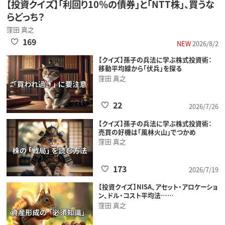
【投資クイズ】「利回り10％の債券」と「NTT株」、買うな
らどっち？
窪田 真之
169
NEW
2026/8/2
【クイズ】孫子の兵法に学ぶ株式投資術：
移動平均線から「伏兵」を探る
窪田 真之
22
2026/7/26
【クイズ】孫子の兵法に学ぶ株式投資術：
売買の好機は「風林火山」でつかめ
窪田 真之
173
2026/7/19
【投資クイズ】NISA、アセット・アロケーショ
ン、ドル・コスト平均法……
窪田 真之