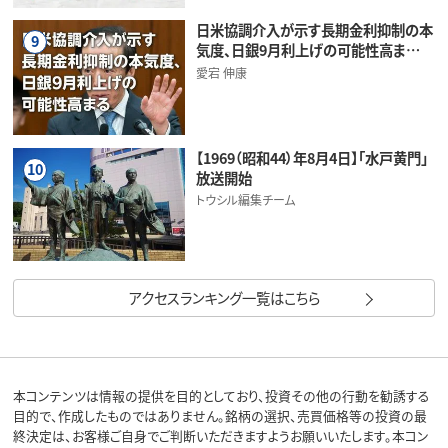
日米協調介入が示す長期金利抑制の本
9
気度、日銀9月利上げの可能性高ま…
愛宕 伸康
【1969（昭和44）年8月4日】「水戸黄門」
10
放送開始
トウシル編集チーム
アクセスランキング一覧はこちら
本コンテンツは情報の提供を目的としており、投資その他の行動を勧誘する
目的で、作成したものではありません。銘柄の選択、売買価格等の投資の最
終決定は、お客様ご自身でご判断いただきますようお願いいたします。本コン