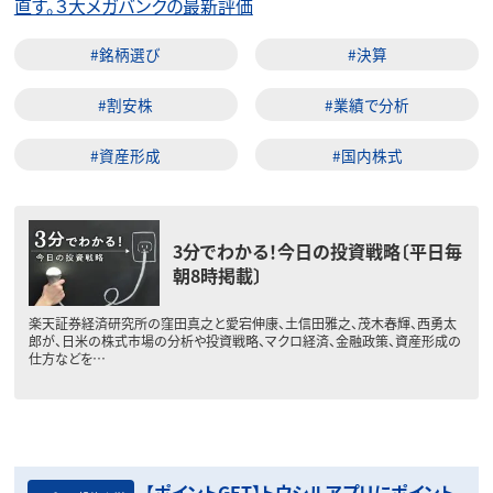
直す。３大メガバンクの最新評価
#銘柄選び
#決算
#割安株
#業績で分析
#資産形成
#国内株式
3分でわかる！今日の投資戦略〔平日毎
朝8時掲載〕
楽天証券経済研究所の窪田真之と愛宕伸康、土信田雅之、茂木春輝、西勇太
郎が、日米の株式市場の分析や投資戦略、マクロ経済、金融政策、資産形成の
仕方などを…
【ポイントGET】トウシルアプリにポイント