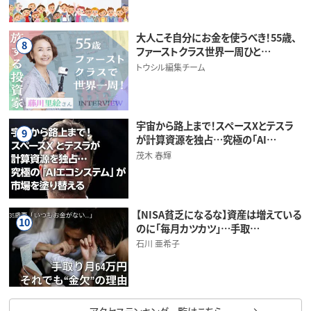
大人こそ自分にお金を使うべき！55歳、
8
ファーストクラス世界一周ひと…
トウシル編集チーム
宇宙から路上まで！スペースXとテスラ
9
が計算資源を独占…究極の「AI…
茂木 春輝
【NISA貧乏になるな】資産は増えている
10
のに「毎月カツカツ」…手取…
石川 亜希子