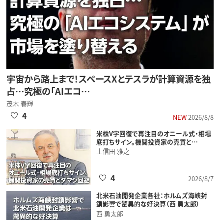
宇宙から路上まで！スペースXとテスラが計算資源を独
占…究極の「AIエコ…
茂木 春輝
4
NEW
2026/8/8
米株V字回復で再注目のオニール式・相場
底打ちサイン。機関投資家の売買と…
土信田 雅之
4
2026/8/7
北米石油開発企業各社：ホルムズ海峡封
鎖影響で驚異的な好決算（西 勇太郎）
西 勇太郎