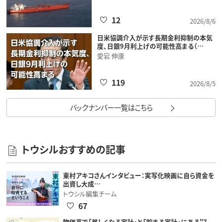
12
2026/8/6
日米協調介入が示す長期金利抑制の本気
度、日銀9月利上げの可能性高まる（…
愛宕 伸康
119
2026/8/5
バックナンバー一覧はこちら
トウシルおすすめの記事
東村アキコさんインタビュー：実写化映画に自ら資金を
出資し大成…
トウシル編集チーム
67
物価高で「貧しくなる家計」と「貯まる家計」にある"7