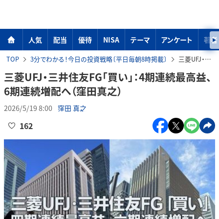
人気
配当
優待
NISA
テーマ
アンケート
著者
TOP
3分でわかる！今日の投資戦略〔平日毎朝8時掲載〕
三菱UFJ・三井住友FG「買い」：4期連続最高益、6期連続増配へ（窪田真之）
三菱UFJ・三井住友FG「買い」：4期連続最高益、
6期連続増配へ（窪田真之）
2026/5/19 8:00
窪田 真之
162