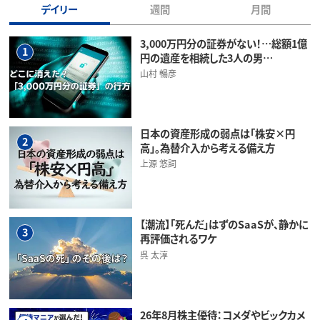
デイリー
週間
月間
3,000万円分の証券がない！…総額1億
1
円の遺産を相続した3人の男…
山村 暢彦
日本の資産形成の弱点は「株安×円
2
高」。為替介入から考える備え方
上源 悠詞
【潮流】「死んだ」はずのSaaSが、静かに
3
再評価されるワケ
呉 太淳
26年8月株主優待：コメダやビックカメ