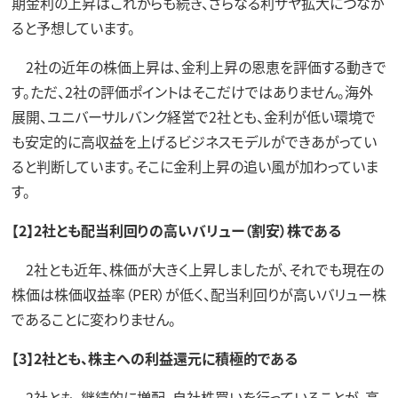
期金利の上昇はこれからも続き、さらなる利ザヤ拡大につなが
ると予想しています。
2社の近年の株価上昇は、金利上昇の恩恵を評価する動きで
す。ただ、2社の評価ポイントはそこだけではありません。海外
展開、ユニバーサルバンク経営で2社とも、金利が低い環境で
も安定的に高収益を上げるビジネスモデルができあがってい
ると判断しています。そこに金利上昇の追い風が加わっていま
す。
【2】2社とも配当利回りの高いバリュー（割安）株である
2社とも近年、株価が大きく上昇しましたが、それでも現在の
株価は株価収益率（PER）が低く、配当利回りが高いバリュー株
であることに変わりません。
【3】2社とも、株主への利益還元に積極的である
2社とも、継続的に増配、自社株買いを行っていることが、高