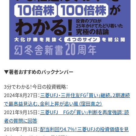
▼著者おすすめのバックナンバー
3分でわかる！今日の投資戦略：
2024年8月27日：
三菱UFJ・三井住友FG「買い」継続。2期連続
で最高益見込む、金利上昇が追い風（窪田真之）
2021年9月15日：
三菱UFJ FGの「買い」判断を再度強調：読
者の質問に回答
2019年7月31日：
配当利回り4.7%！三菱UFJの投資価値を見