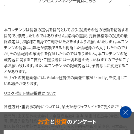
アクセスランキング一覧はこちら
本コンテンツは情報の提供を目的としており、投資その他の行動を勧誘する
目的で、作成したものではありません。銘柄の選択、売買価格等の投資の最
終決定は、お客様ご自身でご判断いただきますようお願いいたします。本コン
テンツの情報は、弊社が信頼できると判断した情報源から入手したものです
が、その情報源の確実性を保証したものではありません。本コンテンツの記
載内容に関するご質問・ご照会等には一切お答え致しかねますので予めご了
承お願い致します。また、本コンテンツの記載内容は、予告なしに変更するこ
とがあります。
当サイトの掲載画像には、Adobe社提供の画像生成AI「Firefly」を使用して
いる場合があります。
リスク・費用・情報提供について
各種方針・重要事項等については、楽天証券ウェブサイトをご覧ください。
商号等：楽天証券株式会社／金融商品取引業者 関東財務局長（金商）第195
お金
投資
と
のアンケート
号、商品先物取引業者
加入協会：日本証券業協会、一般社団法人金融先物取引業協会、日本商品
先物取引協会、一般社団法人第二種金融商品取引業協会、一般社団法人資