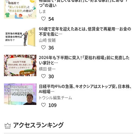
つ"の違い
しま
54
60歳で定年を迎えたあとは、低賃金で再雇用…お金の
不安を盾に…
山崎 俊輔
36
2026年も下半期に突入！「夏枯れ相場」前に見直した
い家計と…
横田 健一
30
日経平均4％の急落、キオクシアはストップ安。日本株、
AI相場…
トウシル編集チーム
109
アクセスランキング