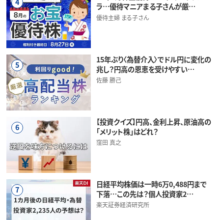
4
ラ…優待マニアまる子さんが厳…
優待主婦 まる子さん
15年ぶり〈為替介入〉でドル円に変化の
5
兆し？円高の恩恵を受けやすい…
佐藤 勝己
【投資クイズ】円高、金利上昇、原油高の
6
「メリット株」はどれ？
窪田 真之
日経平均株価は一時6万0,488円まで
7
下落…この先は？個人投資家2…
楽天証券経済研究所