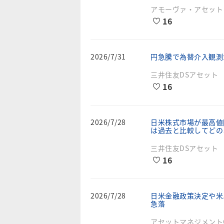
アモーヴァ・アセット
16
2026/7/31
円急騰で為替介入観測
三井住友DSアセット
16
2026/7/28
⽇⽶株式市場が最⾼値
は過去と⽐較してどの
三井住友DSアセット
16
2026/7/28
日米金融政策決定や米
急落
アセットマネジメントO