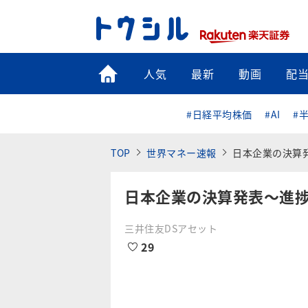
トップ
人気
最新
動画
配
#日経平均株価
#AI
#
TOP
世界マネー速報
日本企業の決算
日本企業の決算発表～進
三井住友DSアセット
29