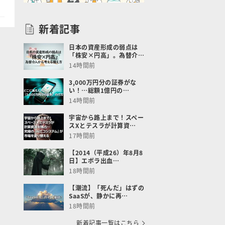
新着記事
日本の資産形成の弱点は
「株安×円高」。為替介…
14時間前
3,000万円分の証券がな
い！…総額1億円の…
14時間前
宇宙から路上まで！スペー
スXとテスラが計算資…
17時間前
【2014（平成26）年8月8
日】エボラ出血…
18時間前
【潮流】「死んだ」はずの
SaaSが、静かに再…
18時間前
新着記事一覧はこちら