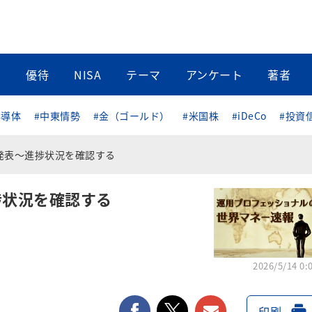
当
優待
NISA
テーマ
アンケート
著者
半導体
#中東情勢
#金（ゴールド）
#米国株
#iDeCo
#投資
発表～進捗状況を確認する
捗状況を確認する
2026/5/14 0:
facebook
twitter
メールで送る
印刷