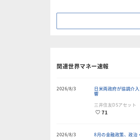
関連世界マネー速報
2026/8/3
日米両政府が協調介入
響
三井住友DSアセット
71
2026/8/3
8月の金融政策、政治