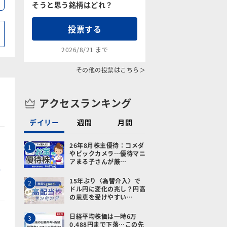
そうと思う銘柄はどれ？
投票する
2026/8/21 まで
その他の投票はこちら＞
アクセスランキング
デイリー
週間
月間
26年8月株主優待：コメダ
1
やビックカメラ…優待マニ
アまる子さんが厳…
15年ぶり〈為替介入〉で
2
ドル円に変化の兆し？円高
の恩恵を受けやすい…
日経平均株価は一時6万
3
0,488円まで下落…この先