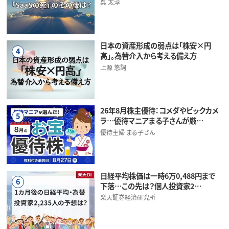
呉 太淳
日本の資産形成の弱点は「株安×円
4
高」。為替介入から考える備え方
上源 悠詞
26年8月株主優待：コメダやビックカメ
5
ラ…優待マニアまる子さんが厳…
優待主婦 まる子さん
日経平均株価は一時6万0,488円まで
6
下落…この先は？個人投資家2…
楽天証券経済研究所