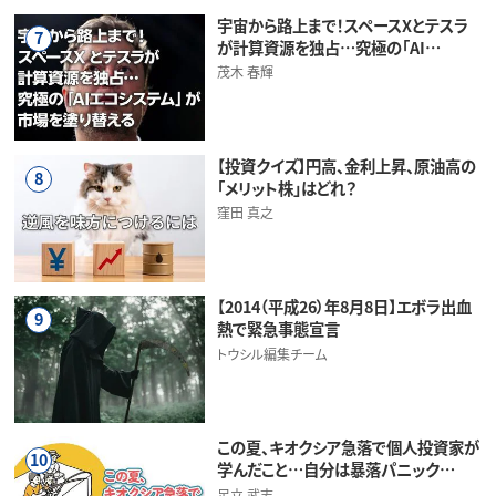
宇宙から路上まで！スペースXとテスラ
7
が計算資源を独占…究極の「AI…
茂木 春輝
【投資クイズ】円高、金利上昇、原油高の
8
「メリット株」はどれ？
窪田 真之
【2014（平成26）年8月8日】エボラ出血
9
熱で緊急事態宣言
トウシル編集チーム
この夏、キオクシア急落で個人投資家が
10
学んだこと…自分は暴落パニック…
足立 武志