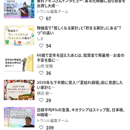
東村アキコさんインタビュー：実写化映画に自ら資金を
出資し大成…
トウシル編集チーム
67
物価高で「貧しくなる家計」と「貯まる家計」にある"7
つ"の違い
しま
54
60歳で定年を迎えたあとは、低賃金で再雇用…お金の
不安を盾に…
山崎 俊輔
36
2026年も下半期に突入！「夏枯れ相場」前に見直した
い家計と…
横田 健一
29
日経平均4％の急落、キオクシアはストップ安。日本株、
AI相場…
トウシル編集チーム
109