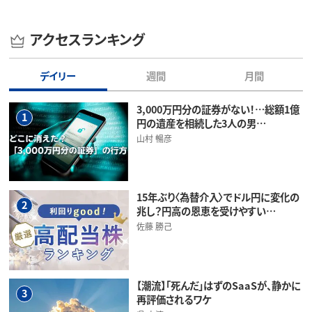
アクセスランキング
デイリー
週間
月間
3,000万円分の証券がない！…総額1億
1
円の遺産を相続した3人の男…
山村 暢彦
15年ぶり〈為替介入〉でドル円に変化の
2
兆し？円高の恩恵を受けやすい…
佐藤 勝己
【潮流】「死んだ」はずのSaaSが、静かに
3
再評価されるワケ