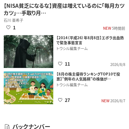
【NISA貧乏になるな】資産は増えているのに「毎月カツ
カツ」…手取り月…
石川 亜希子
1
NEW
5時間前
【2014（平成26）年8月8日】エボラ出血熱
で緊急事態宣言
トウシル編集チーム
11
2026/8/8
【8月の株主優待ランキングTOP10で投
票】“例年の人気銘柄”の株価が…
トウシル編集チーム
27
NEW
2026/8/7
バックナンバー