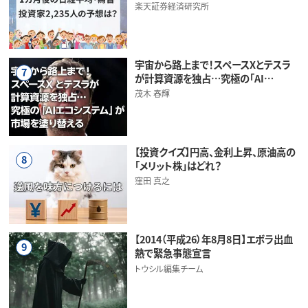
楽天証券経済研究所
宇宙から路上まで！スペースXとテスラ
7
が計算資源を独占…究極の「AI…
茂木 春輝
【投資クイズ】円高、金利上昇、原油高の
8
「メリット株」はどれ？
窪田 真之
【2014（平成26）年8月8日】エボラ出血
9
熱で緊急事態宣言
トウシル編集チーム