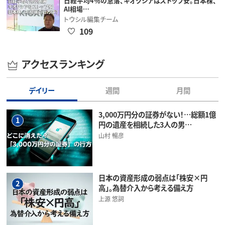
日経平均4％の急落、キオクシアはストップ安。日本株、
AI相場…
トウシル編集チーム
109
アクセスランキング
デイリー
週間
月間
3,000万円分の証券がない！…総額1億
1
円の遺産を相続した3人の男…
山村 暢彦
日本の資産形成の弱点は「株安×円
2
高」。為替介入から考える備え方
上源 悠詞