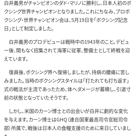
白井義男がチャンピオンのダド・マリノに勝利し、日本人初のボ
クシング世界チャンピオンとなりました。これにちなみ、プロボ
クシング・世界チャンピオン会は、5月19日を「ボクシング記念
日」として制定しました。
白井義男のプロデビューは戦時中の1943年のこと。デビュ
ー後、間もなく招集されて海軍に従軍、整備士として終戦を迎
えています。
復員後、ボクシング界へ復帰しましたが、持病の腰痛に苦し
みました。当時のボクシングスタイルは「打たれても打ち返す」
式の戦法が主流であったため、体へダメージが蓄積し、引退寸
前の状態となっていたそうです。
しかし、米国のカーン博士との出会いが白井に劇的な変化
を与えます。カーン博士はGHQ（連合国軍最高司令官総司令
部）所属で、戦後は日本人の食糧支援のために来日していまし