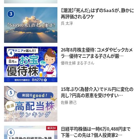
【潮流】「死んだ」はずのSaaSが、静かに
3
再評価されるワケ
呉 太淳
26年8月株主優待：コメダやビックカメ
4
ラ…優待マニアまる子さんが厳…
優待主婦 まる子さん
15年ぶり〈為替介入〉でドル円に変化の
5
兆し？円高の恩恵を受けやすい…
佐藤 勝己
日経平均株価は一時6万0,488円まで
6
下落…この先は？個人投資家2…