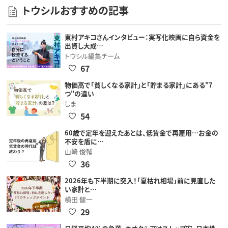
トウシルおすすめの記事
東村アキコさんインタビュー：実写化映画に自ら資金を
出資し大成…
トウシル編集チーム
67
物価高で「貧しくなる家計」と「貯まる家計」にある"7
つ"の違い
しま
54
60歳で定年を迎えたあとは、低賃金で再雇用…お金の
不安を盾に…
山崎 俊輔
36
2026年も下半期に突入！「夏枯れ相場」前に見直した
い家計と…
横田 健一
29