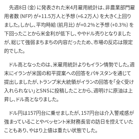
先週8日（金）に発表された米4月雇用統計は、非農業部門雇
用者数（NFP）が+11.5万人と予想（+6.2万人）を大きく上回り
ました。しかし、平均時給（前月比）が+0.2％と予想（+0.3％）を
下回ったことから米金利が低下し、ややドル売りとなりました
が、総じて強弱まちまちの内容だったため、市場の反応は限定
的でした。
ドル高となったのは、米雇用統計よりもイラン情勢でした。週
末にイランが米国の和平提案への回答をパキスタンを通じて
提出しましたが、トランプ米大統領がイランの回答を「全く受け
入れられない」とSNSに投稿したことから、週明けに原油は上
昇し、ドル高となりました。
ドル円は157円台に乗せましたが、157円台は介入警戒感が
強まっていることやベッセント米財務長官の訪日を控えていた
こともあり、やはり上値は重たい状態でした。