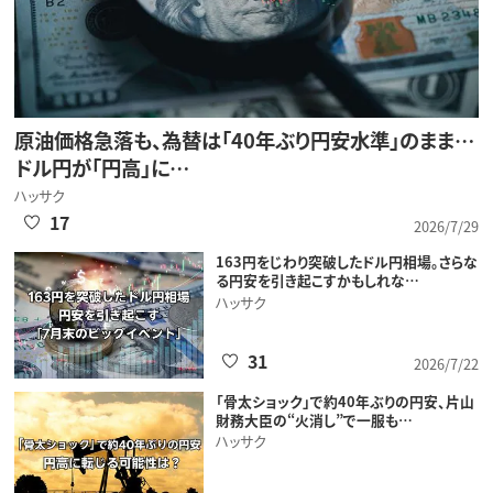
原油価格急落も、為替は「40年ぶり円安水準」のまま…
ドル円が「円高」に…
ハッサク
17
2026/7/29
163円をじわり突破したドル円相場。さらな
る円安を引き起こすかもしれな…
ハッサク
31
2026/7/22
「骨太ショック」で約40年ぶりの円安、片山
財務大臣の“火消し”で一服も…
ハッサク