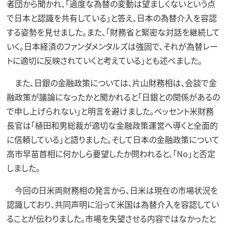
者団から聞かれ、「過度な為替の変動は望ましくないという点
で日本と認識を共有している」と答え、日本の為替介入を容認
する姿勢を見せました。また、「財務省と緊密な対話を継続して
いく。日本経済のファンダメンタルズは強固で、それが為替レー
トに適切に反映されていくと考えている」とも述べました。
また、日銀の金融政策については、片山財務相は、会談で金
融政策が議論になったかと聞かれると「日銀との関係があるの
で申し上げられない」と明言を避けました。ベッセント米財務
長官は「植田和男総裁が適切な金融政策運営へ導くと全面的
に信頼している」と語りました。そして日本の金融政策について
高市早苗首相に何かしら要望したか問われると、「No」と否定
しました。
今回の日米両財務相の発言から、日米は現在の市場状況を
認識しており、共同声明に沿って米国は為替介入を容認してい
ることが伝わりました。市場を失望させる内容ではなかったと