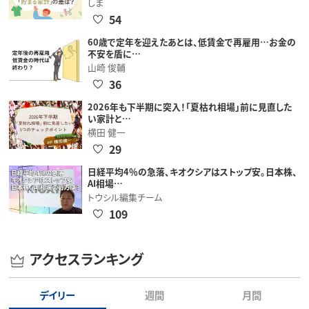
しま
54
60歳で定年を迎えたあとは、低賃金で再雇用…お金の
不安を盾に…
山崎 俊輔
36
2026年も下半期に突入！「夏枯れ相場」前に見直した
い家計と…
横田 健一
29
日経平均4％の急落、キオクシアはストップ安。日本株、
AI相場…
トウシル編集チーム
109
アクセスランキング
デイリー
週間
月間