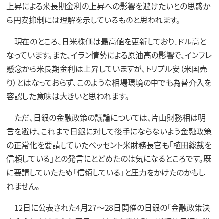
上昇による米長期金利の上昇への影響を避けたいとの思惑か
ら円安抑制には理解を示しているものと思われます。
現在のところ、日米株価は最高値を更新しており、ドル高と
なっています。また、イラン情勢による原油高の影響で、インフレ
懸念から米長期金利は上昇していますが、トリプル安（米国売
り）とはなっておらず、このような相場環境の中でも為替介入を
容認した意味は大きいと思われます。
ただ、日銀の金融政策の議論については、片山財務相は明
言を避け、これまで日銀に対して後手にならないよう金融政策
の正常化を要請していたベッセント米財務長官も「植田総裁を
信頼している」との発言にとどめたのは気になるところです。既
に要請していたため「信頼している」と圧力をかけたのかもし
れません。
12日に公表された4月27～28日開催の日銀の「金融政策決