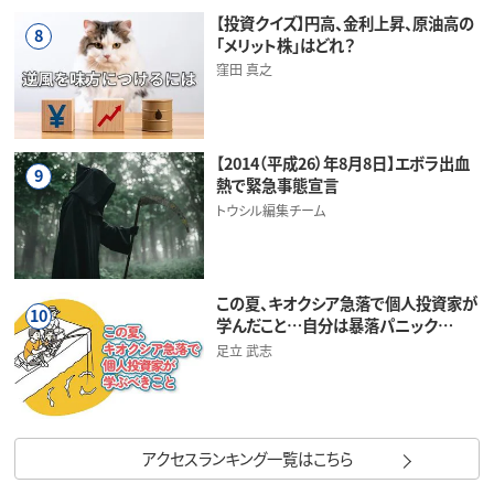
【投資クイズ】円高、金利上昇、原油高の
8
「メリット株」はどれ？
窪田 真之
【2014（平成26）年8月8日】エボラ出血
9
熱で緊急事態宣言
トウシル編集チーム
この夏、キオクシア急落で個人投資家が
10
学んだこと…自分は暴落パニック…
足立 武志
アクセスランキング一覧はこちら