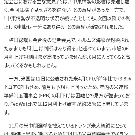
定会合における主な意見」では、「中東情勢の影響は見通し難
く、今回は様子見せざるを得ない」との意見があった一方で、
「中東情勢が不透明な状況が続いたとしても、次回以降での利
上げの判断は十分にあり得る」との意見が確認されました。
植田総裁も会合後の記者会見で、ホルムズ海峡が封鎖され
たままでも「利上げ判断はあり得る」と述べています。市場の6
月利上げ観測はまだ高まっていませんが、6月に入ってくると高
まってくるかもしれません。
一方、米国は12日に公表された米4月CPIが前年比で+3.8％
とコアCPIも含め、前月も予想も上回ったため、年内の米連邦
準備制度理事会（FRB）の利下げは困難との見方が強まってお
り、FedWatchでは12月利上げ確率が約35％に上昇していま
す。
11月の米中間選挙を控えているトランプ米大統領にとって
は、物価上昇を抑制するために14日の米中首脳会談でイラン