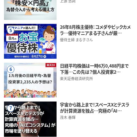
上源 悠詞
26年8月株主優待：コメダやビックカメ
5
ラ…優待マニアまる子さんが厳…
優待主婦 まる子さん
日経平均株価は一時6万0,488円まで
6
下落…この先は？個人投資家2…
楽天証券経済研究所
宇宙から路上まで！スペースXとテスラ
7
が計算資源を独占…究極の「AI…
茂木 春輝