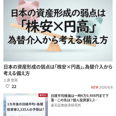
日本の資産形成の弱点は「株安×円高」。為替介入から
考える備え方
上源 悠詞
22
NEW
2026/8/8
日経平均株価は一時6万0,488円まで下
落…この先は？個人投資家2,2…
楽天証券経済研究所