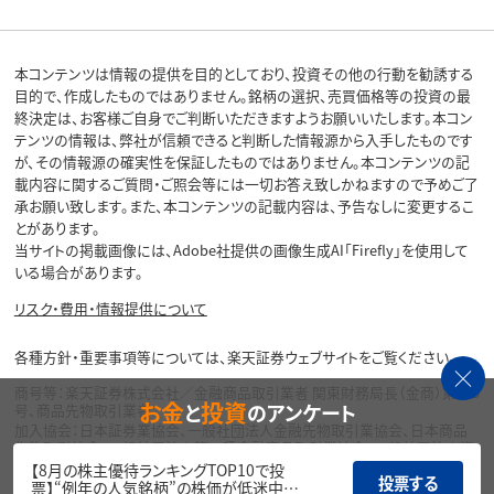
本コンテンツは情報の提供を目的としており、投資その他の行動を勧誘する
目的で、作成したものではありません。銘柄の選択、売買価格等の投資の最
終決定は、お客様ご自身でご判断いただきますようお願いいたします。本コン
テンツの情報は、弊社が信頼できると判断した情報源から入手したものです
が、その情報源の確実性を保証したものではありません。本コンテンツの記
載内容に関するご質問・ご照会等には一切お答え致しかねますので予めご了
承お願い致します。また、本コンテンツの記載内容は、予告なしに変更するこ
とがあります。
当サイトの掲載画像には、Adobe社提供の画像生成AI「Firefly」を使用して
いる場合があります。
リスク・費用・情報提供について
各種方針・重要事項等については、楽天証券ウェブサイトをご覧ください。
商号等：楽天証券株式会社／金融商品取引業者 関東財務局長（金商）第195
お金
投資
と
のアンケート
号、商品先物取引業者
加入協会：日本証券業協会、一般社団法人金融先物取引業協会、日本商品
先物取引協会、一般社団法人第二種金融商品取引業協会、一般社団法人資
産運用業協会
【8月の株主優待ランキングTOP10で投
投票する
票】“例年の人気銘柄”の株価が低迷中…