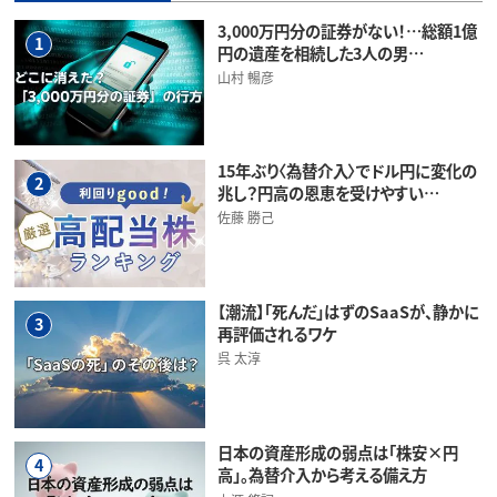
3,000万円分の証券がない！…総額1億
1
円の遺産を相続した3人の男…
山村 暢彦
15年ぶり〈為替介入〉でドル円に変化の
2
兆し？円高の恩恵を受けやすい…
佐藤 勝己
【潮流】「死んだ」はずのSaaSが、静かに
3
再評価されるワケ
呉 太淳
日本の資産形成の弱点は「株安×円
4
高」。為替介入から考える備え方