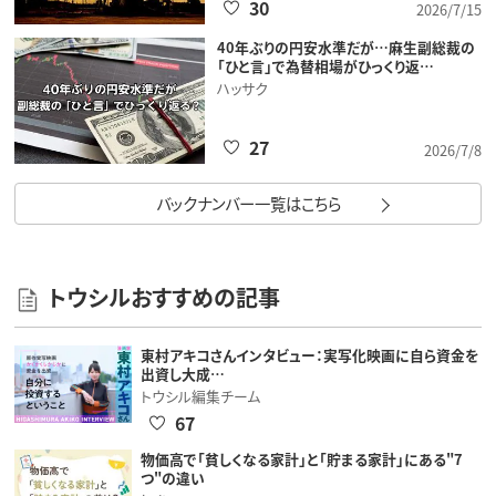
30
2026/7/15
40年ぶりの円安水準だが…麻生副総裁の
「ひと言」で為替相場がひっくり返…
ハッサク
27
2026/7/8
バックナンバー一覧はこちら
トウシルおすすめの記事
東村アキコさんインタビュー：実写化映画に自ら資金を
出資し大成…
トウシル編集チーム
67
物価高で「貧しくなる家計」と「貯まる家計」にある"7
つ"の違い