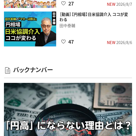
27
NEW
2026/8/7
［動画］【円相場】日米協調介入 ココが変
わる
田中泰輔
47
NEW
2026/8/6
バックナンバー