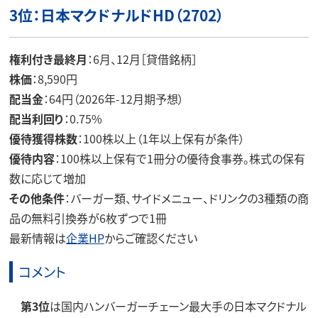
3位：日本マクドナルドHD（2702）
権利付き最終月
：6月、12月［貸借銘柄］
株価
：8,590円
配当金
：64円（2026年-12月期予想）
配当利回り
：0.75%
優待獲得株数
：100株以上（1年以上保有が条件）
優待内容
：100株以上保有で1冊分の優待食事券。株式の保有
数に応じて増加
その他条件
：バーガー類、サイドメニュー、ドリンクの3種類の商
品の無料引換券が6枚ずつで1冊
最新情報は
企業HP
からご確認ください
コメント
第3位
は国内ハンバーガーチェーン最大手の日本マクドナル