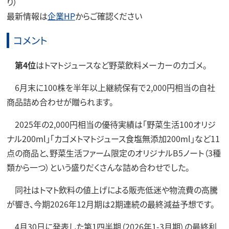
り）
最新情報は
企業HP
からご確認ください
コメント
第4位
はトマトジュースなど野菜飲料メーカーのカゴメ。
6月末に100株を半年以上継続保有で2,000円相当の自社
商品詰め合わせが贈られます。
2025年の2,000円相当の優待実績は「野菜生活100オリジ
ナル200ml」「カゴメトマトジュース食塩無添加200ml」など11
点の商品と、野菜生活ファーム限定のオリジナルB5ノート（3種
類から一つ）という盛りだくさんな詰め合わせでした。
同社はトマト飲料の値上げによる販売低迷や物流費の高騰
が響き、今期2026年12月期は2期連続の最終減益予想です。
4月30日に発表した第1四半期（2026年1-3月期）の最終利