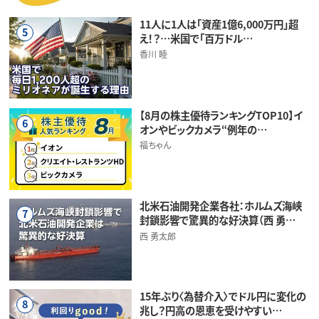
11人に1人は「資産1億6,000万円」超
5
え！？…米国で「百万ドル…
香川 睦
【8月の株主優待ランキングTOP10】イ
6
オンやビックカメラ“例年の…
福ちゃん
北米石油開発企業各社：ホルムズ海峡
7
封鎖影響で驚異的な好決算（西 勇…
西 勇太郎
15年ぶり〈為替介入〉でドル円に変化の
8
兆し？円高の恩恵を受けやすい…