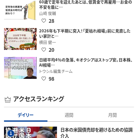
60歳で定年を迎えたあとは、低賃金で再雇用…お金の
不安を盾に…
山崎 俊輔
28
2026年も下半期に突入！「夏枯れ相場」前に見直した
い家計と…
横田 健一
20
日経平均4％の急落、キオクシアはストップ安。日本株、
AI相場…
トウシル編集チーム
98
アクセスランキング
デイリー
週間
月間
日本の米国債売却を避けるための協調
1
介入