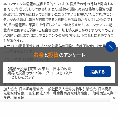
本コンテンツは情報の提供を目的としており、投資その他の行動を勧誘する
目的で、作成したものではありません。銘柄の選択、売買価格等の投資の最
終決定は、お客様ご自身でご判断いただきますようお願いいたします。本コン
テンツの情報は、弊社が信頼できると判断した情報源から入手したものです
が、その情報源の確実性を保証したものではありません。本コンテンツの記
載内容に関するご質問・ご照会等には一切お答え致しかねますので予めご了
承お願い致します。また、本コンテンツの記載内容は、予告なしに変更するこ
とがあります。
当サイトの掲載画像には、Adobe社提供の画像生成AI「Firefly」を使用して
いる場合があります。
お金
投資
と
のアンケート
リスク・費用・情報提供について
【銘柄を投票】東宝 vs 東映 日本の映画
各種方針・重要事項等については、楽天証券ウェブサイトをご覧ください。
投票する
業界で永遠のライバル グロースかバリュ
ーどちらを選ぶ？
商号等：楽天証券株式会社／金融商品取引業者 関東財務局長（金商）第195
号、商品先物取引業者
加入協会：日本証券業協会、一般社団法人金融先物取引業協会、日本商品
先物取引協会、一般社団法人第二種金融商品取引業協会、一般社団法人資
産運用業協会
Copyright©
1999-2026 Rakuten Securities, Inc. All
Rights Reserved.