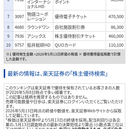
インターナシ
ポイント
ョナルHD
物語コーポ
7
3097
優待電子チケット
470,500
レーション
8
4680
ラウンドワン
自社施設割引券
86,300
9
7936
アシックス
株主優待割引チケット
460,000
10
9757
船井総研HD
QUOカード
110,100
※1 優待発生金額 =2026年5月13日終値の株価 × 優待獲得最低株数で計算
した金額です。
最新の情報は、楽天証券の「株主優待検索」
このランキングは楽天証券で優待を保有されているお客さまの人数
が2026年5月8日時点で多い順番です。
この記事は銘柄を推奨するものではありません。
売建可能数量や日歩は、楽天証券にログインいただくとご覧いただけ
ます。
2026年5月13日時点の終値や数値を、楽天証券Webサイトから採取
して記載しています。
*株価は楽天証券HPより5月13日の終値を採用。配当利回りは各企
業の、5月13日調査時点の最新の決算短信より算出（小数点第三位以
下は四捨五入）しておりますが、
市況により変動するため、必ずご自身