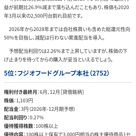
益が前期比26.9%減まで落ち込んだこともあり、株価も2020
年3月以来の2,500円台割れ目前です。
2026年から2028年までは自社株買いも含めた総還元性向
50%を目指し、減配は行わない累進配当を導入。
予想配当利回りは2.26%まで上昇していますが、株価の下
げ止まりを待ってからの購入が妥当といえるでしょう。
5位：フジオフードグループ本社（2752）
権利付き最終月
：6月、12月［貸借銘柄］
株価
：1,103円
配当金
：3円（2026年-12月期予想）
配当利回り
：0.27%
優待獲得株数
：100株以上
優待内容
：100株以上保有で3,000円相当の株主優待商品1セ