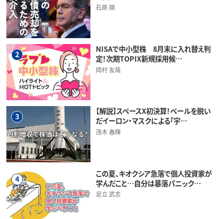
石原 順
NISAで中小型株 8月末に入れ替え判
2
定！次期TOPIX新規採用候…
岡村 友哉
【解説】スペースX初決算！ベールを脱い
3
だイーロン・マスクによる「宇…
茂木 春輝
この夏、キオクシア急落で個人投資家が
4
学んだこと…自分は暴落パニック…
足立 武志