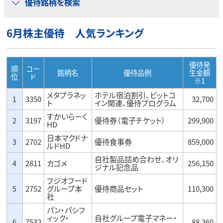
優待銘柄を検索
6月株主優待 人気ランキング
優待発
順
コー
銘柄名
優待品例
生金額
位
ド
※1
メタプラネッ
ホテル宿泊割引、ビットコ
1
3350
32,700
ト
イン関連、優待プログラム
すかいらーく
2
3197
優待券（電子チケット）
299,900
HD
日本マクドナ
3
2702
優待食事券
859,000
ルドHD
自社製品詰め合わせ、オリ
4
2811
カゴメ
256,150
ジナル記念品
フジオフード
5
2752
グループ本
優待商品セット
110,300
社
パン・パシフ
ィック・
自社グループ電子マネー・
6
7532
88,360