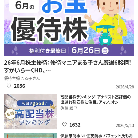
26年6月株主優待：優待マニアまる子さん厳選6銘柄！
すかいらーくHD、…
優待主婦 まる子さん
2056
2026/4/28
高配当株ランキング：アナリスト高評価の
出遅れ割安株に注目。アマノ、オン…
佐藤 勝己
1632
2026/5/13
伊藤忠商事 vs 住友商事 バフェット氏もお