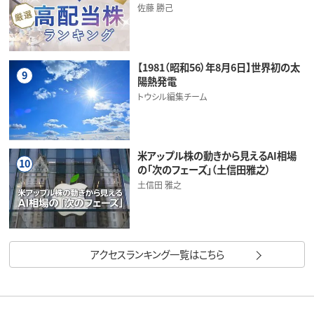
佐藤 勝己
【1981（昭和56）年8月6日】世界初の太
9
陽熱発電
トウシル編集チーム
米アップル株の動きから見えるAI相場
10
の「次のフェーズ」（土信田雅之）
土信田 雅之
アクセスランキング一覧はこちら