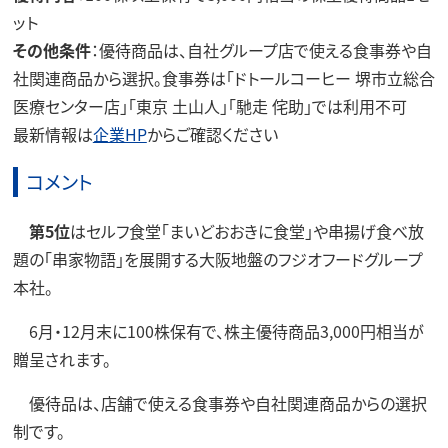
ット
その他条件
：優待商品は、自社グループ店で使える食事券や自
社関連商品から選択。食事券は「ドトールコーヒー 堺市立総合
医療センター店」「東京 土山人」「馳走 侘助」では利用不可
最新情報は
企業HP
からご確認ください
コメント
第5位
はセルフ食堂「まいどおおきに食堂」や串揚げ食べ放
題の「串家物語」を展開する大阪地盤のフジオフードグループ
本社。
6月・12月末に100株保有で、株主優待商品3,000円相当が
贈呈されます。
優待品は、店舗で使える食事券や自社関連商品からの選択
制です。