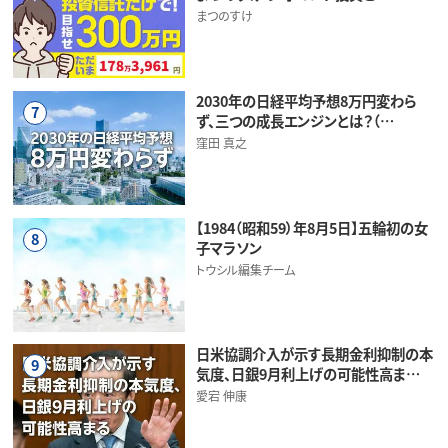
まつのすけ
2030年の日経平均予想8万円変わら
7
ず、三つの成長エンジンとは？（…
窪田 真之
【1984（昭和59）年8月5日】五輪初の女
8
子マラソン
トウシル編集チーム
日米協調介入が示す長期金利抑制の本
9
気度、日銀9月利上げの可能性高ま…
愛宕 伸康