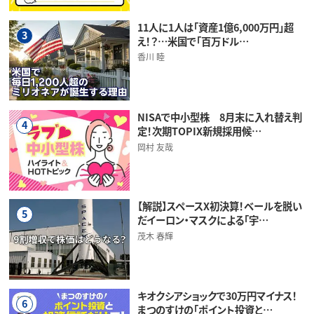
11人に1人は「資産1億6,000万円」超
3
え！？…米国で「百万ドル…
香川 睦
NISAで中小型株 8月末に入れ替え判
4
定！次期TOPIX新規採用候…
岡村 友哉
【解説】スペースX初決算！ベールを脱い
5
だイーロン・マスクによる「宇…
茂木 春輝
キオクシアショックで30万円マイナス！
6
まつのすけの「ポイント投資と…