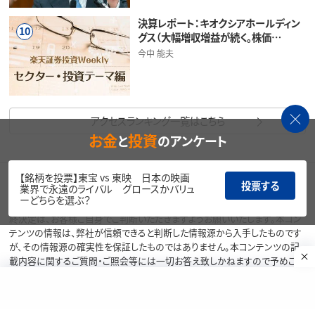
決算レポート：キオクシアホールディン
10
グス（大幅増収増益が続く。株価…
今中 能夫
アクセスランキング一覧はこちら
お金
投資
と
のアンケート
【銘柄を投票】東宝 vs 東映 日本の映画
投票する
業界で永遠のライバル グロースかバリュ
本コンテンツは情報の提供を目的としており、投資その他の行動を勧誘する
ーどちらを選ぶ？
目的で、作成したものではありません。銘柄の選択、売買価格等の投資の最
終決定は、お客様ご自身でご判断いただきますようお願いいたします。本コン
テンツの情報は、弊社が信頼できると判断した情報源から入手したものです
が、その情報源の確実性を保証したものではありません。本コンテンツの記
載内容に関するご質問・ご照会等には一切お答え致しかねますので予めご了
承お願い致します。また、本コンテンツの記載内容は、予告なしに変更するこ
とがあります。
当サイトの掲載画像には、Adobe社提供の画像生成AI「Firefly」を使用して