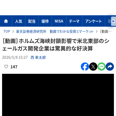
人気
配当
優待
NISA
テーマ
アンケート
著者
TOP
楽天証券経済研究所 動画でわかる投資とマーケット
［動画］ホルムズ海峡封鎖影響で米北東部のシェールガス開発企業は驚異的な好決算
［動画］ホルムズ海峡封鎖影響で米北東部のシ
ェールガス開発企業は驚異的な好決算
2026/5/8 15:27
西 勇太郎
147