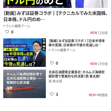
［動画］みずほ証券コラボ┃【テクニカルでみた米国株、
日本株、ドル円のめ…
トウシル編集チーム
0
NEW
12分前
［動画］みずほ証券コラボ┃【日米半導体
株の変調、日米株の今後の見通しは…
トウシル編集チーム
0
NEW
13分前
北米石油開発企業各社：ホルムズ海峡封
鎖影響で驚異的な好決算（西 勇太郎）
西 勇太郎
3
NEW
4時間前