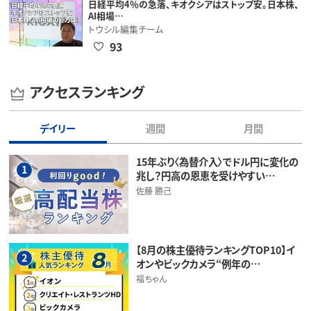
日経平均4％の急落、キオクシアはストップ安。日本株、
AI相場…
トウシル編集チーム
93
アクセスランキング
デイリー
週間
月間
15年ぶり〈為替介入〉でドル円に変化の
1
兆し？円高の恩恵を受けやすい…
佐藤 勝己
【8月の株主優待ランキングTOP10】イ
2
オンやビックカメラ“例年の…
福ちゃん