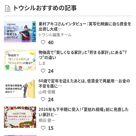
トウシルおすすめの記事
東村アキコさんインタビュー：実写化映画に自ら資金を
出資し大成…
トウシル編集チーム
40
物価高で「貧しくなる家計」と「貯まる家計」にある"7
つ"の違い
しま
24
60歳で定年を迎えたあとは、低賃金で再雇用…お金の
不安を盾に…
山崎 俊輔
24
2026年も下半期に突入！「夏枯れ相場」前に見直した
い家計と…
横田 健一
15