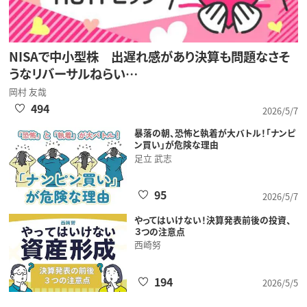
NISAで中小型株 出遅れ感があり決算も問題なさそ
うなリバーサルねらい…
岡村 友哉
494
2026/5/7
暴落の朝、恐怖と執着が大バトル！「ナンピ
ン買い」が危険な理由
足立 武志
95
2026/5/7
やってはいけない！決算発表前後の投資、
３つの注意点
西崎努
194
2026/5/5