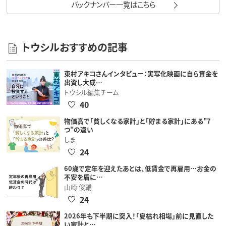
バックナンバー一覧はこちら
トウシルおすすめの記事
東村アキコさんインタビュー：実写化映画に自ら資金を
出資し大成…
トウシル編集チーム
40
物価高で「貧しくなる家計」と「貯まる家計」にある"7
つ"の違い
しま
24
60歳で定年を迎えたあとは、低賃金で再雇用…お金の
不安を盾に…
山崎 俊輔
24
2026年も下半期に突入！「夏枯れ相場」前に見直した
い家計と…