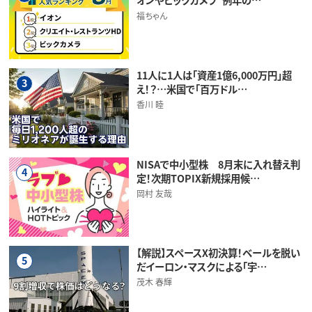
福ちゃん
11人に1人は「資産1億6,000万円」超
3
え！？…米国で「百万ドル…
香川 睦
NISAで中小型株 8月末に入れ替え判
4
定！次期TOPIX新規採用候…
岡村 友哉
【解説】スペースX初決算！ベールを脱い
5
だイーロン・マスクによる「宇…
茂木 春輝