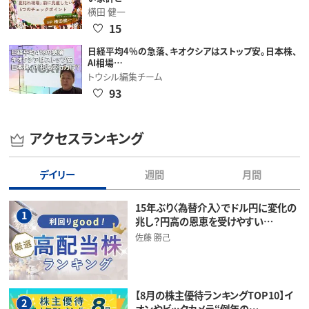
横田 健一
15
日経平均4％の急落、キオクシアはストップ安。日本株、
AI相場…
トウシル編集チーム
93
アクセスランキング
デイリー
週間
月間
15年ぶり〈為替介入〉でドル円に変化の
1
兆し？円高の恩恵を受けやすい…
佐藤 勝己
【8月の株主優待ランキングTOP10】イ
2
オンやビックカメラ“例年の…