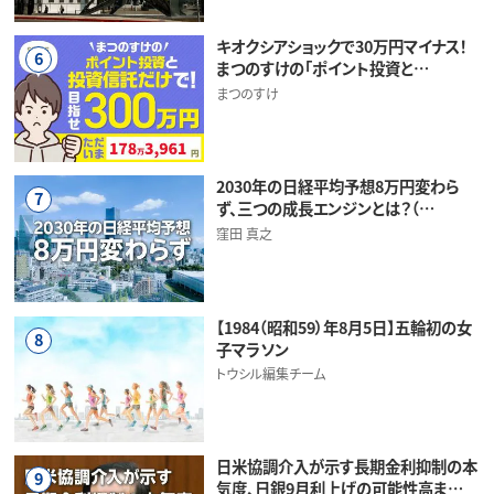
キオクシアショックで30万円マイナス！
6
まつのすけの「ポイント投資と…
まつのすけ
2030年の日経平均予想8万円変わら
7
ず、三つの成長エンジンとは？（…
窪田 真之
【1984（昭和59）年8月5日】五輪初の女
8
子マラソン
トウシル編集チーム
日米協調介入が示す長期金利抑制の本
9
気度、日銀9月利上げの可能性高ま…