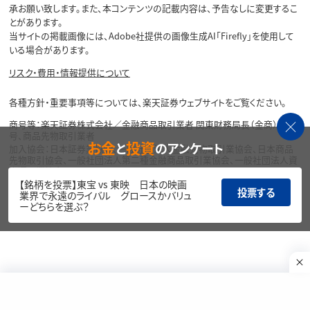
承お願い致します。また、本コンテンツの記載内容は、予告なしに変更するこ
とがあります。
当サイトの掲載画像には、Adobe社提供の画像生成AI「Firefly」を使用して
いる場合があります。
リスク・費用・情報提供について
各種方針・重要事項等については、楽天証券ウェブサイトをご覧ください。
商号等：楽天証券株式会社／金融商品取引業者 関東財務局長（金商）第195
号、商品先物取引業者
お金
投資
と
のアンケート
加入協会：日本証券業協会、一般社団法人金融先物取引業協会、日本商品
先物取引協会、一般社団法人第二種金融商品取引業協会、一般社団法人資
産運用業協会
【銘柄を投票】東宝 vs 東映 日本の映画
投票する
Copyright©
業界で永遠のライバル グロースかバリュ
1999-2026 Rakuten Securities, Inc. All
ーどちらを選ぶ？
Rights Reserved.