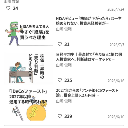
山崎 俊輔
24
2026/7/24
NISAデビュー「株価が下がったら」は一生
始められない。投資未経験者が…
山崎 俊輔
31
2026/7/7
日経平均史上最高値で「売り時」に悩む個
人投資家へ。判断軸はマーケットで…
山崎 俊輔
225
2026/6/16
2027年からの「アンチiDeCoファースト
論」。掛金上限6.2万円時…
山崎 俊輔
339
2026/6/10