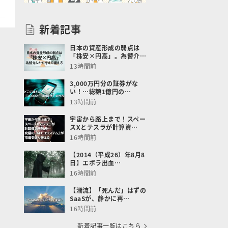
新着記事
日本の資産形成の弱点は
「株安×円高」。為替介…
13時間前
3,000万円分の証券がな
い！…総額1億円の…
13時間前
宇宙から路上まで！スペー
スXとテスラが計算資…
16時間前
【2014（平成26）年8月8
日】エボラ出血…
16時間前
【潮流】「死んだ」はずの
SaaSが、静かに再…
16時間前
新着記事一覧はこちら