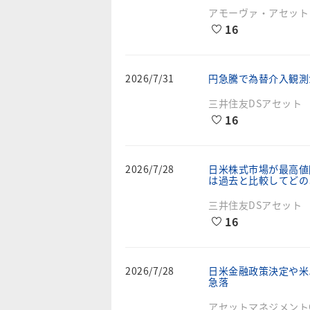
アモーヴァ・アセット
16
2026/7/31
円急騰で為替介入観測
三井住友DSアセット
16
2026/7/28
⽇⽶株式市場が最⾼値
は過去と⽐較してどの
三井住友DSアセット
16
2026/7/28
日米金融政策決定や米
急落
アセットマネジメントO