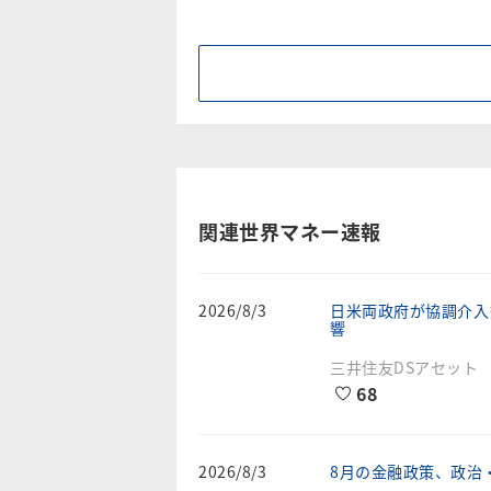
関連世界マネー速報
2026/8/3
日米両政府が協調介入
響
三井住友DSアセット
68
2026/8/3
8月の金融政策、政治