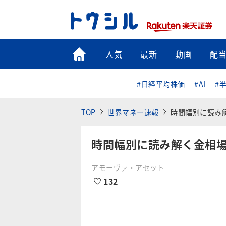
トップ
人気
最新
動画
配
#日経平均株価
#AI
#
TOP
世界マネー速報
時間幅別に読み
時間幅別に読み解く金相
アモーヴァ・アセット
132