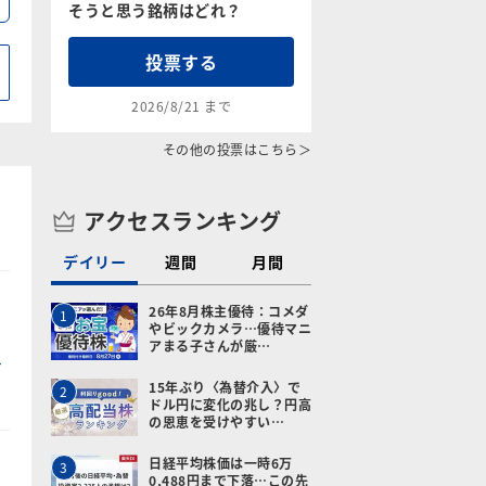
そうと思う銘柄はどれ？
投票する
2026/8/21 まで
その他の投票はこちら＞
アクセスランキング
デイリー
週間
月間
26年8月株主優待：コメダ
1
やビックカメラ…優待マニ
アまる子さんが厳…
15年ぶり〈為替介入〉で
2
ドル円に変化の兆し？円高
の恩恵を受けやすい…
日経平均株価は一時6万
3
0,488円まで下落…この先