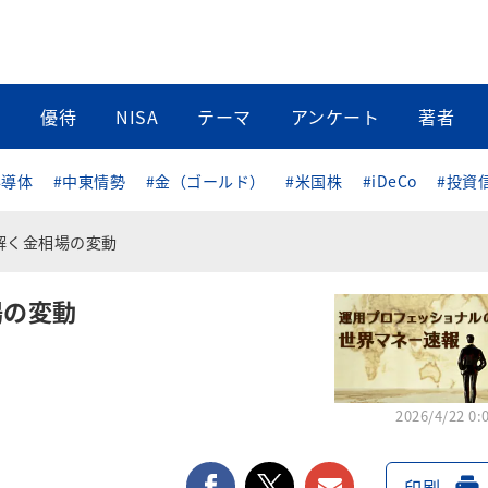
当
優待
NISA
テーマ
アンケート
著者
半導体
#中東情勢
#金（ゴールド）
#米国株
#iDeCo
#投資
解く金相場の変動
場の変動
2026/4/22 0:
facebook
twitter
メールで送る
印刷