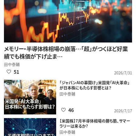
メモリー・半導体株相場の崩落…「超」がつくほど好業
績でも株価が下げ止ま…
田中泰輔
51
2026/7/31
「ジャパンAIの幕開け」米国発「AI大革命」
が日本株にもたらす影響とは？
田中泰輔
46
2026/7/17
【米国株】7月半導体相場の勝ち筋、サマー
ラリーは来るか?
田中泰輔