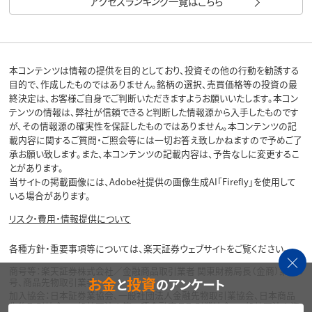
アクセスランキング一覧はこちら
本コンテンツは情報の提供を目的としており、投資その他の行動を勧誘する
目的で、作成したものではありません。銘柄の選択、売買価格等の投資の最
終決定は、お客様ご自身でご判断いただきますようお願いいたします。本コン
テンツの情報は、弊社が信頼できると判断した情報源から入手したものです
が、その情報源の確実性を保証したものではありません。本コンテンツの記
載内容に関するご質問・ご照会等には一切お答え致しかねますので予めご了
承お願い致します。また、本コンテンツの記載内容は、予告なしに変更するこ
とがあります。
当サイトの掲載画像には、Adobe社提供の画像生成AI「Firefly」を使用して
いる場合があります。
リスク・費用・情報提供について
各種方針・重要事項等については、楽天証券ウェブサイトをご覧ください。
商号等：楽天証券株式会社／金融商品取引業者 関東財務局長（金商）第195
お金
投資
と
のアンケート
号、商品先物取引業者
加入協会：日本証券業協会、一般社団法人金融先物取引業協会、日本商品
先物取引協会、一般社団法人第二種金融商品取引業協会、一般社団法人資