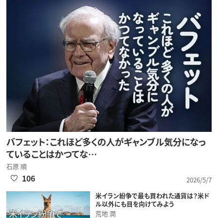
バフェット：これほど多くの人がギャンブル気分になっ
ていることはかつてな…
石原 順
106
2026/5/7
米イラン紛争で最も買われた通貨は？米ド
ル以外にも目を向けてみよう
荒地 潤