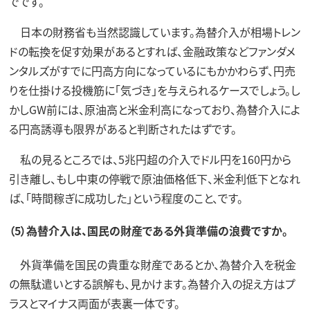
でです。
日本の財務省も当然認識しています。為替介入が相場トレン
ドの転換を促す効果があるとすれば、金融政策などファンダメ
ンタルズがすでに円高方向になっているにもかかわらず、円売
りを仕掛ける投機筋に「気づき」を与えられるケースでしょう。し
かしGW前には、原油高と米金利高になっており、為替介入によ
る円高誘導も限界があると判断されたはずです。
私の見るところでは、5兆円超の介入でドル円を160円から
引き離し、もし中東の停戦で原油価格低下、米金利低下となれ
ば、「時間稼ぎに成功した」という程度のこと、です。
（5）為替介入は、国民の財産である外貨準備の浪費ですか。
外貨準備を国民の貴重な財産であるとか、為替介入を税金
の無駄遣いとする誤解も、見かけます。為替介入の捉え方はプ
ラスとマイナス両面が表裏一体です。