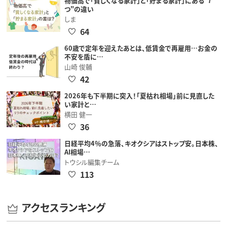
物価高で「貧しくなる家計」と「貯まる家計」にある"7
つ"の違い
しま
64
60歳で定年を迎えたあとは、低賃金で再雇用…お金の
不安を盾に…
山崎 俊輔
42
2026年も下半期に突入！「夏枯れ相場」前に見直した
い家計と…
横田 健一
36
日経平均4％の急落、キオクシアはストップ安。日本株、
AI相場…
トウシル編集チーム
113
アクセスランキング