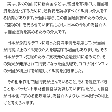
実は、多くの国、特に新興国などは、輸出を有利にし、自国経
済を活性化するために、通貨安を誘導すべくドル買い介入をす
る傾向があります。米国は専ら、この自国通貨安のための介入
に監視の目を光らせています。しかし、日本の今般の為替介入
は自国通貨を高めるための介入です。
日本が深刻なデフレに陥った特殊事情を考慮して、米当局
が円高抑止のドル売り介入を容認する場面もありました。その
日本がデフレ克服のために異次元の金融緩和に踏み切り、そ
の効果が発揮されて円安になった延長線で、コロナ禍インフレ
の米国が利上げを加速し、ドル高を招きました。
その相乗作用で超円安が進んでいること、それを是正すべき
ことを、ベッセント米財務長官は認識しています。ただし同長官
が日本側に求める正攻法は、為替介入よりも、日本銀行の利上
げと考えられます。