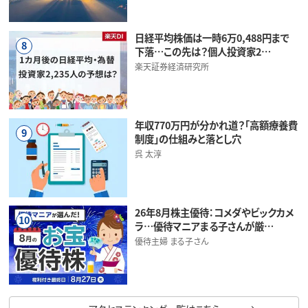
日経平均株価は一時6万0,488円まで
8
下落…この先は？個人投資家2…
楽天証券経済研究所
年収770万円が分かれ道？「高額療養費
9
制度」の仕組みと落とし穴
呉 太淳
26年8月株主優待：コメダやビックカメ
10
ラ…優待マニアまる子さんが厳…
優待主婦 まる子さん