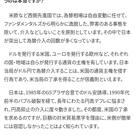
うのは本当ですか？
米欧など西側先進国では、為替相場は自由変動に任せて、
ファンダメンタルズから明らかに逸脱した、弊害のある事態を
除いて、介入などしないことを原則としています。その中で日本
が突出して為替介入の回数が多くなっています。
ドルを発行する米国、ユーロを発行する欧州など、それぞれ
の国・地域は自らが発行する通貨の主権を有しています。日本
当局がドル円で為替介入することは、米国の通貨主権を侵す
行為であり、米当局の了承を得ることが信義則といえます。
日本は、1985年のG5プラザ合意でのドル安誘導、1990年代
前半のバブル破裂を経て、長年にわたる円高デフレに悩まさ
れ、円高抑止の介入に度々動きました。その都度、米国の了承
を求めるのですが、巨額の対米貿易黒字を理由に、米側が簡単
には容認しなかったことはよく知られています。