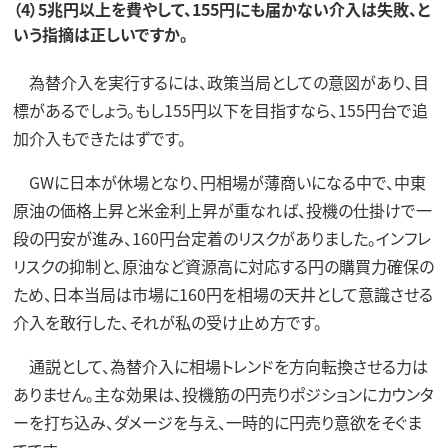
（4）5兆円以上を費やして、155円にも届かない介入は失敗、と
いう指摘は正しいですか。
為替介入を実行するには、政策当局としての意図があり、目
標があるでしょう。もし155円以下を目指すなら、155円台で追
加介入もできたはずです。
GWに日本が休場となり、円相場が薄商いになる中で、中東
原油の価格上昇と米金利上昇が重なれば、投機の仕掛けで一
段の円安が進み、160円台定着のリスクがありました。インフレ
リスクの抑制と、原油など資源高に対応する円の購買力確保の
ため、日本当局は市場に160円を相場の天井として意識させる
介入を敢行した、それが私の受け止め方です。
通説として、為替介入に相場トレンドを方向転換させる力は
ありません。主な効果は、投機筋の円売りポジションにカウンタ
ーを打ち込み、ダメージを与え、一時的に円売り意欲をそぐま