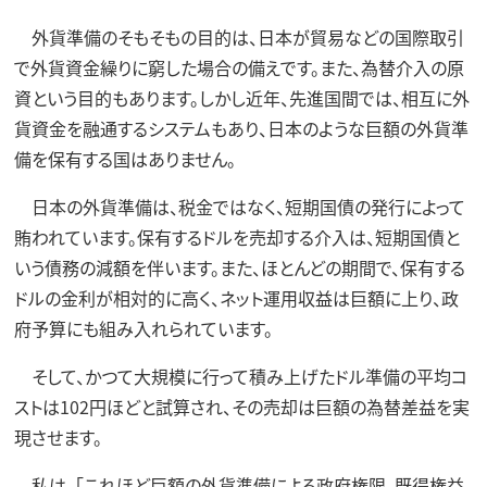
外貨準備のそもそもの目的は、日本が貿易などの国際取引
で外貨資金繰りに窮した場合の備えです。また、為替介入の原
資という目的もあります。しかし近年、先進国間では、相互に外
貨資金を融通するシステムもあり、日本のような巨額の外貨準
備を保有する国はありません。
日本の外貨準備は、税金ではなく、短期国債の発行によって
賄われています。保有するドルを売却する介入は、短期国債と
いう債務の減額を伴います。また、ほとんどの期間で、保有する
ドルの金利が相対的に高く、ネット運用収益は巨額に上り、政
府予算にも組み入れられています。
そして、かつて大規模に行って積み上げたドル準備の平均コ
ストは102円ほどと試算され、その売却は巨額の為替差益を実
現させます。
私は、「これほど巨額の外貨準備による政府権限、既得権益