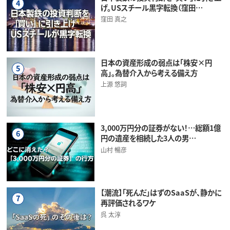
4
げ。USスチール黒字転換（窪田…
窪田 真之
日本の資産形成の弱点は「株安×円
5
高」。為替介入から考える備え方
上源 悠詞
3,000万円分の証券がない！…総額1億
6
円の遺産を相続した3人の男…
山村 暢彦
【潮流】「死んだ」はずのSaaSが、静かに
7
再評価されるワケ
呉 太淳