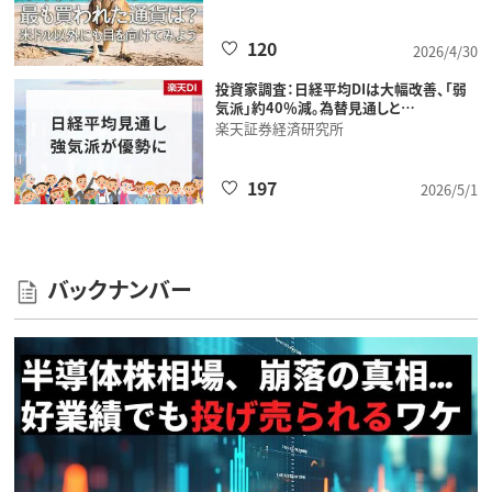
120
2026/4/30
投資家調査：日経平均DIは大幅改善、「弱
気派」約40％減。為替見通しと…
楽天証券経済研究所
197
2026/5/1
バックナンバー