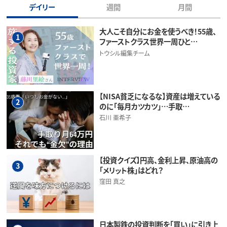
デイリー
週間
月間
大人こそ自分にお金を使うべき！55歳、
1
ファーストクラス世界一周ひと…
トウシル編集チーム
【NISA貧乏になるな】資産は増えている
2
のに「毎月カツカツ」…手取…
石川 亜希子
【投資クイズ】円高、金利上昇、原油高の
3
「メリット株」はどれ？
窪田 真之
日本製鉄の投資判断を「買い」に引き上