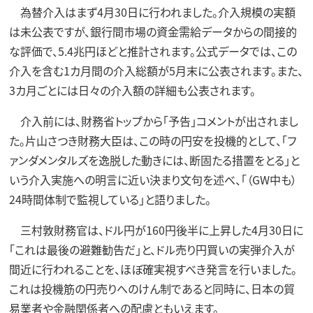
為替介入はまず4月30日に行われました。介入規模の実額
は未公表ですが、銀行間市場の資金需給データからの間接的
な評価で、5.4兆円ほどと推計されます。公式データでは、この
介入を含む1カ月間の介入総額が5月末に公表されます。また、
3カ月ごとには日々の介入額の詳細も公表されます。
介入前には、財務省トップから「予告」コメントが出されまし
た。片山さつき財務大臣は、この時の円安を投機的として、「フ
ァンダメンタルズを逸脱した動きには、断固たる措置をとる」と
いう介入実施への明言に近い決まり文句を述べ、「（GW中も）
24時間体制で監視している」と語りました。
三村敦財務官は、ドル円が160円後半に上昇した4月30日に
「これは最後の避難勧告だ」と、ドル売り円買いの実弾介入が
間近に行われることを、ほぼ確実視すべき発言を行いました。
これは投機筋の円売りへのけん制であると同時に、日本の貿
易業者や金融関係者への配慮ともいえます。