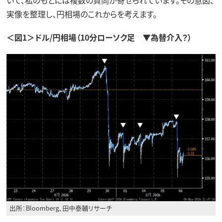
実像を整理し、円相場のこれからを考えます。
＜図1＞ドル/円相場（10分ローソク足 ▼為替介入？）
出所：Bloomberg、田中泰輔リサーチ