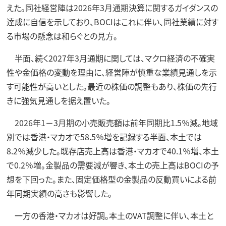
えた。同社経営陣は2026年3月通期決算に関するガイダンスの
達成に自信を示しており、BOCIはこれに伴い、同社業績に対す
る市場の懸念は和らぐとの見方。
半面、続く2027年3月通期に関しては、マクロ経済の不確実
性や金価格の変動を理由に、経営陣が慎重な業績見通しを示
す可能性が高いとした。最近の株価の調整もあり、株価の先行
きに強気見通しを据え置いた。
2026年1－3月期の小売販売額は前年同期比1.5％減。地域
別では香港・マカオで58.5％増を記録する半面、本土では
8.2％減少した。既存店売上高は香港・マカオで40.1％増、本土
で0.2％増。金製品の需要減が響き、本土の売上高はBOCIの予
想を下回った。また、固定価格型の金製品の反動買いによる前
年同期実績の高さも影響した。
一方の香港・マカオは好調。本土のVAT調整に伴い、本土と