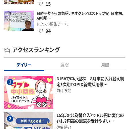
15
日経平均4％の急落、キオクシアはストップ安。日本株、
AI相場…
トウシル編集チーム
94
アクセスランキング
デイリー
週間
月間
NISAで中小型株 8月末に入れ替え判
1
定！次期TOPIX新規採用候…
岡村 友哉
15年ぶり〈為替介入〉でドル円に変化の
2
兆し？円高の恩恵を受けやすい…
佐藤 勝己