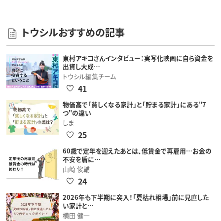
トウシルおすすめの記事
東村アキコさんインタビュー：実写化映画に自ら資金を
出資し大成…
トウシル編集チーム
41
物価高で「貧しくなる家計」と「貯まる家計」にある"7
つ"の違い
しま
25
60歳で定年を迎えたあとは、低賃金で再雇用…お金の
不安を盾に…
山崎 俊輔
24
2026年も下半期に突入！「夏枯れ相場」前に見直した
い家計と…
横田 健一