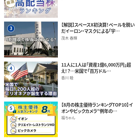
【解説】スペースX初決算！ベールを脱い
3
だイーロン・マスクによる「宇…
茂木 春輝
11人に1人は「資産1億6,000万円」超
4
え！？…米国で「百万ドル…
香川 睦
【8月の株主優待ランキングTOP10】イ
5
オンやビックカメラ“例年の…
福ちゃん