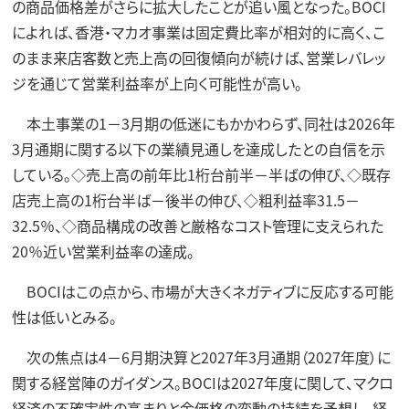
の商品価格差がさらに拡大したことが追い風となった。BOCI
によれば、香港・マカオ事業は固定費比率が相対的に高く、こ
のまま来店客数と売上高の回復傾向が続けば、営業レバレッ
ジを通じて営業利益率が上向く可能性が高い。
本土事業の1－3月期の低迷にもかかわらず、同社は2026年
3月通期に関する以下の業績見通しを達成したとの自信を示
している。◇売上高の前年比1桁台前半－半ばの伸び、◇既存
店売上高の1桁台半ば－後半の伸び、◇粗利益率31.5－
32.5％、◇商品構成の改善と厳格なコスト管理に支えられた
20％近い営業利益率の達成。
BOCIはこの点から、市場が大きくネガティブに反応する可能
性は低いとみる。
次の焦点は4－6月期決算と2027年3月通期（2027年度）に
関する経営陣のガイダンス。BOCIは2027年度に関して、マクロ
経済の不確実性の高まりと金価格の変動の持続を予想し、経