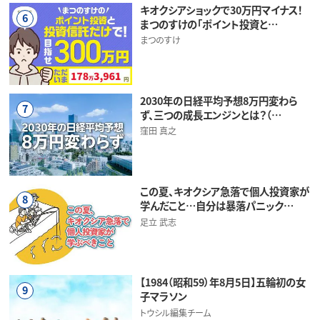
キオクシアショックで30万円マイナス！
6
まつのすけの「ポイント投資と…
まつのすけ
2030年の日経平均予想8万円変わら
7
ず、三つの成長エンジンとは？（…
窪田 真之
この夏、キオクシア急落で個人投資家が
8
学んだこと…自分は暴落パニック…
足立 武志
【1984（昭和59）年8月5日】五輪初の女
9
子マラソン
トウシル編集チーム