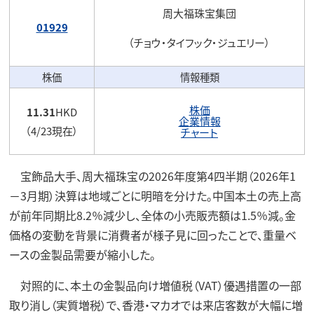
周大福珠宝集団
01929
（チョウ・タイフック・ジュエリー）
株価
情報種類
株価
11.31
HKD
企業情報
（4/23現在）
チャート
宝飾品大手、周大福珠宝の2026年度第4四半期（2026年1
－3月期）決算は地域ごとに明暗を分けた。中国本土の売上高
が前年同期比8.2％減少し、全体の小売販売額は1.5％減。金
価格の変動を背景に消費者が様子見に回ったことで、重量ベ
ースの金製品需要が縮小した。
対照的に、本土の金製品向け増値税（VAT）優遇措置の一部
取り消し（実質増税）で、香港・マカオでは来店客数が大幅に増