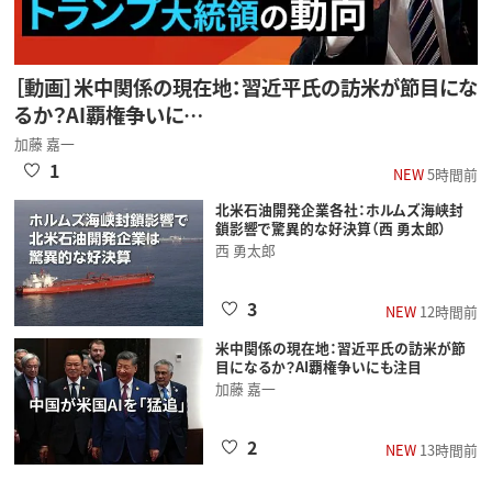
［動画］米中関係の現在地：習近平氏の訪米が節目にな
るか？AI覇権争いに…
加藤 嘉一
1
NEW
5時間前
北米石油開発企業各社：ホルムズ海峡封
鎖影響で驚異的な好決算（西 勇太郎）
西 勇太郎
3
NEW
12時間前
米中関係の現在地：習近平氏の訪米が節
目になるか？AI覇権争いにも注目
加藤 嘉一
2
NEW
13時間前