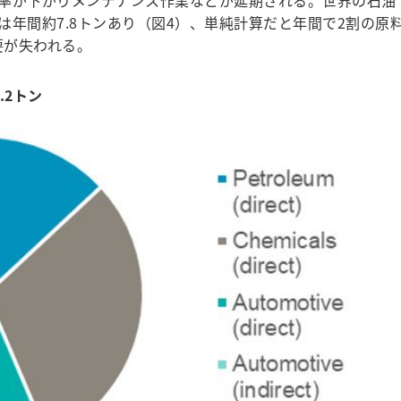
率が下がりメンテナンス作業などが延期される。世界の石油
年間約7.8トンあり（図4）、単純計算だと年間で2割の原
要が失われる。
.2トン