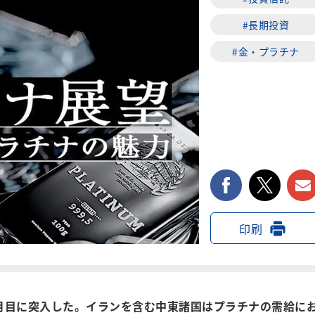
#長期投資
#金・プラチナ
facebook
twi
印刷
月目に突入した。イランを含む中東諸国はプラチナの需給に