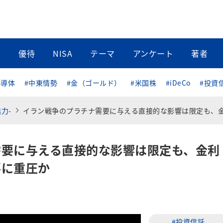
当
優待
NISA
テーマ
アンケート
著者
半導体
#中東情勢
#金（ゴールド）
#米国株
#iDeCo
#投資
力-
イラン戦争のプラチナ需要に与える直接的な影響は限定も、金利上昇とドル高が投資需要に重圧
需要に与える直接的な影響は限定も、金利
要に重圧か
#投資信託