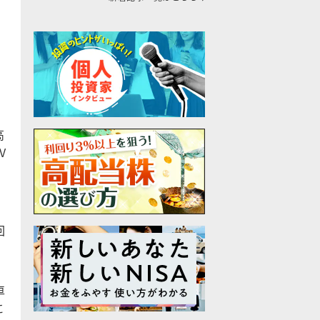
高
V
ご
回
車
に