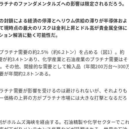
ラチナのファンダメンタルズへの影響は限定されるだろう。
の封鎖による経済の停滞とヘリウム供給の滞りが半導体およ
て現時点の最大のリスクは金利上昇とドル高が貴金属全体に
ション解消に動く可能性だ。
チナ需要の約2.5%（約6.2トン）を占める（図1）。約
要が約3.4トンあり、化学産業と石油産業のプラチナ需要はそ
る。その他、間接的な需要として輸入品（年間200万台〜300
が年間約2.8トンある。
ラチナ需要が影響を受けるのは避けられないが、それよりも
ー価格の上昇の方がプラチナ市場には大きな打撃となるだろ
割がホルムズ海峡を経由する。石油精製や化学セクターでこ