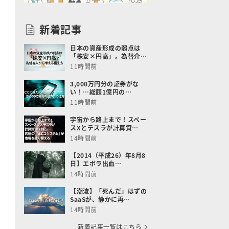
新着記事
日本の資産形成の弱点は
「株安×円高」。為替介…
11時間前
3,000万円分の証券がな
い！…総額1億円の…
11時間前
宇宙から路上まで！スペー
スXとテスラが計算資…
14時間前
【2014（平成26）年8月8
日】エボラ出血…
14時間前
【潮流】「死んだ」はずの
SaaSが、静かに再…
14時間前
新着記事一覧はこちら