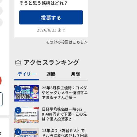
そうと思う銘柄はどれ？
投票する
2026/8/21 まで
その他の投票はこちら＞
アクセスランキング
デイリー
週間
月間
tter
メールで送る
26年8月株主優待：コメダ
1
やビックカメラ…優待マニ
アまる子さんが厳…
日経平均株価は一時6万
2
0,488円まで下落…この先
は？個人投資家2…
15年ぶり〈為替介入〉で
3
お
ドル円に変化の兆し？円高