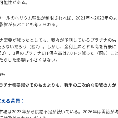
る可能性がある。
ルのヘリウム輸出が制限されれば、2021年〜2022年のよ
影響が及ぶことも考えられる。
ナ需要が減ったとしても、我々が予測しているプラチナの供
は至らないだろう（図7）。しかし、金利上昇とドル高を背景に
2）、3月のプラチナETF保有高は7.0トン減った（図8）こ
たらした影響は小さくはない。
5%
ラチナ需要減少そのものよりも、戦争の二次的な影響の方が
支える背景：
市場は2023年から供給不足が続いている。2026年は需給が