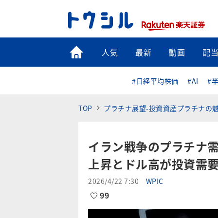
トップ
人気
最新
動画
配
#日経平均株価
#AI
#
TOP
プラチナ展望-投資資産プラチナの魅
イラン戦争のプラチナ
上昇とドル高が投資需
2026/4/22 7:30
WPIC
99