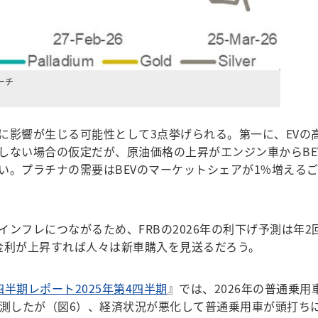
ーチ
影響が生じる可能性として3点挙げられる。第一に、EVの
しない場合の仮定だが、原油価格の上昇がエンジン車からBE
い。プラチナの需要はBEVのマーケットシェアが1%増える
ンフレにつながるため、FRBの2026年の利下げ予測は年2
金利が上昇すれば人々は新車購入を見送るだろう。
半期レポート2025年第4四半期
』では、2026年の普通乗用
と予測したが（図6）、経済状況が悪化して普通乗用車が頭打ち