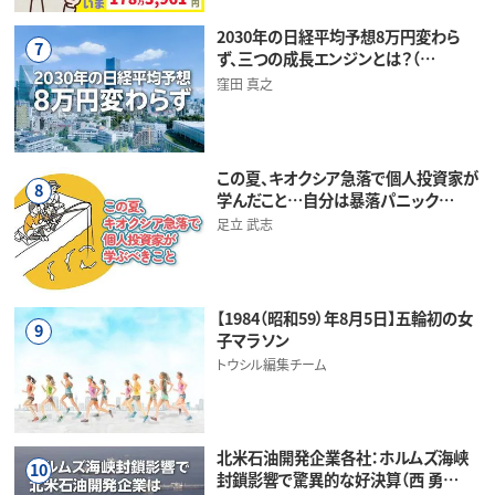
2030年の日経平均予想8万円変わら
7
ず、三つの成長エンジンとは？（…
窪田 真之
この夏、キオクシア急落で個人投資家が
8
学んだこと…自分は暴落パニック…
足立 武志
【1984（昭和59）年8月5日】五輪初の女
9
子マラソン
トウシル編集チーム
北米石油開発企業各社：ホルムズ海峡
10
封鎖影響で驚異的な好決算（西 勇…