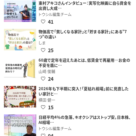
東村アキコさんインタビュー：実写化映画に自ら資金を
出資し大成…
トウシル編集チーム
41
物価高で「貧しくなる家計」と「貯まる家計」にある"7
つ"の違い
しま
25
60歳で定年を迎えたあとは、低賃金で再雇用…お金の
不安を盾に…
山崎 俊輔
24
2026年も下半期に突入！「夏枯れ相場」前に見直した
い家計と…
横田 健一
15
日経平均4％の急落、キオクシアはストップ安。日本株、
AI相場…
トウシル編集チーム
94