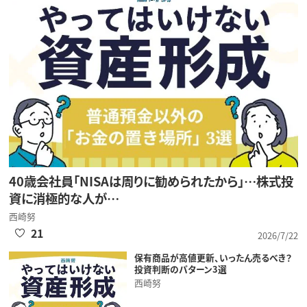
40歳会社員「NISAは周りに勧められたから」…株式投
資に消極的な人が…
西崎努
21
2026/7/22
保有商品が高値更新、いったん売るべき？
投資判断のパターン3選
西崎努