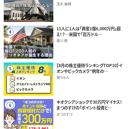
茂木 春輝
11人に1人は「資産1億6,000万円」超
4
え！？…米国で「百万ドル…
香川 睦
【8月の株主優待ランキングTOP10】イ
5
オンやビックカメラ“例年の…
福ちゃん
キオクシアショックで30万円マイナス！
6
まつのすけの「ポイント投資と…
まつのすけ