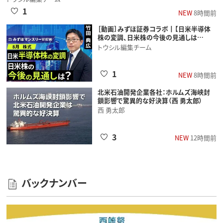
1
NEW
8時間前
［動画］みずほ証券コラボ┃【日米半導体
株の変調、日米株の今後の見通しは…
トウシル編集チーム
1
NEW
8時間前
北米石油開発企業各社：ホルムズ海峡封
鎖影響で驚異的な好決算（西 勇太郎）
西 勇太郎
3
NEW
12時間前
バックナンバー