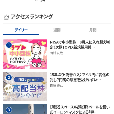
アクセスランキング
デイリー
週間
月間
NISAで中小型株 8月末に入れ替え判
1
定！次期TOPIX新規採用候…
岡村 友哉
15年ぶり〈為替介入〉でドル円に変化の
2
兆し？円高の恩恵を受けやすい…
佐藤 勝己
【解説】スペースX初決算！ベールを脱い
3
だイーロン・マスクによる「宇…