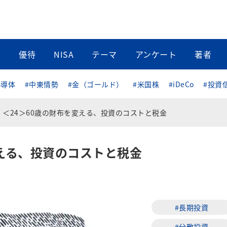
当
優待
NISA
テーマ
アンケート
著者
半導体
#中東情勢
#金（ゴールド）
#米国株
#iDeCo
#投資
＜24＞60歳の財布を変える、投資のコストと税金
変える、投資のコストと税金
#長期投資
#分散投資