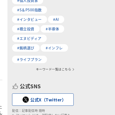
#個人投資家
#S＆P500指数
#インタビュー
#AI
#積立投資
#半導体
#エヌビディア
#銘柄選び
#インフレ
#ライフプラン
キーワード一覧はこちら
公式SNS
公式X（Twitter）
上
配信：記事配信時 随時
ん