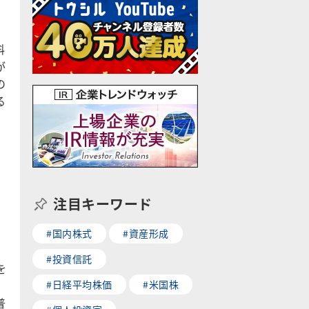
。
料
が
の
る
注目キーワード
#国内株式
#資産形成
#投資信託
を
#日経平均株価
#米国株
普