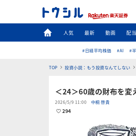
トップ
人気
最新
動画
配
#日経平均株価
#AI
#
TOP
投資小説：もう投資なんてしない
＜24＞60歳の財布を
2026/5/9 11:00
中桐 啓貴
294