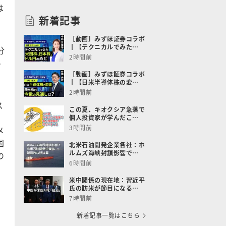
は
新着記事
［動画］みずほ証券コラボ
┃【テクニカルでみた…
分
2時間前
あ
［動画］みずほ証券コラボ
┃【日米半導体株の変…
2時間前
ス
この夏、キオクシア急落で
個人投資家が学んだこ…
3時間前
メ
国
北米石油開発企業各社：ホ
ルムズ海峡封鎖影響で…
の
6時間前
米中関係の現在地：習近平
氏の訪米が節目になる…
7時間前
新着記事一覧はこちら