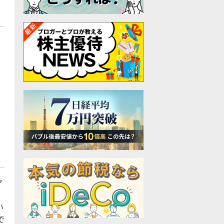
ァ
、
い
で