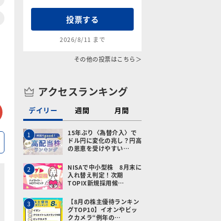
投票する
2026/8/11 まで
その他の投票はこちら＞
アクセスランキング
tter
メールで送る
デイリー
週間
月間
15年ぶり〈為替介入〉で
1
ドル円に変化の兆し？円高
の恩恵を受けやすい…
NISAで中小型株 8月末に
2
入れ替え判定！次期
TOPIX新規採用候…
【8月の株主優待ランキン
3
グTOP10】イオンやビッ
クカメラ“例年の…