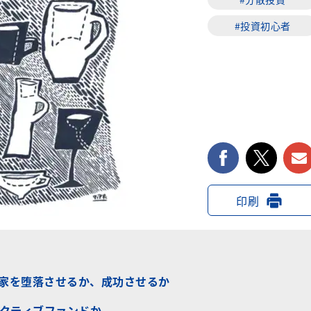
#投資初心者
facebook
twi
印刷
資家を堕落させるか、成功させるか
クティブファンドか