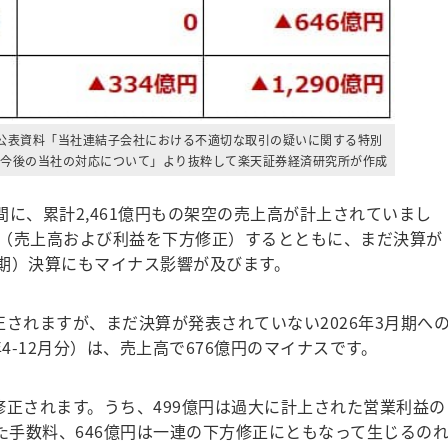
31日公表資料「当社連結子会社における不適切な取引の疑いに関する特別
今後の当社の対応について」より抜粋して楽天証券経済研究所が作成
の間に、累計2,461億円もの架空の売上高が計上されていまし
（売上高および利益を下方修正）するとともに、まだ決算が
月期）決算にもマイナス影響が及びます。
正されますが、まだ決算が発表されていない2026年3月期へ
4-12月分）は、売上高で676億円のマイナスです。
修正されます。うち、499億円は過大に計上された営業利益の
た手数料、646億円は一連の下方修正にともなって生じるの