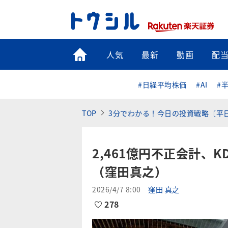
トップ
人気
最新
動画
配
#日経平均株価
#AI
#
TOP
3分でわかる！今日の投資戦略〔平
2,461億円不正会計、
（窪田真之）
2026/4/7 8:00
窪田 真之
278