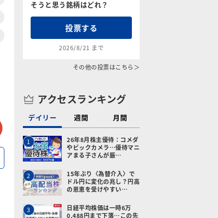
そうと思う銘柄はどれ？
投票する
2026/8/21 まで
その他の投票はこちら＞
アクセスランキング
デイリー
週間
月間
tter
メールで送る
26年8月株主優待：コメダ
1
やビックカメラ…優待マニ
アまる子さんが厳…
15年ぶり〈為替介入〉で
2
ドル円に変化の兆し？円高
の恩恵を受けやすい…
日経平均株価は一時6万
3
0,488円まで下落…この先