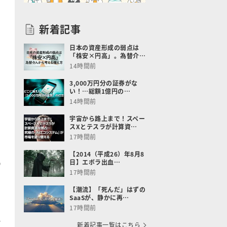
新着記事
日本の資産形成の弱点は
「株安×円高」。為替介…
14時間前
3,000万円分の証券がな
い！…総額1億円の…
14時間前
宇宙から路上まで！スペー
スXとテスラが計算資…
17時間前
【2014（平成26）年8月8
の
日】エボラ出血…
17時間前
【潮流】「死んだ」はずの
SaaSが、静かに再…
17時間前
れ
新着記事一覧はこちら