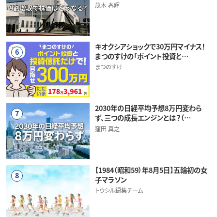
茂木 春輝
キオクシアショックで30万円マイナス！
6
まつのすけの「ポイント投資と…
まつのすけ
2030年の日経平均予想8万円変わら
7
ず、三つの成長エンジンとは？（…
窪田 真之
【1984（昭和59）年8月5日】五輪初の女
8
子マラソン
トウシル編集チーム