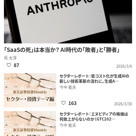
「SaaSの死」は本当か？ AI時代の「敗者」と「勝者」
呉 太淳
87
2026/3/6
セクターレポート：低コスト化が生成AIの
新しい技術革新の流れに。生成A…
今中 能夫
163
2026/3/30
セクターレポート：エヌビディアの株価は
何故上がらないのか（GTC202…
今中 能夫