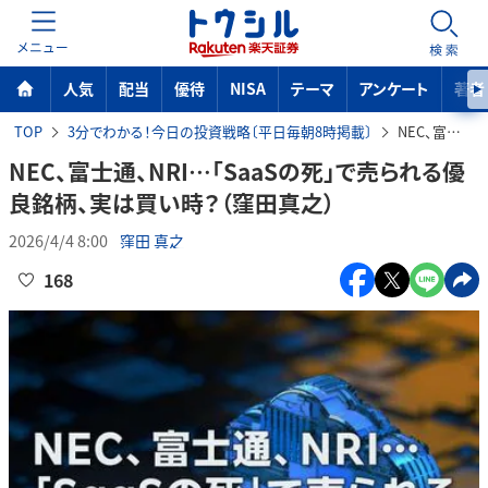
MENU
検索
人気
配当
優待
NISA
テーマ
アンケート
著者
TOP
3分でわかる！今日の投資戦略〔平日毎朝8時掲載〕
NEC、富士通、NRI…「SaaSの死」で売られる優良銘柄、実は買い時？（窪田真之）
NEC、富士通、NRI…「SaaSの死」で売られる優
良銘柄、実は買い時？（窪田真之）
2026/4/4 8:00
窪田 真之
168