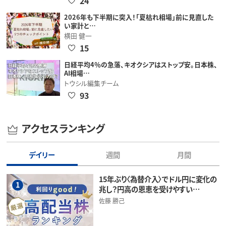
24
2026年も下半期に突入！「夏枯れ相場」前に見直した
い家計と…
横田 健一
15
日経平均4％の急落、キオクシアはストップ安。日本株、
AI相場…
トウシル編集チーム
93
アクセスランキング
デイリー
週間
月間
15年ぶり〈為替介入〉でドル円に変化の
1
兆し？円高の恩恵を受けやすい…
佐藤 勝己