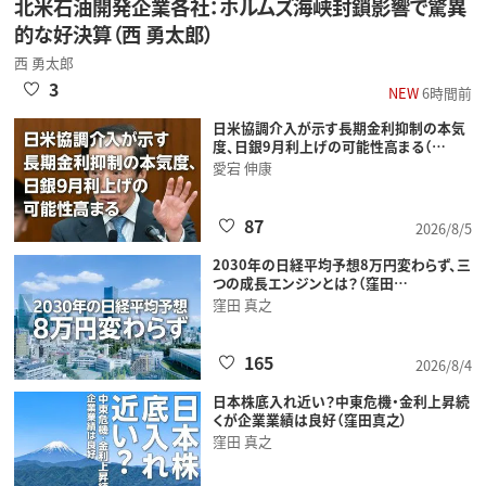
北米石油開発企業各社：ホルムズ海峡封鎖影響で驚異
的な好決算（西 勇太郎）
西 勇太郎
3
NEW
6時間前
日米協調介入が示す長期金利抑制の本気
度、日銀9月利上げの可能性高まる（…
愛宕 伸康
87
2026/8/5
2030年の日経平均予想8万円変わらず、三
つの成長エンジンとは？（窪田…
窪田 真之
165
2026/8/4
日本株底入れ近い？中東危機・金利上昇続
くが企業業績は良好（窪田真之）
窪田 真之