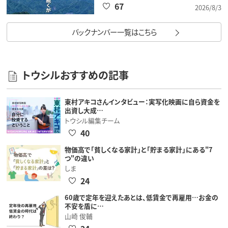
67
2026/8/3
バックナンバー一覧はこちら
トウシルおすすめの記事
東村アキコさんインタビュー：実写化映画に自ら資金を
出資し大成…
トウシル編集チーム
40
物価高で「貧しくなる家計」と「貯まる家計」にある"7
つ"の違い
しま
24
60歳で定年を迎えたあとは、低賃金で再雇用…お金の
不安を盾に…
山崎 俊輔