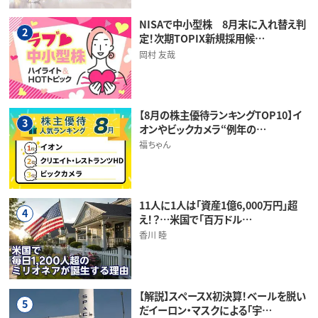
NISAで中小型株 8月末に入れ替え判
2
定！次期TOPIX新規採用候…
岡村 友哉
【8月の株主優待ランキングTOP10】イ
3
オンやビックカメラ“例年の…
福ちゃん
11人に1人は「資産1億6,000万円」超
4
え！？…米国で「百万ドル…
香川 睦
【解説】スペースX初決算！ベールを脱い
5
だイーロン・マスクによる「宇…