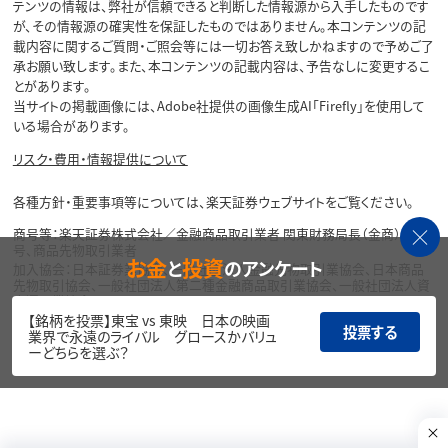
テンツの情報は、弊社が信頼できると判断した情報源から入手したものです
が、その情報源の確実性を保証したものではありません。本コンテンツの記
載内容に関するご質問・ご照会等には一切お答え致しかねますので予めご了
承お願い致します。また、本コンテンツの記載内容は、予告なしに変更するこ
とがあります。
当サイトの掲載画像には、Adobe社提供の画像生成AI「Firefly」を使用して
いる場合があります。
リスク・費用・情報提供について
各種方針・重要事項等については、楽天証券ウェブサイトをご覧ください。
商号等：楽天証券株式会社／金融商品取引業者 関東財務局長（金商）第195
号、商品先物取引業者
お金
投資
と
のアンケート
加入協会：日本証券業協会、一般社団法人金融先物取引業協会、日本商品
先物取引協会、一般社団法人第二種金融商品取引業協会、一般社団法人資
産運用業協会
【銘柄を投票】東宝 vs 東映 日本の映画
投票する
Copyright©
業界で永遠のライバル グロースかバリュ
1999-2026 Rakuten Securities, Inc. All
ーどちらを選ぶ？
Rights Reserved.