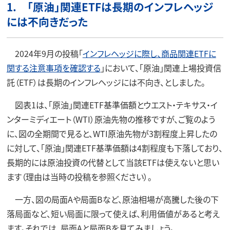
1. 「原油」関連ETFは長期のインフレヘッジ
には不向きだった
2024年9月の投稿「
インフレヘッジに際し、商品関連ETFに
関する注意事項を確認する
」において、「原油」関連上場投資信
託（ETF）は長期のインフレヘッジには不向き、としました。
図表1は、「原油」関連ETF基準価額とウエスト・テキサス・イ
ンターミディエート（WTI）原油先物の推移ですが、ご覧のよう
に、図の全期間で見ると、WTI原油先物が3割程度上昇したの
に対して、「原油」関連ETF基準価額は4割程度も下落しており、
長期的には原油投資の代替として当該ETFは使えないと思い
ます（理由は当時の投稿を参照ください）。
一方、図の局面Aや局面Bなど、原油相場が高騰した後の下
落局面など、短い局面に限って使えば、利用価値があると考え
ます。それでは、局面Aと局面Bを見てみましょう。