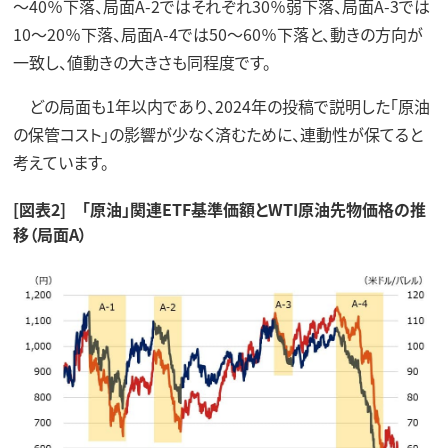
～40％下落、局面A-2ではそれぞれ30％弱下落、局面A-3では
10～20％下落、局面A-4では50～60％下落と、動きの方向が
一致し、値動きの大きさも同程度です。
どの局面も1年以内であり、2024年の投稿で説明した「原油
の保管コスト」の影響が少なく済むために、連動性が保てると
考えています。
[図表2] 「原油」関連ETF基準価額とWTI原油先物価格の推
移（局面A）