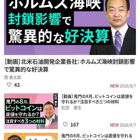
［動画］北米石油開発企業各社：ホルムズ海峡封鎖影響
で驚異的な好決算
西 勇太郎
43
NEW
2026/8/7
［動画］鬼門の8月、ビットコインは底値を
守れるか？注目すべき三つの材料
松田 康生
167
NEW
2026/8/7
鬼門の8月、ビットコインは底値を守れる