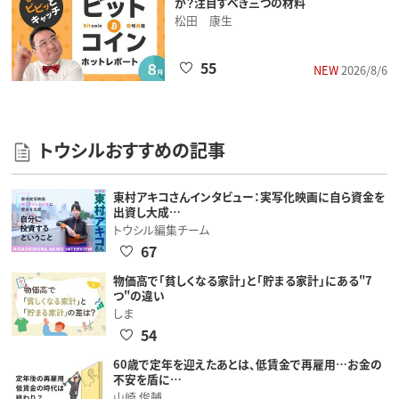
か？注目すべき三つの材料
松田 康生
55
NEW
2026/8/6
トウシルおすすめの記事
東村アキコさんインタビュー：実写化映画に自ら資金を
出資し大成…
トウシル編集チーム
67
物価高で「貧しくなる家計」と「貯まる家計」にある"7
つ"の違い
しま
54
60歳で定年を迎えたあとは、低賃金で再雇用…お金の
不安を盾に…
山崎 俊輔