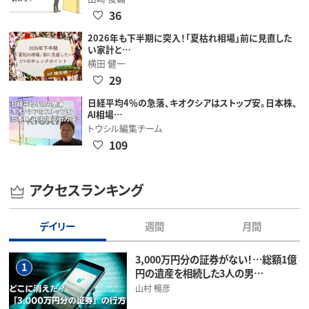
36
2026年も下半期に突入！「夏枯れ相場」前に見直した
い家計と…
横田 健一
29
日経平均4％の急落、キオクシアはストップ安。日本株、
AI相場…
トウシル編集チーム
109
アクセスランキング
デイリー
週間
月間
3,000万円分の証券がない！…総額1億
1
円の遺産を相続した3人の男…
山村 暢彦