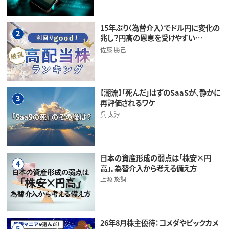
15年ぶり〈為替介入〉でドル円に変化の
2
兆し？円高の恩恵を受けやすい…
佐藤 勝己
【潮流】「死んだ」はずのSaaSが、静かに
3
再評価されるワケ
呉 太淳
日本の資産形成の弱点は「株安×円
4
高」。為替介入から考える備え方
上源 悠詞
26年8月株主優待：コメダやビックカメ
5