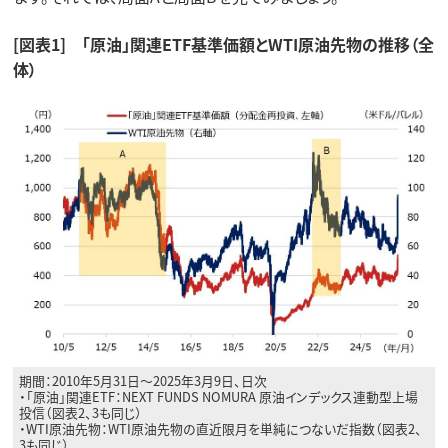
[図表1] 「原油」関連ETF基準価額とWTI原油先物の推移（全
体）
期間：2010年5月31日～2025年3月9日、日次
・「原油」関連ETF：NEXT FUNDS NOMURA 原油インデックス連動型上場
投信（図表2、3も同じ）
・WTI原油先物：WTI原油先物の直近限月を単純につないだ指数（図表2、
3も同じ）