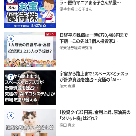
ラ…優待マニアまる子さんが厳…
優待主婦 まる子さん
日経平均株価は一時6万0,488円まで
6
下落…この先は？個人投資家2…
楽天証券経済研究所
宇宙から路上まで！スペースXとテスラ
7
が計算資源を独占…究極の「AI…
茂木 春輝
【投資クイズ】円高、金利上昇、原油高の
8
「メリット株」はどれ？
窪田 真之