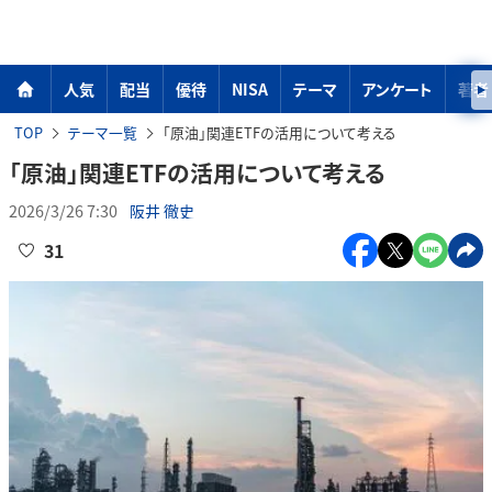
人気
配当
優待
NISA
テーマ
アンケート
著者
TOP
テーマ一覧
「原油」関連ETFの活用について考える
「原油」関連ETFの活用について考える
2026/3/26 7:30
阪井 徹史
31