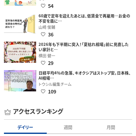
54
60歳で定年を迎えたあとは、低賃金で再雇用…お金の
不安を盾に…
山崎 俊輔
36
2026年も下半期に突入！「夏枯れ相場」前に見直した
い家計と…
横田 健一
29
日経平均4％の急落、キオクシアはストップ安。日本株、
AI相場…
トウシル編集チーム
109
アクセスランキング
デイリー
週間
月間