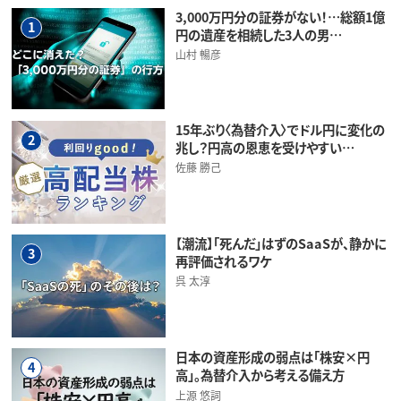
3,000万円分の証券がない！…総額1億
1
円の遺産を相続した3人の男…
山村 暢彦
15年ぶり〈為替介入〉でドル円に変化の
2
兆し？円高の恩恵を受けやすい…
佐藤 勝己
【潮流】「死んだ」はずのSaaSが、静かに
3
再評価されるワケ
呉 太淳
日本の資産形成の弱点は「株安×円
4
高」。為替介入から考える備え方
上源 悠詞