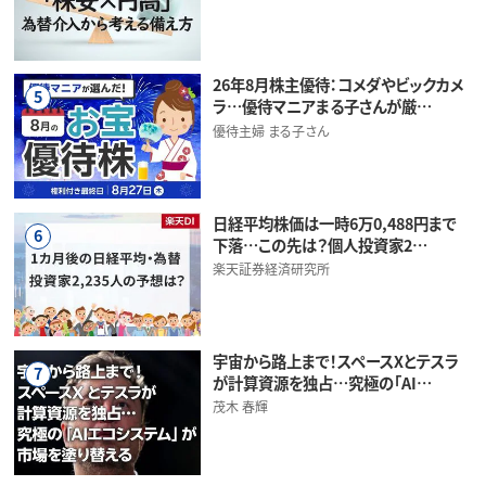
26年8月株主優待：コメダやビックカメ
5
ラ…優待マニアまる子さんが厳…
優待主婦 まる子さん
日経平均株価は一時6万0,488円まで
6
下落…この先は？個人投資家2…
楽天証券経済研究所
宇宙から路上まで！スペースXとテスラ
7
が計算資源を独占…究極の「AI…
茂木 春輝