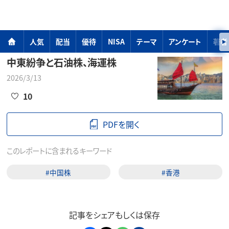
人気
配当
優待
NISA
テーマ
アンケート
著者
中東紛争と石油株、海運株
2026/3/13
10
PDFを開く
このレポートに含まれるキーワード
#中国株
#香港
記事をシェアもしくは保存