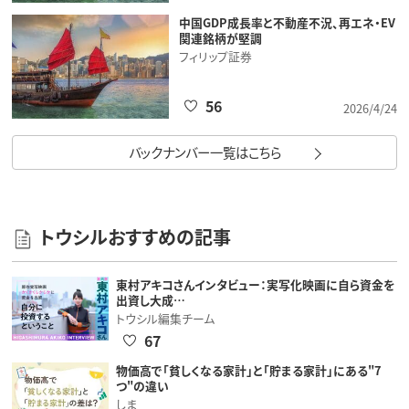
中国GDP成長率と不動産不況、再エネ・EV
関連銘柄が堅調
フィリップ証券
56
2026/4/24
バックナンバー一覧はこちら
トウシルおすすめの記事
東村アキコさんインタビュー：実写化映画に自ら資金を
出資し大成…
トウシル編集チーム
67
物価高で「貧しくなる家計」と「貯まる家計」にある"7
つ"の違い
しま