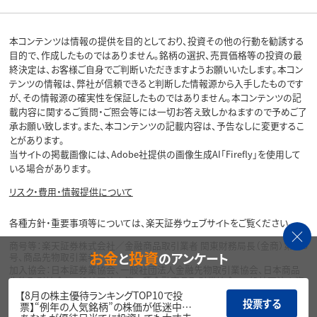
本コンテンツは情報の提供を目的としており、投資その他の行動を勧誘する
目的で、作成したものではありません。銘柄の選択、売買価格等の投資の最
終決定は、お客様ご自身でご判断いただきますようお願いいたします。本コン
テンツの情報は、弊社が信頼できると判断した情報源から入手したものです
が、その情報源の確実性を保証したものではありません。本コンテンツの記
載内容に関するご質問・ご照会等には一切お答え致しかねますので予めご了
承お願い致します。また、本コンテンツの記載内容は、予告なしに変更するこ
とがあります。
当サイトの掲載画像には、Adobe社提供の画像生成AI「Firefly」を使用して
いる場合があります。
リスク・費用・情報提供について
各種方針・重要事項等については、楽天証券ウェブサイトをご覧ください。
商号等：楽天証券株式会社／金融商品取引業者 関東財務局長（金商）第195
お金
投資
と
のアンケート
号、商品先物取引業者
加入協会：日本証券業協会、一般社団法人金融先物取引業協会、日本商品
先物取引協会、一般社団法人第二種金融商品取引業協会、一般社団法人資
産運用業協会
【8月の株主優待ランキングTOP10で投
投票する
票】“例年の人気銘柄”の株価が低迷中…
Copyright©