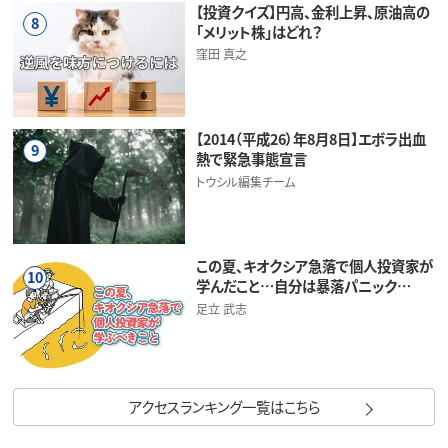
【投資クイズ】円高、金利上昇、原油高の
8
「メリット株」はどれ？
窪田 真之
【2014（平成26）年8月8日】エボラ出血
9
熱で緊急事態宣言
トウシル編集チーム
この夏、キオクシア急落で個人投資家が
10
学んだこと…自分は暴落パニック…
足立 武志
アクセスランキング一覧はこちら