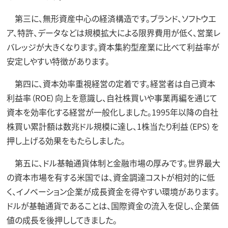
第三に、無形資産中心の経済構造です。ブランド、ソフトウエ
ア、特許、データなどは規模拡大による限界費用が低く、営業レ
バレッジが大きくなります。資本集約型産業に比べて利益率が
安定しやすい特徴があります。
第四に、資本効率重視経営の定着です。経営者は自己資本
利益率（ROE）向上を意識し、自社株買いや事業再編を通じて
資本を効率化する経営が一般化しました。1995年以降の自社
株買い累計額は数兆ドル規模に達し、1株当たり利益（EPS）を
押し上げる効果をもたらしました。
第五に、ドル基軸通貨体制と金融市場の厚みです。世界最大
の資本市場を有する米国では、資金調達コストが相対的に低
く、イノベーション企業が成長資金を得やすい環境があります。
ドルが基軸通貨であることは、国際資金の流入を促し、企業価
値の成長を後押ししてきました。