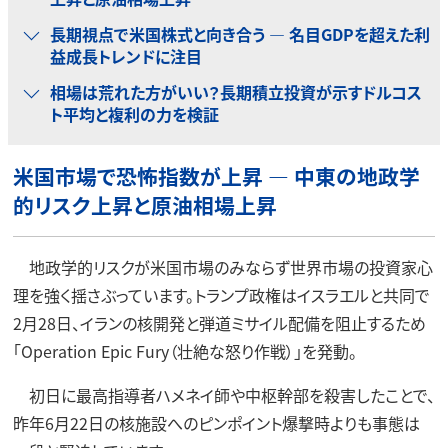
長期視点で米国株式と向き合う ― 名目GDPを超えた利
益成長トレンドに注目
相場は荒れた方がいい？長期積立投資が示すドルコス
ト平均と複利の力を検証
米国市場で恐怖指数が上昇 ― 中東の地政学
的リスク上昇と原油相場上昇
地政学的リスクが米国市場のみならず世界市場の投資家心
理を強く揺さぶっています。トランプ政権はイスラエルと共同で
2月28日、イランの核開発と弾道ミサイル配備を阻止するため
「Operation Epic Fury（壮絶な怒り作戦）」を発動。
初日に最高指導者ハメネイ師や中枢幹部を殺害したことで、
昨年6月22日の核施設へのピンポイント爆撃時よりも事態は