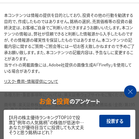
本コンテンツは情報の提供を目的としており、投資その他の行動を勧誘する
目的で、作成したものではありません。銘柄の選択、売買価格等の投資の最
終決定は、お客様ご自身でご判断いただきますようお願いいたします。本コン
テンツの情報は、弊社が信頼できると判断した情報源から入手したものです
が、その情報源の確実性を保証したものではありません。本コンテンツの記
載内容に関するご質問・ご照会等には一切お答え致しかねますので予めご了
承お願い致します。また、本コンテンツの記載内容は、予告なしに変更するこ
とがあります。
当サイトの掲載画像には、Adobe社提供の画像生成AI「Firefly」を使用して
いる場合があります。
リスク・費用・情報提供について
各種方針・重要事項等については、楽天証券ウェブサイトをご覧ください。
お金
投資
と
のアンケート
商号等：楽天証券株式会社／金融商品取引業者 関東財務局長（金商）第195
号、商品先物取引業者
加入協会：日本証券業協会、一般社団法人金融先物取引業協会、日本商品
【8月の株主優待ランキングTOP10で投
先物取引協会、一般社団法人第二種金融商品取引業協会、一般社団法人資
投票する
票】“例年の人気銘柄”の株価が低迷中…
産運用業協会
あなたが優待目当てに投資しても大丈夫
そうと思う銘柄はどれ？
Copyright©