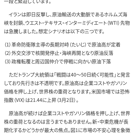
一段と緊迫しています。
イランは即日反撃し、原油輸送の大動脈であるホルムズ海
峡を封鎖、ウエスト・テキサス・インターミディエート（WTI）先物
は急騰しました。想定シナリオは以下の三つです。
（1）革命防衛隊主導の長期対峙（たいじ）で原油高が定着
（2）外交交渉で核開発停止・海峡再開となり原油反落
（3）政権転覆と周辺国仲介で停戦に向かい原油下落
ただトランプ大統領は「戦闘は40～50日続く可能性」と発言
しており先行きは不透明です。原油高は企業コストやガソリン
価格を押し上げ、世界株の重荷となります。米国市場では恐怖
指数（VIX）は21.44に上昇（3月2日）。
原油高が続けば企業コストやガソリン価格を押し上げ、世界
株の重荷となるのは言うまでもありません。新・中東危機が長
期化するかどうかが最大の焦点。図1に市場の不安心理を象徴