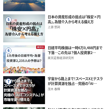
日本の資産形成の弱点は「株安×円
5
高」。為替介入から考える備え方
上源 悠詞
日経平均株価は一時6万0,488円まで
6
下落…この先は？個人投資家2…
楽天証券経済研究所
宇宙から路上まで！スペースXとテスラ
7
が計算資源を独占…究極の「AI…
茂木 春輝