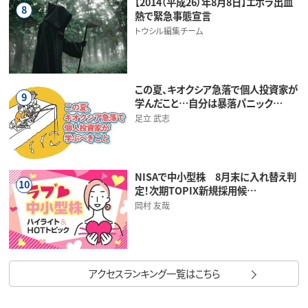
【2014（平成26）年8月8日】エボラ出血
8
熱で緊急事態宣言
トウシル編集チーム
この夏、キオクシア急落で個人投資家が
9
学んだこと…自分は暴落パニック…
足立 武志
NISAで中小型株 8月末に入れ替え判
10
定！次期TOPIX新規採用候…
岡村 友哉
アクセスランキング一覧はこちら