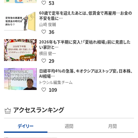
53
60歳で定年を迎えたあとは、低賃金で再雇用…お金の
不安を盾に…
山崎 俊輔
36
2026年も下半期に突入！「夏枯れ相場」前に見直した
い家計と…
横田 健一
29
日経平均4％の急落、キオクシアはストップ安。日本株、
AI相場…
トウシル編集チーム
109
アクセスランキング
デイリー
週間
月間