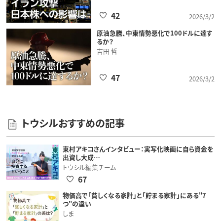
42
2026/3/2
原油急騰、中東情勢悪化で100ドルに達す
るか？
吉田 哲
47
2026/3/2
トウシルおすすめの記事
東村アキコさんインタビュー：実写化映画に自ら資金を
出資し大成…
トウシル編集チーム
67
物価高で「貧しくなる家計」と「貯まる家計」にある"7
つ"の違い
しま