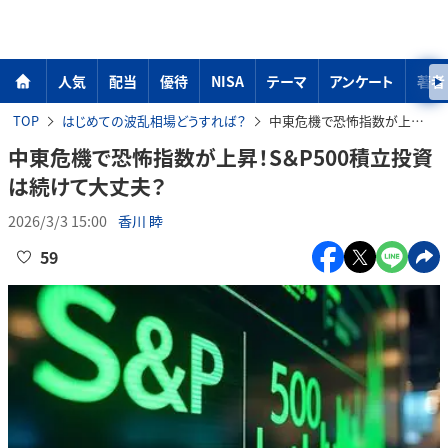
人気
配当
優待
NISA
テーマ
アンケート
著者
TOP
はじめての波乱相場どうすれば？
中東危機で恐怖指数が上昇！S＆P500積立投資は続けて大丈夫？
中東危機で恐怖指数が上昇！S＆P500積立投資
は続けて大丈夫？
2026/3/3 15:00
香川 睦
59