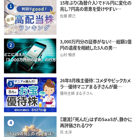
15年ぶり〈為替介入〉でドル円に変化の
1
兆し？円高の恩恵を受けやすい…
佐藤 勝己
3,000万円分の証券がない！…総額1億
2
円の遺産を相続した3人の男…
山村 暢彦
26年8月株主優待：コメダやビックカメ
3
ラ…優待マニアまる子さんが厳…
優待主婦 まる子さん
【潮流】「死んだ」はずのSaaSが、静かに
4
再評価されるワケ
呉 太淳