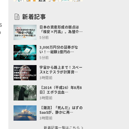
新着記事
6
日本の資産形成の弱点は
め
「株安×円高」。為替介…
5分前
3,000万円分の証券がな
い！…総額1億円の…
5分前
宇宙から路上まで！スペー
チ
スXとテスラが計算資…
3時間前
【2014（平成26）年8月8
日】エボラ出血…
3時間前
。
【潮流】「死んだ」はずの
SaaSが、静かに再…
3時間前
新着記事一覧はこちら