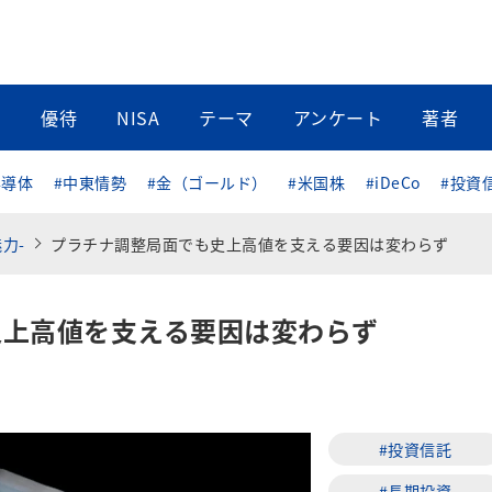
当
優待
NISA
テーマ
アンケート
著者
半導体
#中東情勢
#金（ゴールド）
#米国株
#iDeCo
#投資
力-
プラチナ調整局面でも史上高値を支える要因は変わらず
史上高値を支える要因は変わらず
#投資信託
#長期投資