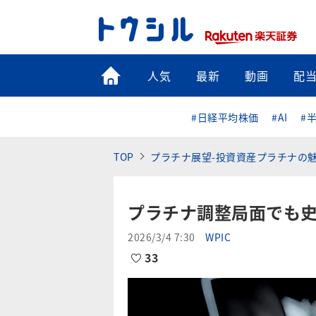
トップ
人気
最新
動画
配
#日経平均株価
#AI
#
TOP
プラチナ展望-投資資産プラチナの魅
プラチナ調整局面でも
2026/3/4 7:30
WPIC
33