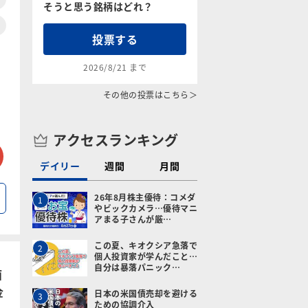
そうと思う銘柄はどれ？
投票する
2026/8/21 まで
その他の投票はこちら＞
アクセスランキング
tter
メールで送る
デイリー
週間
月間
26年8月株主優待：コメダ
1
やビックカメラ…優待マニ
アまる子さんが厳…
この夏、キオクシア急落で
2
個人投資家が学んだこと…
自分は暴落パニック…
面
金
日本の米国債売却を避ける
3
ための協調介入