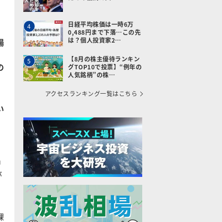
日経平均株価は一時6万
4
0,488円まで下落…この先
は？個人投資家2…
場
の
【8月の株主優待ランキン
5
の
グTOP10で投票】“例年の
人気銘柄”の株…
アクセスランキング一覧はこちら
い
中
が
課