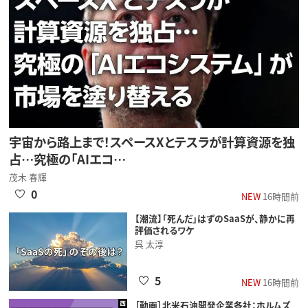
宇宙から路上まで！スペースXとテスラが計算資源を独
占…究極の「AIエコ…
茂木 春輝
0
NEW
16時間前
【潮流】「死んだ」はずのSaaSが、静かに再
評価されるワケ
呉 太淳
5
NEW
16時間前
［動画］北米石油開発企業各社：ホルムズ