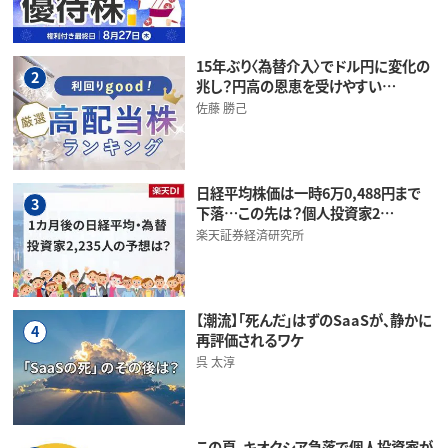
15年ぶり〈為替介入〉でドル円に変化の
2
兆し？円高の恩恵を受けやすい…
佐藤 勝己
日経平均株価は一時6万0,488円まで
3
下落…この先は？個人投資家2…
楽天証券経済研究所
【潮流】「死んだ」はずのSaaSが、静かに
4
再評価されるワケ
呉 太淳
この夏、キオクシア急落で個人投資家が