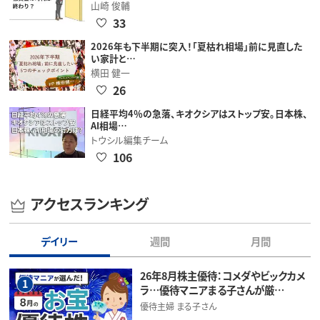
山崎 俊輔
33
2026年も下半期に突入！「夏枯れ相場」前に見直した
い家計と…
横田 健一
26
日経平均4％の急落、キオクシアはストップ安。日本株、
AI相場…
トウシル編集チーム
106
アクセスランキング
デイリー
週間
月間
26年8月株主優待：コメダやビックカメ
1
ラ…優待マニアまる子さんが厳…
優待主婦 まる子さん