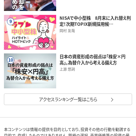
NISAで中小型株 8月末に入れ替え判
9
定！次期TOPIX新規採用候…
岡村 友哉
日本の資産形成の弱点は「株安×円
10
高」。為替介入から考える備え方
上源 悠詞
アクセスランキング一覧はこちら
本コンテンツは情報の提供を目的としており、投資その他の行動を勧誘する
目的で、作成したものではありません。銘柄の選択、売買価格等の投資の最