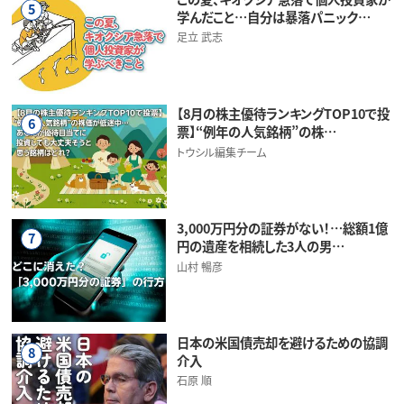
5
学んだこと…自分は暴落パニック…
足立 武志
【8月の株主優待ランキングTOP10で投
6
票】“例年の人気銘柄”の株…
トウシル編集チーム
3,000万円分の証券がない！…総額1億
7
円の遺産を相続した3人の男…
山村 暢彦
日本の米国債売却を避けるための協調
8
介入
石原 順