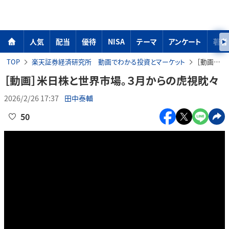
人気
配当
優待
NISA
テーマ
アンケート
著者
TOP
楽天証券経済研究所 動画でわかる投資とマーケット
［動画］米日株と世界市場。３月からの虎視眈々
［動画］米日株と世界市場。３月からの虎視眈々
2026/2/26 17:37
田中泰輔
50