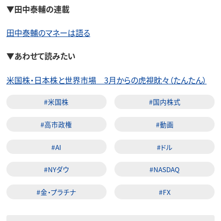
▼田中泰輔の連載
田中泰輔のマネーは語る
▼あわせて読みたい
米国株・日本株と世界市場 3月からの虎視眈々（たんたん）
#米国株
#国内株式
#高市政権
#動画
#AI
#ドル
#NYダウ
#NASDAQ
#金・プラチナ
#FX