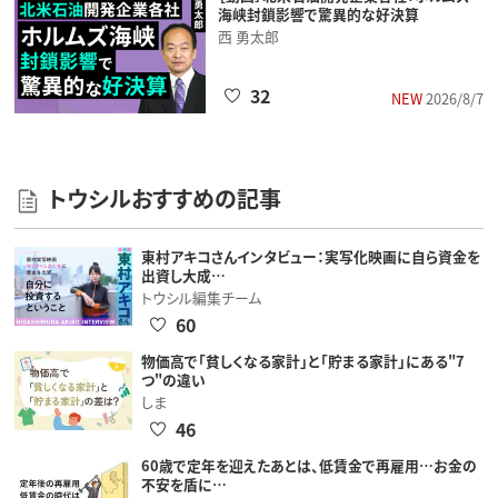
海峡封鎖影響で驚異的な好決算
西 勇太郎
32
NEW
2026/8/7
トウシルおすすめの記事
東村アキコさんインタビュー：実写化映画に自ら資金を
出資し大成…
トウシル編集チーム
60
物価高で「貧しくなる家計」と「貯まる家計」にある"7
つ"の違い
しま
46
60歳で定年を迎えたあとは、低賃金で再雇用…お金の
不安を盾に…