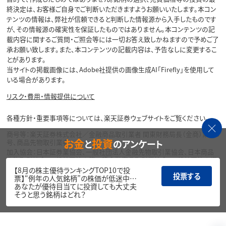
終決定は、お客様ご自身でご判断いただきますようお願いいたします。本コン
テンツの情報は、弊社が信頼できると判断した情報源から入手したものです
が、その情報源の確実性を保証したものではありません。本コンテンツの記
載内容に関するご質問・ご照会等には一切お答え致しかねますので予めご了
承お願い致します。また、本コンテンツの記載内容は、予告なしに変更するこ
とがあります。
当サイトの掲載画像には、Adobe社提供の画像生成AI「Firefly」を使用して
いる場合があります。
リスク・費用・情報提供について
各種方針・重要事項等については、楽天証券ウェブサイトをご覧ください。
商号等：楽天証券株式会社／金融商品取引業者 関東財務局長（金商）第195
お金
投資
と
のアンケート
号、商品先物取引業者
加入協会：日本証券業協会、一般社団法人金融先物取引業協会、日本商品
先物取引協会、一般社団法人第二種金融商品取引業協会、一般社団法人資
産運用業協会
【8月の株主優待ランキングTOP10で投
投票する
票】“例年の人気銘柄”の株価が低迷中…
Copyright©
あなたが優待目当てに投資しても大丈夫
1999-2026 Rakuten Securities, Inc. All
そうと思う銘柄はどれ？
Rights Reserved.