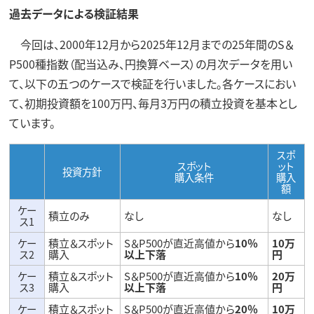
過去データによる検証結果
今回は、2000年12月から2025年12月までの25年間のS＆
P500種指数（配当込み、円換算ベース）の月次データを用い
て、以下の五つのケースで検証を行いました。各ケースにおい
て、初期投資額を100万円、毎月3万円の積立投資を基本とし
ています。
スポ
スポット
ット
投資方針
購入条件
購入
額
ケー
積立のみ
なし
なし
ス1
ケー
積立＆スポット
S＆P500が直近高値から
10％
10万
ス2
購入
以上下落
円
ケー
積立＆スポット
S＆P500が直近高値から
10％
20万
ス3
購入
以上下落
円
ケー
積立＆スポット
S＆P500が直近高値から
20％
10万