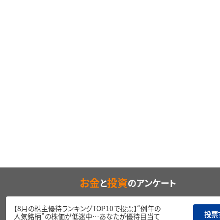
お金
投資
と
のアンケート
【8月の株主優待ランキングTOP10で投票】“例年の
投票
人気銘柄”の株価が低迷中…あなたが優待目当て