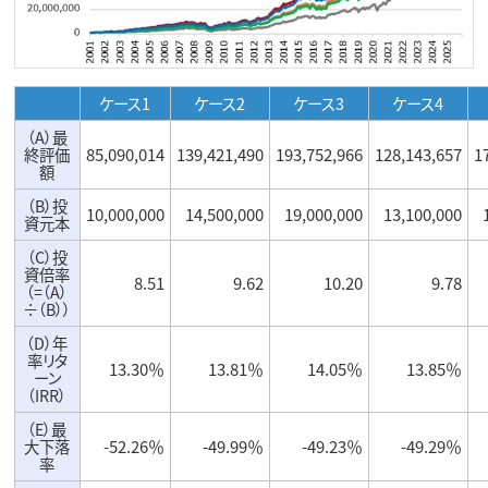
ケース1
ケース2
ケース3
ケース4
（A）最
終評価
85,090,014
139,421,490
193,752,966
128,143,657
1
額
（B）投
10,000,000
14,500,000
19,000,000
13,100,000
資元本
（C）投
資倍率
8.51
9.62
10.20
9.78
（=（A）
÷（B））
（D）年
率リタ
13.30％
13.81％
14.05％
13.85％
ーン
（IRR）
（E）最
大下落
-52.26％
-49.99％
-49.23％
-49.29％
率