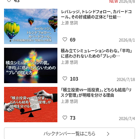
43
NEW
2026/8/8
レバレッジ、トレンドフォロー、カバードコ
ール。その好成績の正体と「仕組…
上源 悠詞
69
2026/8/1
積み立てシミュレーションのわな。「平均」
に惑わされないための「ブレ」の…
上源 悠詞
103
2026/7/18
「積立投資vs一括投資」。どちらも結局「リ
スク管理」が明暗を分ける理由
上源 悠詞
73
2026/7/4
バックナンバー一覧はこちら