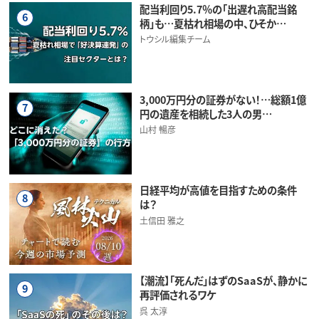
配当利回り5.7％の「出遅れ高配当銘
6
柄」も…夏枯れ相場の中、ひそか…
トウシル編集チーム
3,000万円分の証券がない！…総額1億
7
円の遺産を相続した3人の男…
山村 暢彦
日経平均が高値を目指すための条件
8
は？
土信田 雅之
【潮流】「死んだ」はずのSaaSが、静かに
9
再評価されるワケ
呉 太淳