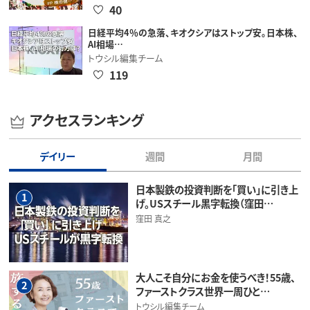
40
日経平均4％の急落、キオクシアはストップ安。日本株、
AI相場…
トウシル編集チーム
119
アクセスランキング
デイリー
週間
月間
日本製鉄の投資判断を「買い」に引き上
1
げ。USスチール黒字転換（窪田…
窪田 真之
大人こそ自分にお金を使うべき！55歳、
2
ファーストクラス世界一周ひと…
トウシル編集チーム