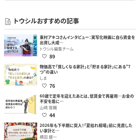
トウシルおすすめの記事
東村アキコさんインタビュー：実写化映画に自ら資金を
出資し大成…
トウシル編集チーム
89
物価高で「貧しくなる家計」と「貯まる家計」にある"7
つ"の違い
しま
76
60歳で定年を迎えたあとは、低賃金で再雇用…お金の
不安を盾に…
山崎 俊輔
44
2026年も下半期に突入！「夏枯れ相場」前に見直した
い家計と…
横田 健一