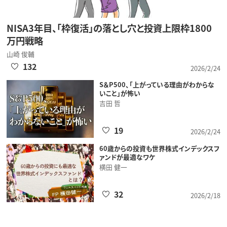
NISA3年目、「枠復活」の落とし穴と投資上限枠1800
万円戦略
山崎 俊輔
132
2026/2/24
S＆P500、「上がっている理由がわからな
いこと」が怖い
吉田 哲
19
2026/2/24
60歳からの投資も世界株式インデックスフ
ァンドが最適なワケ
横田 健一
32
2026/2/18