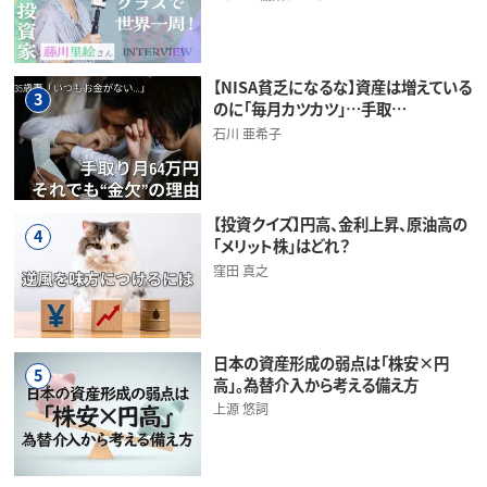
【NISA貧乏になるな】資産は増えている
3
のに「毎月カツカツ」…手取…
石川 亜希子
【投資クイズ】円高、金利上昇、原油高の
4
「メリット株」はどれ？
窪田 真之
日本の資産形成の弱点は「株安×円
5
高」。為替介入から考える備え方
上源 悠詞