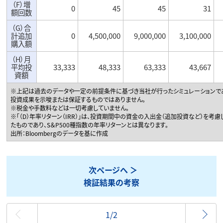
（F）増
0
45
45
31
額回数
（G）合
計追加
0
4,500,000
9,000,000
3,100,000
購入額
（H）月
平均投
33,333
48,333
63,333
43,667
資額
※上記は過去のデータや一定の前提条件に基づき当社が行ったシミュレーションで
投資成果を示唆または保証するものではありません。
※税金や手数料などは一切考慮していません。
※「（D）年率リターン（IRR）」は、投資期間中の資金の入出金（追加投資など）を考
たものであり、S＆P500種指数の年率リターンとは異なります。
出所：Bloombergのデータを基に作成
次ページへ
検証結果の考察
最初
1/2