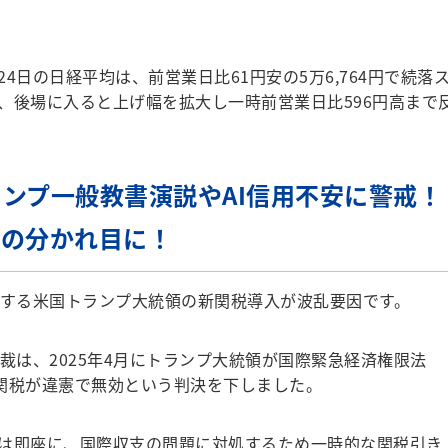
日の日経平均は、前営業日比61円安の5万6,764円で続落
、後場に入ると上げ幅を拡大し一時前営業日比596円高まで
ンプ一般教書演説やAI信用不安に警戒！
命の分かれ目に！
する米国トランプ大統領の新関税導入が波乱要因です。
裁は、2025年4月にトランプ大統領が国際緊急経済権限法
互関税が違憲で無効という判決を下しました。
は即座に、国際収支の問題に対処するため一時的な関税引き