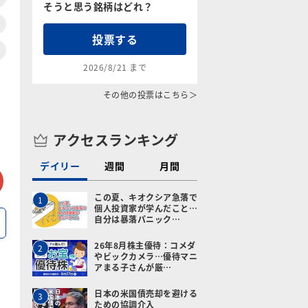
そうと思う銘柄はどれ？
投票する
2026/8/21 まで
その他の投票はこちら＞
アクセスランキング
デイリー
週間
月間
tter
メールで送る
この夏、キオクシア急落で
1
個人投資家が学んだこと…
自分は暴落パニック…
26年8月株主優待：コメダ
2
やビックカメラ…優待マニ
アまる子さんが厳…
日本の米国債売却を避ける
3
ための協調介入