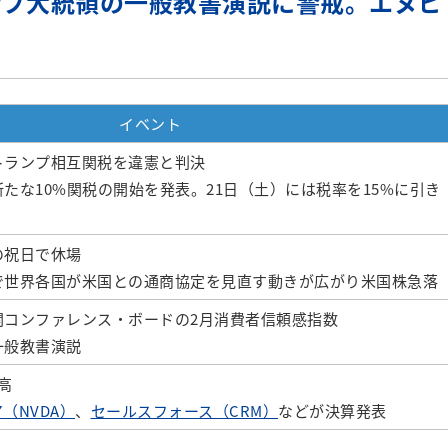
ンプ大統領の一般教書演説に警戒。エヌビ
イベント
トランプ相互関税を違憲と判決
たな10%関税の開始を発表。21日（土）には税率を15%に引き
の祝日で休場
で世界各国が米国との通商協定を見直す動きが広がり米国株急落
関コンファレンス・ボードの2月消費者信頼感指数
一般教書演説
高
（NVDA）
、
セールスフォース（CRM）
などが決算発表