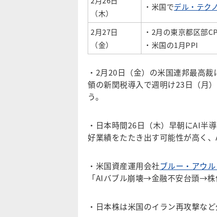
2月26日
・米国で
デル・テクノ
（木）
2月27日
・2月の東京都区部CP
（金）
・米国の1月PPI
・2月20日（金）の米国連邦最高
領の新関税導入で週明け23日（月
う。
・日本時間26日（木）早朝にAI半
好業績をたたき出す可能性が高く、
・米国資産運用会社
ブルー・アウル
「AIバブル崩壊→金融不安台頭→
・日本株は米国のイラン再攻撃など