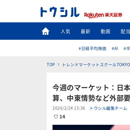
トップ
人気
最新
動画
配
#日経平均株価
#AI
#
TOP
トレンドマーケットスクールTOKYO
今週のマーケット：日
算、中東情勢など外部
2026/2/24 15:36
トウシル編集チーム
14