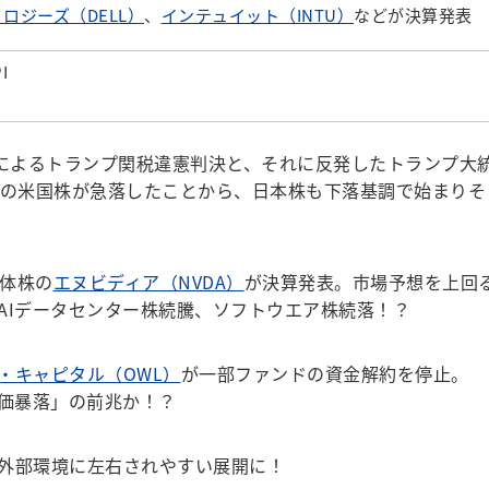
ロジーズ（DELL）
、
インテュイット（INTU）
などが決算発表
I
裁によるトランプ関税違憲判決と、それに反発したトランプ大
）の米国株が急落したことから、日本株も下落基調で始まりそ
導体株の
エヌビディア（NVDA）
が決算発表。市場予想を上回
AIデータセンター株続騰、ソフトウエア株続落！？
・キャピタル（OWL）
が一部ファンドの資金解約を停止。
株価暴落」の前兆か！？
外部環境に左右されやすい展開に！