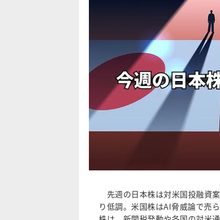
先週の日本株は対米国投融資案
り低調。米国株はAI脅威論で売
株は、新関税発動や各国の対米