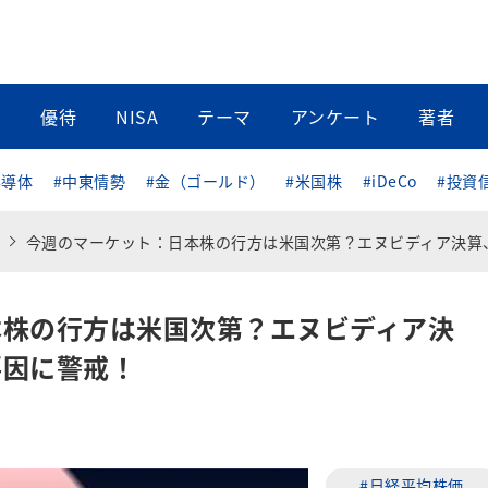
当
優待
NISA
テーマ
アンケート
著者
半導体
#中東情勢
#金（ゴールド）
#米国株
#iDeCo
#投資
今週のマーケット：日本株の行方は米国次第？エヌビディア決算、中東情勢など外部要因に警戒
本株の行方は米国次第？エヌビディア決
要因に警戒！
#日経平均株価