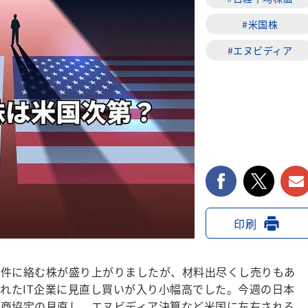
#米国株
#エヌビディア
facebook
twi
印刷
件に絡む株が盛り上がりましたが、材料出尽くし売りもあ
られたIT企業に見直し買いが入り小幅高でした。今週の日本
通商協定の見直し、エヌビディア決算など米国に左右される