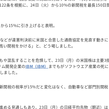
22条を根拠に、24日（火）から10%の新関税を最長150日
%から15%に引き上げると表明。
などが違憲判決前に米国と合意した通商協定を見直す動きに
高い関税をかける」と、どう喝しました。
や混乱することを危惧して、23日（月）の米国株は主要3
テム開発企業の
IBM（IBM）
までもがソフトウエア産業の死に
落しました。
新関税の税率が15%だと変化はなく、自動車など部門別関税
める見通しもあり、23日（月）の日経平均先物（期近）は