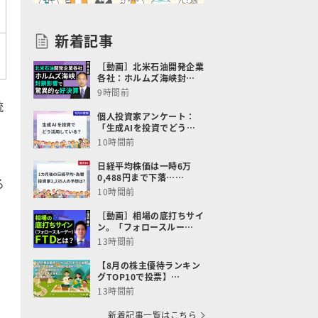
新着記事
［動画］北米石油開発企業
各社：ホルムズ海峡封…
9時間前
統
個人投資家アンケート：
「生成AIを投資でどう…
10時間前
日経平均株価は一時6万
0,488円まで下落……
る
10時間前
［動画］相場の底打ちサイ
ン。「フォロースルー…
13時間前
【8月の株主優待ランキン
グTOP10で投票】…
13時間前
新着記事一覧はこちら