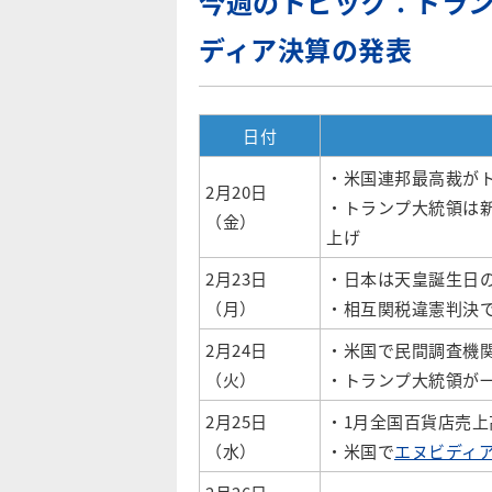
今週のトピック：トラ
ディア決算の発表
日付
・米国連邦最高裁が
2月20日
・トランプ大統領は新
（金）
上げ
2月23日
・日本は天皇誕生日
（月）
・相互関税違憲判決
2月24日
・米国で民間調査機
（火）
・トランプ大統領が
2月25日
・1月全国百貨店売上
（水）
・米国で
エヌビディア