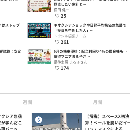
見直したい家計と…
横田 健一
25
アはストップ
キオクシアショックや日経平均株価の急落で
「投資を中断した人」…
トウシル編集チーム
261
響試算：安定
9月の株主優待：配当利回り4%の優良株も…
優待マニアまる子さ…
優待主婦 まる子さん
174
週間
月間
オクシア急落
【解説】スペースX初決
6
家が学んだこ
算！ベールを脱いだイ
暴落パニッ
ロン・マスクによる