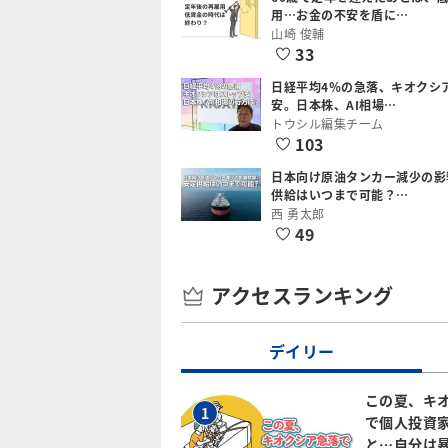
用…お金の不安を盾に…
山崎 俊輔
33
日経平均4％の急落、キオクシ
安。日本株、AI相場…
トウシル編集チーム
103
日本向け原油タンカー減少の影
供給はいつまで可能？…
西 勇太郎
49
アクセスランキング
デイリー
この夏、キ
1
で個人投資
と…自分は