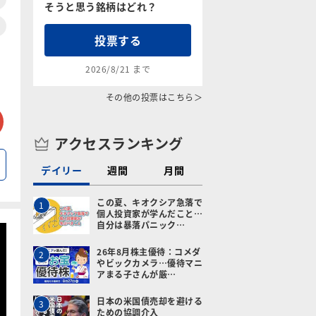
そうと思う銘柄はどれ？
投票する
2026/8/21 まで
その他の投票はこちら＞
tter
メールで送る
アクセスランキング
デイリー
週間
月間
この夏、キオクシア急落で
1
個人投資家が学んだこと…
自分は暴落パニック…
26年8月株主優待：コメダ
2
やビックカメラ…優待マニ
アまる子さんが厳…
日本の米国債売却を避ける
3
ための協調介入