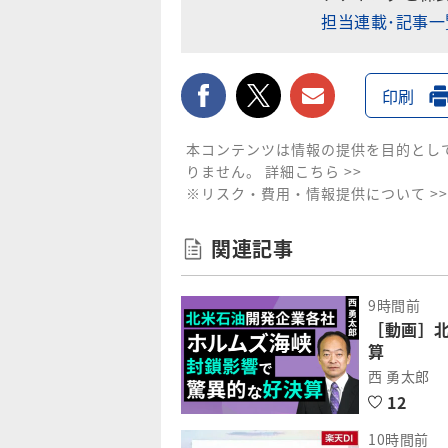
担当連載･記事
facebook
twitter
メールで送
印刷
本コンテンツは情報の提供を目的とし
りません。
詳細こちら >>
※リスク・費用・情報提供について >>
関連記事
9時間前
［動画］
算
西 勇太郎
12
10時間前