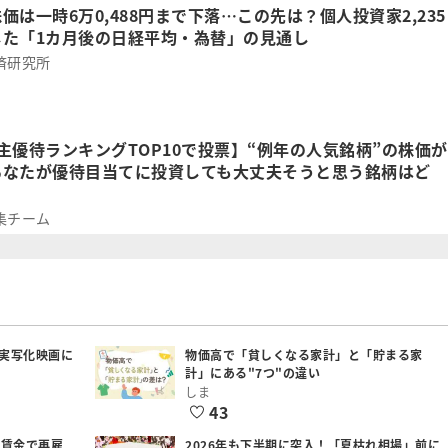
価は一時6万0,488円まで下落…この先は？個人投資家2,235
した「1カ月後の日経平均・為替」の見通し
済研究所
主優待ランキングTOP10で投票】“例年の人気銘柄”の株価が
あなたが優待目当てに投資しても大丈夫そうと思う銘柄はど
集チーム
実写化映画に
物価高で「貧しくなる家計」と「貯まる家
計」にある"7つ"の違い
しま
43
低賃金で再雇
2026年も下半期に突入！「夏枯れ相場」前に