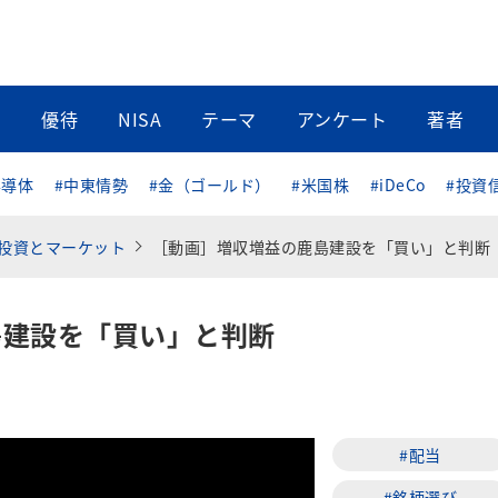
当
優待
NISA
テーマ
アンケート
著者
半導体
#中東情勢
#金（ゴールド）
#米国株
#iDeCo
#投資
投資とマーケット
［動画］増収増益の鹿島建設を「買い」と判断
島建設を「買い」と判断
#配当
#銘柄選び