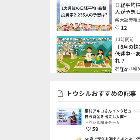
日経平均株
人が予想
楽天証券経
12
13時間前
【8月の株
低迷中…
れ？
トウシル編
14
トウシルおすすめの記事
東村アキコさんインタビュー：
自ら資金を出資し大成…
トウシル編集チーム
59
60歳で定年を迎えたあとは、