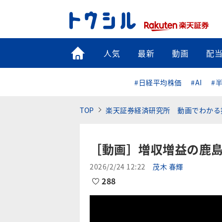
トップ
人気
最新
動画
配
#日経平均株価
#AI
#
TOP
楽天証券経済研究所 動画でわかる
［動画］増収増益の鹿
2026/2/24 12:22
茂木 春輝
288