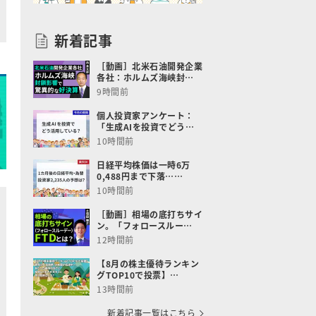
新着記事
［動画］北米石油開発企業
各社：ホルムズ海峡封…
9時間前
個人投資家アンケート：
「生成AIを投資でどう…
10時間前
日経平均株価は一時6万
0,488円まで下落……
10時間前
［動画］相場の底打ちサイ
ン。「フォロースルー…
12時間前
【8月の株主優待ランキン
グTOP10で投票】…
13時間前
新着記事一覧はこちら