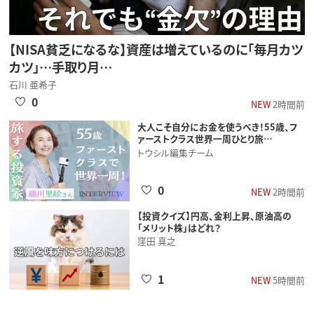
【NISA貧乏になるな】資産は増えているのに「毎月カツ
カツ」…手取り月…
石川 亜希子
0
NEW
2時間前
大人こそ自分にお金を使うべき！55歳、フ
ァーストクラス世界一周ひとり旅…
トウシル編集チーム
0
NEW
2時間前
【投資クイズ】円高、金利上昇、原油高の
「メリット株」はどれ？
窪田 真之
1
NEW
5時間前