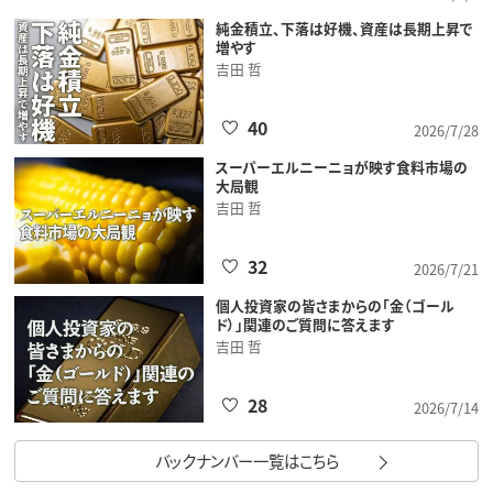
純金積立、下落は好機、資産は長期上昇で
増やす
吉田 哲
40
2026/7/28
スーパーエルニーニョが映す食料市場の
大局観
吉田 哲
32
2026/7/21
個人投資家の皆さまからの「金（ゴール
ド）」関連のご質問に答えます
吉田 哲
28
2026/7/14
バックナンバー一覧はこちら