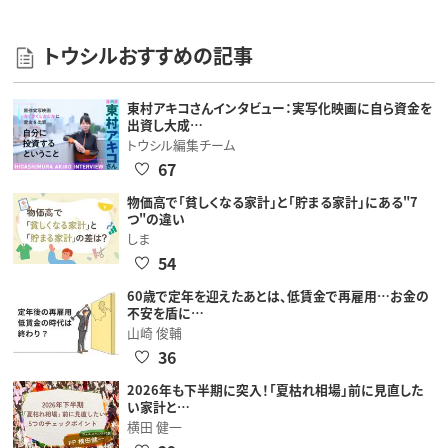
トウシルおすすめの記事
東村アキコさんインタビュー：実写化映画に自ら資金を
出資し大成…
トウシル編集チーム
67
物価高で「貧しくなる家計」と「貯まる家計」にある"7
つ"の違い
しま
54
60歳で定年を迎えたあとは、低賃金で再雇用…お金の
不安を盾に…
山崎 俊輔
36
2026年も下半期に突入！「夏枯れ相場」前に見直した
い家計と…
横田 健一