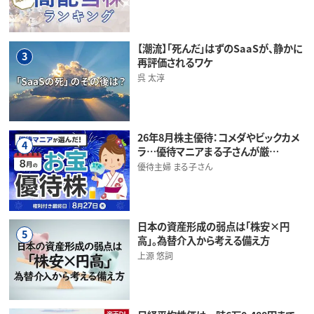
【潮流】「死んだ」はずのSaaSが、静かに
3
再評価されるワケ
呉 太淳
26年8月株主優待：コメダやビックカメ
4
ラ…優待マニアまる子さんが厳…
優待主婦 まる子さん
日本の資産形成の弱点は「株安×円
5
高」。為替介入から考える備え方
上源 悠詞