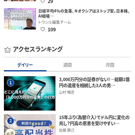
29
日経平均4％の急落、キオクシアはストップ安。日本株、
AI相場…
トウシル編集チーム
109
アクセスランキング
デイリー
週間
月間
3,000万円分の証券がない！…総額1億
1
円の遺産を相続した3人の男…
山村 暢彦
15年ぶり〈為替介入〉でドル円に変化の
2
兆し？円高の恩恵を受けやすい…
佐藤 勝己