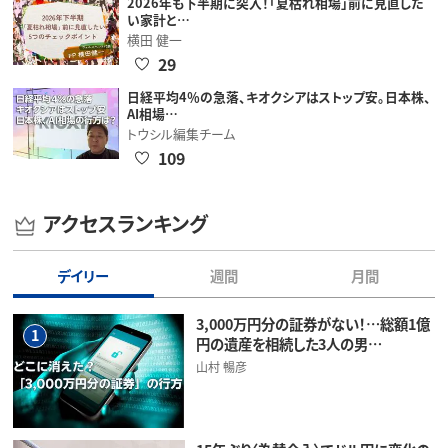
2026年も下半期に突入！「夏枯れ相場」前に見直した
い家計と…
横田 健一
29
日経平均4％の急落、キオクシアはストップ安。日本株、
AI相場…
トウシル編集チーム
109
アクセスランキング
デイリー
週間
月間
3,000万円分の証券がない！…総額1億
1
円の遺産を相続した3人の男…
山村 暢彦