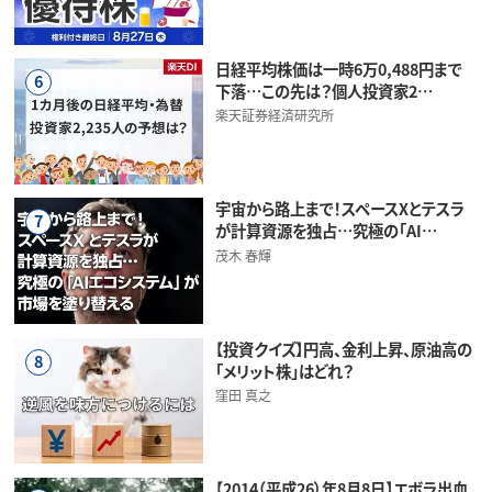
日経平均株価は一時6万0,488円まで
6
下落…この先は？個人投資家2…
楽天証券経済研究所
宇宙から路上まで！スペースXとテスラ
7
が計算資源を独占…究極の「AI…
茂木 春輝
【投資クイズ】円高、金利上昇、原油高の
8
「メリット株」はどれ？
窪田 真之
【2014（平成26）年8月8日】エボラ出血