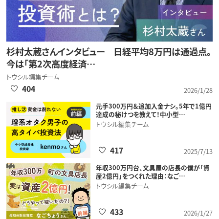
杉村太蔵さんインタビュー 日経平均8万円は通過点。
今は「第2次高度経済…
トウシル編集チーム
404
2026/1/28
元手300万円＆追加入金ナシ。5年で1億円
達成の秘けつを教えて！中小型…
トウシル編集チーム
417
2025/7/13
年収300万円台、文具屋の店長の僕が「資
産2億円」をつくれた理由：なご…
トウシル編集チーム
433
2026/1/27