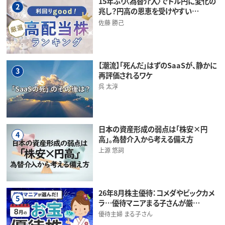
15年ぶり〈為替介入〉でドル円に変化の
2
兆し？円高の恩恵を受けやすい…
佐藤 勝己
【潮流】「死んだ」はずのSaaSが、静かに
3
再評価されるワケ
呉 太淳
日本の資産形成の弱点は「株安×円
4
高」。為替介入から考える備え方
上源 悠詞
26年8月株主優待：コメダやビックカメ
5
ラ…優待マニアまる子さんが厳…
優待主婦 まる子さん