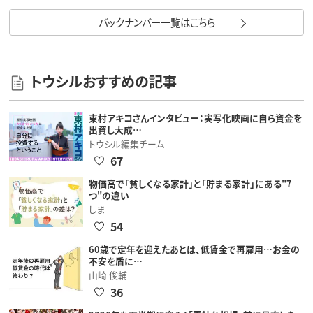
バックナンバー一覧はこちら
トウシルおすすめの記事
東村アキコさんインタビュー：実写化映画に自ら資金を
出資し大成…
トウシル編集チーム
67
物価高で「貧しくなる家計」と「貯まる家計」にある"7
つ"の違い
しま
54
60歳で定年を迎えたあとは、低賃金で再雇用…お金の
不安を盾に…
山崎 俊輔
36