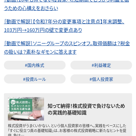
うための心構えをおさらい
［動画で解説］【令和7年分の変更事項と注意点】年末調整、
103万円→160万円の壁で変更点あり
［動画で解説］ソニーグループのスピンオフ。取得価額は？税金
の扱いは？素朴なギモンに答えます
#国内株式
#利益確定
#投資ルール
#個人投資家
知って納得！株式投資で負けないため
の実践的基礎知識
株式投資がうまくいかない、という個人投資家の皆様へ。実践をベースにした
「すぐに役立つ真の基礎知識」は、お客様の株式投資戦略に新たなヒントを提
供。負け…