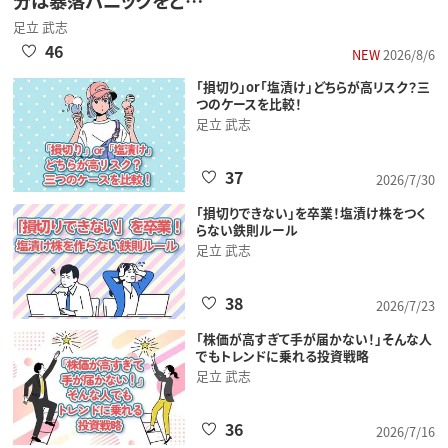
分は暴落パニックをど…
足立 武志
46
NEW
2026/8/6
「損切り」or「塩漬け」どちらが高リスク？三
つのケースを比較！
足立 武志
37
2026/7/30
「損切りできない」を卒業！塩漬け株をつく
らない鉄則ルール
足立 武志
38
2026/7/23
「株価が高すぎて手が届かない！」そんな人
でもトレンドに乗れる投資戦略
足立 武志
36
2026/7/16