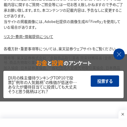
載内容に関するご質問・ご照会等には一切お答え致しかねますので予めご了
承お願い致します。また、本コンテンツの記載内容は、予告なしに変更するこ
とがあります。
当サイトの掲載画像には、Adobe社提供の画像生成AI「Firefly」を使用して
いる場合があります。
リスク・費用・情報提供について
各種方針・重要事項等については、楽天証券ウェブサイトをご覧ください。
商号等：楽天証券株式会社／金融商品取引業者 関東財務局長（金商）第195
お金
投資
と
のアンケート
号、商品先物取引業者
加入協会：日本証券業協会、一般社団法人金融先物取引業協会、日本商品
先物取引協会、一般社団法人第二種金融商品取引業協会、一般社団法人資
産運用業協会
【8月の株主優待ランキングTOP10で投
投票する
票】“例年の人気銘柄”の株価が低迷中…
Copyright©
あなたが優待目当てに投資しても大丈夫
1999-2026 Rakuten Securities, Inc. All
そうと思う銘柄はどれ？
Rights Reserved.