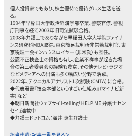
個人投資家でもあり、株主優待で優待グルメ生活を送
る。
1994年早稲田大学政治経済学部卒業、警察官僚、警視
庁刑事を経て2003年旧司法試験合格。
2008年弁護士でありながら早稲田大学大学院ファイナ
ンス研究科MBA取得。東京簡易裁判所非常勤裁判官、東
京税理士会インハウスロイヤー（非常勤）も歴任。
公認不正検査士の資格も有し、企業不祥事が起きた場
合の第三者委員会の経験も豊富、その他テレビ・ラジオ
などメディアへの出演も多く幅広い分野で活躍。
2022年、テクニカルアナリスト１次試験（CMTA）に合格。
◆代表著書
『捜査本部というすごい仕組み』
（マイナビ新
書）など
◆朝日新聞社ウェブサイトtelling
「HELP ME 弁護士セン
セイ」
連載中
◆弁護士ドットコム：
澤井 康生弁護士
担当連載･記事一覧を見る＞