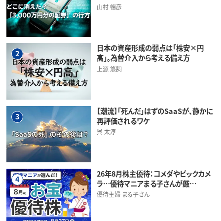
山村 暢彦
日本の資産形成の弱点は「株安×円
2
高」。為替介入から考える備え方
上源 悠詞
【潮流】「死んだ」はずのSaaSが、静かに
3
再評価されるワケ
呉 太淳
26年8月株主優待：コメダやビックカメ
4
ラ…優待マニアまる子さんが厳…
優待主婦 まる子さん