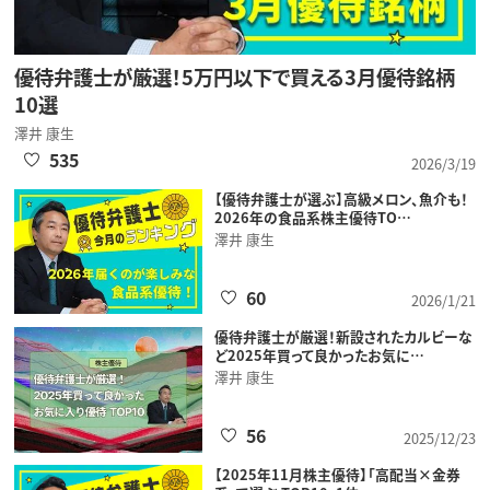
優待弁護士が厳選！5万円以下で買える3月優待銘柄
10選
澤井 康生
535
2026/3/19
【優待弁護士が選ぶ】高級メロン、魚介も！
2026年の食品系株主優待TO…
澤井 康生
60
2026/1/21
優待弁護士が厳選！新設されたカルビーな
ど2025年買って良かったお気に…
澤井 康生
56
2025/12/23
【2025年11月株主優待】「高配当×金券