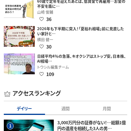
60歳で定年を迎えたあとは、低賃金で再雇用…お金の
不安を盾に…
山崎 俊輔
36
2026年も下半期に突入！「夏枯れ相場」前に見直した
い家計と…
横田 健一
30
日経平均4％の急落、キオクシアはストップ安。日本株、
AI相場…
トウシル編集チーム
109
アクセスランキング
デイリー
週間
月間
3,000万円分の証券がない！…総額1億
1
円の遺産を相続した3人の男…