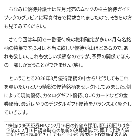
ちなみに優待弁護士は先月発売のムックの株主優待ガイド
ブックのグラビアに写真付きで掲載されましたので、そちらの方
も見てみてください。
さて今回は年間で一番優待株の権利確定が多い3月有名銘
柄の特集です。3月は本当に欲しい優待が山ほどあるので、あ
れも欲しい、これも欲しい状態なのですが、予算の関係でほん
の一部しか買うことができません（笑）。
ということで2026年3月優待銘柄の中から「どうしてもこれ
を買いたい」という精鋭の優待銘柄をセレクトしてみました。例
によって現物優待、カタログギフト優待、QUOカードなどの金
券優待、最近はやりのデジタルギフト優待をバランスよく紹介し
ていきます。
*株価は楽天証券HPより2月16日の終値を採用。配当利回りは各
企業の、2月16日調査時点の最新の決算短信より算出（小数点第
三位以下は四捨五入）しておりますが、
市況により変動するため、