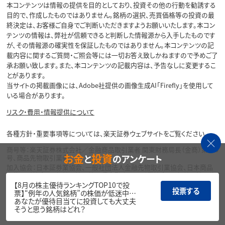
本コンテンツは情報の提供を目的としており、投資その他の行動を勧誘する
目的で、作成したものではありません。銘柄の選択、売買価格等の投資の最
終決定は、お客様ご自身でご判断いただきますようお願いいたします。本コン
テンツの情報は、弊社が信頼できると判断した情報源から入手したものです
が、その情報源の確実性を保証したものではありません。本コンテンツの記
載内容に関するご質問・ご照会等には一切お答え致しかねますので予めご了
承お願い致します。また、本コンテンツの記載内容は、予告なしに変更するこ
とがあります。
当サイトの掲載画像には、Adobe社提供の画像生成AI「Firefly」を使用して
いる場合があります。
リスク・費用・情報提供について
各種方針・重要事項等については、楽天証券ウェブサイトをご覧ください。
商号等：楽天証券株式会社／金融商品取引業者 関東財務局長（金商）第195
お金
投資
と
のアンケート
号、商品先物取引業者
加入協会：日本証券業協会、一般社団法人金融先物取引業協会、日本商品
先物取引協会、一般社団法人第二種金融商品取引業協会、一般社団法人資
産運用業協会
【8月の株主優待ランキングTOP10で投
投票する
票】“例年の人気銘柄”の株価が低迷中…
Copyright©
あなたが優待目当てに投資しても大丈夫
1999-2026 Rakuten Securities, Inc. All
そうと思う銘柄はどれ？
Rights Reserved.