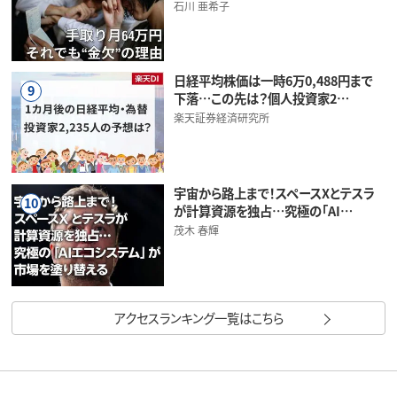
石川 亜希子
日経平均株価は一時6万0,488円まで
9
下落…この先は？個人投資家2…
楽天証券経済研究所
宇宙から路上まで！スペースXとテスラ
10
が計算資源を独占…究極の「AI…
茂木 春輝
アクセスランキング一覧はこちら