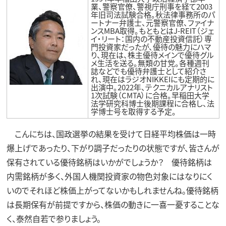
業、警察官僚、警視庁刑事を経て2003
年旧司法試験合格。秋法律事務所のパ
ートナー弁護士、元警察官僚、ファイナ
ンスMBA取得。もともとはJ-REIT（ジェ
イ・リート：国内の不動産投資信託）専
門投資家だったが、優待の魅力にハマ
り、現在は、株主優待メインで優待グル
メ生活を送る。無類の甘党。各種週刊
誌などでも優待弁護士として紹介さ
れ、現在はラジオNIKKEIにも定期的に
出演中。2022年、テクニカルアナリスト
1次試験（CMTA）に合格。早稲田大学
法学研究科博士後期課程に合格し、法
学博士号を取得する予定。
こんにちは、国政選挙の結果を受けて日経平均株価は一時
爆上げであったり、下がり調子だったりの状態ですが、皆さんが
保有されている優待銘柄はいかがでしょうか？ 優待銘柄は
内需銘柄が多く、外国人機関投資家の物色対象にはなりにく
いのでそれほど株価上がってないかもしれませんね。優待銘柄
は長期保有が前提ですから、株価の動きに一喜一憂することな
く、泰然自若で参りましょう。