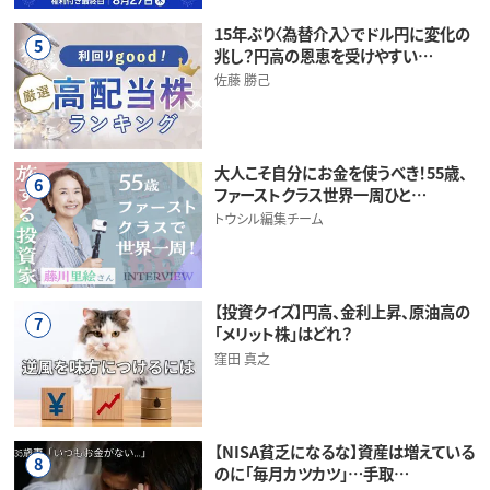
15年ぶり〈為替介入〉でドル円に変化の
5
兆し？円高の恩恵を受けやすい…
佐藤 勝己
大人こそ自分にお金を使うべき！55歳、
6
ファーストクラス世界一周ひと…
トウシル編集チーム
【投資クイズ】円高、金利上昇、原油高の
7
「メリット株」はどれ？
窪田 真之
【NISA貧乏になるな】資産は増えている
8
のに「毎月カツカツ」…手取…