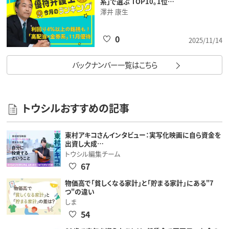
系」で選ぶ TOP10。1位…
澤井 康生
0
2025/11/14
バックナンバー一覧はこちら
トウシルおすすめの記事
東村アキコさんインタビュー：実写化映画に自ら資金を
出資し大成…
トウシル編集チーム
67
物価高で「貧しくなる家計」と「貯まる家計」にある"7
つ"の違い
しま
54