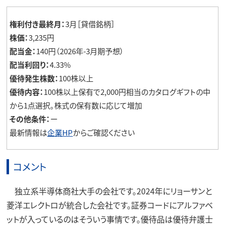
権利付き最終月：
3月［貸借銘柄］
株価：
3,235円
配当金：
140円（2026年-3月期予想）
配当利回り：
4.33%
優待発生株数：
100株以上
優待内容：
100株以上保有で2,000円相当のカタログギフトの中
から1点選択。株式の保有数に応じて増加
その他条件：
ー
最新情報は
企業HP
からご確認ください
コメント
独立系半導体商社大手の会社です。2024年にリョーサンと
菱洋エレクトロが統合した会社です。証券コードにアルファベ
ットが入っているのはそういう事情です。優待品は優待弁護士