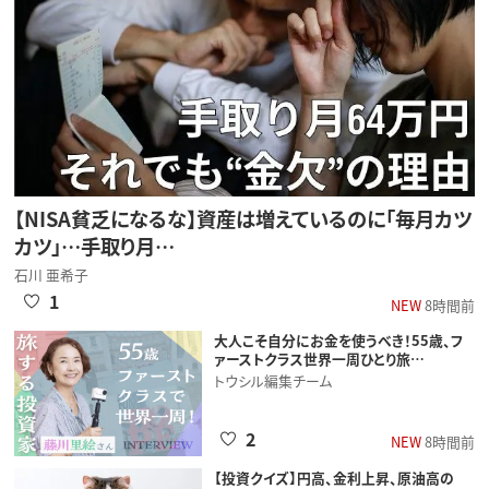
【NISA貧乏になるな】資産は増えているのに「毎月カツ
カツ」…手取り月…
石川 亜希子
1
NEW
8時間前
大人こそ自分にお金を使うべき！55歳、フ
ァーストクラス世界一周ひとり旅…
トウシル編集チーム
2
NEW
8時間前
【投資クイズ】円高、金利上昇、原油高の