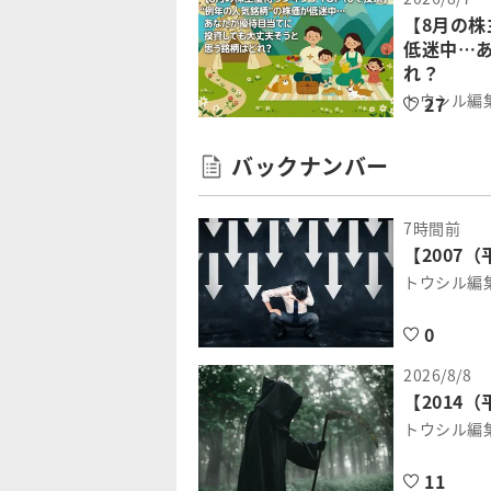
【8月の株
低迷中…
れ？
トウシル編
27
バックナンバー
7時間前
【2007
トウシル編
0
2026/8/8
【2014
トウシル編
11