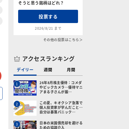
そうと思う銘柄はどれ？
投票する
2026/8/21 まで
その他の投票はこちら＞
アクセスランキング
デイリー
週間
月間
tter
メールで送る
26年8月株主優待：コメダ
1
やビックカメラ…優待マニ
アまる子さんが厳…
この夏、キオクシア急落で
2
個人投資家が学んだこと…
自分は暴落パニック…
日本の米国債売却を避ける
3
ための協調介入