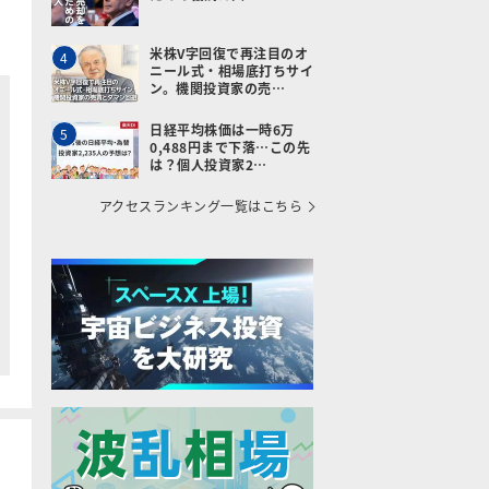
米株V字回復で再注目のオ
4
ニール式・相場底打ちサイ
ン。機関投資家の売…
日経平均株価は一時6万
5
0,488円まで下落…この先
は？個人投資家2…
アクセスランキング一覧はこちら