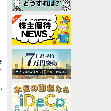
」
ま
合
で
い