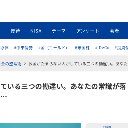
当
優待
NISA
テーマ
アンケート
著者
半導体
#中東情勢
#金（ゴールド）
#米国株
#iDeCo
#投資
お金の整理術
お金がたまらない人がしている三つの勘違い。あなたの常識が落とし穴となっているか
している三つの勘違い。あなたの常識が落
も…
#家計