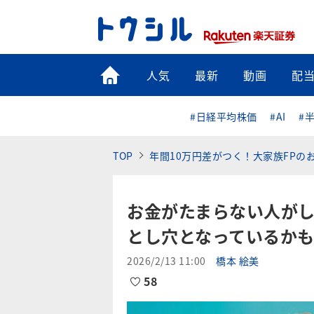
トップ
人気
最新
動画
配
#日経平均株価
#AI
#
TOP
年間10万円差がつく！大家族FPの
お金がたまらない人が
とし穴となっているか
2026/2/13 11:00
橋本 絵美
58