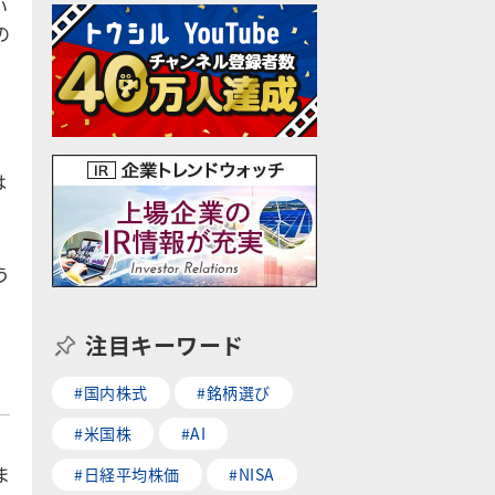
い
の
は
う
注目キーワード
#国内株式
#銘柄選び
#米国株
#AI
ま
#日経平均株価
#NISA