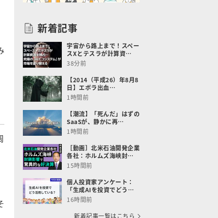
、
新着記事
宇宙から路上まで！スペー
み
スXとテスラが計算資…
38分前
【2014（平成26）年8月8
日】エボラ出血…
1時間前
【潮流】「死んだ」はずの
SaaSが、静かに再…
1時間前
周
［動画］北米石油開発企業
各社：ホルムズ海峡封…
、
15時間前
個人投資家アンケート：
「生成AIを投資でどう…
16時間前
そ
新着記事一覧はこちら