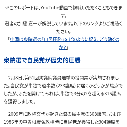
※このレポートは、YouTube動画で視聴いただくこともできま
す。
著者の加藤 嘉一が解説しています。以下のリンクよりご視聴く
ださい。
「
中国は衆院選の「自民圧勝」をどのように捉え、どう動くの
か？
」
衆院選で自民党が歴史的圧勝
2月8日、第51回衆議院議員選挙の投開票が実施されまし
た。自民党が単独で過半数（233議席）に届くかどうかが焦点で
したが、ふたを開けてみれば、単独で3分の2を超える316議席
を獲得しました。
2009年に政権交代が起きた際の民主党の308議席、および
1986年の中曽根康弘政権時に自民党が獲得した304議席を