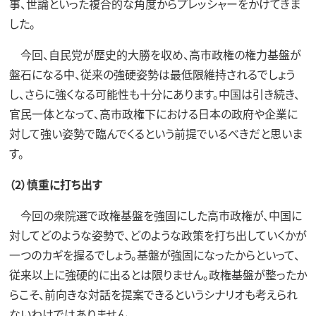
事、世論といった複合的な角度からプレッシャーをかけてきま
した。
今回、自民党が歴史的大勝を収め、高市政権の権力基盤が
盤石になる中、従来の強硬姿勢は最低限維持されるでしょう
し、さらに強くなる可能性も十分にあります。中国は引き続き、
官民一体となって、高市政権下における日本の政府や企業に
対して強い姿勢で臨んでくるという前提でいるべきだと思いま
す。
（2）慎重に打ち出す
今回の衆院選で政権基盤を強固にした高市政権が、中国に
対してどのような姿勢で、どのような政策を打ち出していくかが
一つのカギを握るでしょう。基盤が強固になったからといって、
従来以上に強硬的に出るとは限りません。政権基盤が整ったか
らこそ、前向きな対話を提案できるというシナリオも考えられ
ないわけではありません。