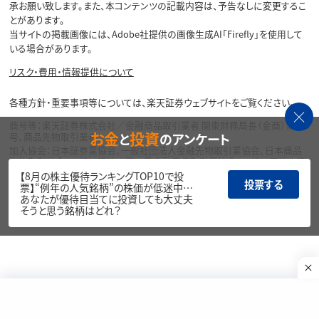
承お願い致します。また、本コンテンツの記載内容は、予告なしに変更するこ
とがあります。
当サイトの掲載画像には、Adobe社提供の画像生成AI「Firefly」を使用して
いる場合があります。
リスク・費用・情報提供について
各種方針・重要事項等については、楽天証券ウェブサイトをご覧ください。
商号等：楽天証券株式会社／金融商品取引業者 関東財務局長（金商）第195
お金
投資
と
のアンケート
号、商品先物取引業者
加入協会：日本証券業協会、一般社団法人金融先物取引業協会、日本商品
先物取引協会、一般社団法人第二種金融商品取引業協会、一般社団法人資
産運用業協会
【8月の株主優待ランキングTOP10で投
投票する
票】“例年の人気銘柄”の株価が低迷中…
Copyright©
あなたが優待目当てに投資しても大丈夫
1999-2026 Rakuten Securities, Inc. All
そうと思う銘柄はどれ？
Rights Reserved.