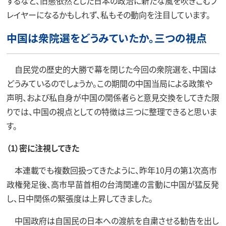
するなど、旧態依然とした日本の政治に新たな風を吹きこむプ
レイヤーになるかもしれず、私もその動向を注目しています。
中国は衆院選をどうみていたか。三つの視点
自民党の歴史的大勝で幕を閉じた今回の衆院選を、中国は
どうみているのでしょうか。この期間の中国当局による政策や
声明、および私自身が中国の関係者らと意見交換をしてきた限
りでは、中国の視点としての特徴は三つに整理できると思いま
す。
（1）密に注視してきた
本連載でも複数回扱ってきたように、昨年10月の第1次高市
政権発足後、高市早苗首相の台湾関連の言動に中国が猛反発
し、日中関係の緊張度は上昇してきました。
中国政府は自国民の日本への渡航を自粛させる勧告を出し