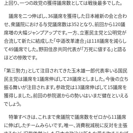
上回り、一つの政党の獲得議席数としては戦後最多でした。
議席を二つ伸ばし、36議席を獲得した日本維新の会と合わ
せ、衆議院における与党議席数は352となり、前回から120議
席増の大幅ジャンプアップです。一方、立憲民主党と公明党が
合流して新たに結成した「中道改革連合」は118議席を減らし
て49議席でした。野田佳彦共同代表が「万死に値する」と語る
ほどの惨敗です。
「第三勢力」として注目されてきた玉木雄一郎代表率いる国民
民主党は議席を1議席伸ばして28議席としました。今後の立ち
振る舞いが注目されます。参政党は13議席伸ばして15議席を
獲得しました。前回の参院選からの勢いはいまだ健在といえる
でしょう。
特筆すべきは、これまで衆議院で議席数をゼロから11議席
に伸ばしたチームみらいです。唯一、消費税減税に反対を主張