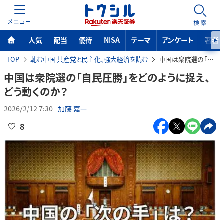
MENU
検索
人気
配当
優待
NISA
テーマ
アンケート
著者
TOP
軋む中国 共産党と民主化、強大経済を読む
中国は衆院選の「自民圧勝」をどのように捉え、どう動くのか？
中国は衆院選の「自民圧勝」をどのように捉え、
どう動くのか？
2026/2/12 7:30
加藤 嘉一
8