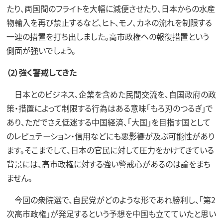
たり、両国間のフライトを大幅に減便させたり、日本からの水産
物輸入を再び禁止するなど、ヒト、モノ、カネの流れを制限する
一連の措置を打ち出しました。高市政権への報復措置という
側面が強いでしょう。
（2）強く警戒してきた
日本とのビジネス、企業を含めた民間交流を、自国政府の政
策・措置によって制限する行為はある意味「もろ刃のつるぎ」で
あり、ただでさえ低迷する中国経済、「大国」を目指す国として
のレピュテーション・信用などにも悪影響が及ぶ可能性があり
ます。そこまでして、日本の官民に対して圧力をかけてきている
背景には、高市政権に対する強い警戒心があるのは論をまち
ません。
今回の衆院選で、自民党がどのような形であれ勝利し、「第2
次高市政権」が発足するという予想を中国も立てていたと思い