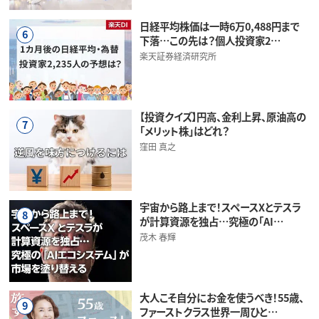
日経平均株価は一時6万0,488円まで
6
下落…この先は？個人投資家2…
楽天証券経済研究所
【投資クイズ】円高、金利上昇、原油高の
7
「メリット株」はどれ？
窪田 真之
宇宙から路上まで！スペースXとテスラ
8
が計算資源を独占…究極の「AI…
茂木 春輝
大人こそ自分にお金を使うべき！55歳、
9
ファーストクラス世界一周ひと…