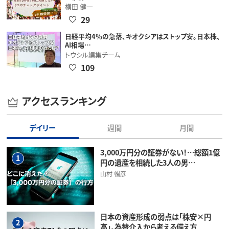
横田 健一
29
日経平均4％の急落、キオクシアはストップ安。日本株、
AI相場…
トウシル編集チーム
109
アクセスランキング
デイリー
週間
月間
3,000万円分の証券がない！…総額1億
1
円の遺産を相続した3人の男…
山村 暢彦
日本の資産形成の弱点は「株安×円
2
高」。為替介入から考える備え方