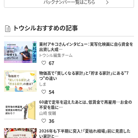
バックナンバー一覧はこちら
トウシルおすすめの記事
東村アキコさんインタビュー：実写化映画に自ら資金を
出資し大成…
トウシル編集チーム
67
物価高で「貧しくなる家計」と「貯まる家計」にある"7
つ"の違い
しま
54
60歳で定年を迎えたあとは、低賃金で再雇用…お金の
不安を盾に…
山崎 俊輔
36
2026年も下半期に突入！「夏枯れ相場」前に見直した
い家計と…