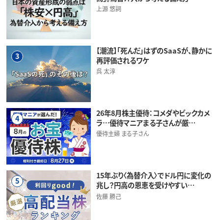
上源 悠詞
【潮流】「死んだ」はずのSaaSが、静かに
3
再評価されるワケ
呉 太淳
26年8月株主優待：コメダやビックカメ
4
ラ…優待マニアまる子さんが厳…
優待主婦 まる子さん
15年ぶり〈為替介入〉でドル円に変化の
5
兆し？円高の恩恵を受けやすい…
佐藤 勝己