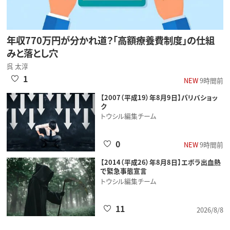
年収770万円が分かれ道？「高額療養費制度」の仕組
みと落とし穴
呉 太淳
1
NEW
9時間前
【2007（平成19）年8月9日】パリバショッ
ク
トウシル編集チーム
0
NEW
9時間前
【2014（平成26）年8月8日】エボラ出血熱
で緊急事態宣言
トウシル編集チーム
11
2026/8/8