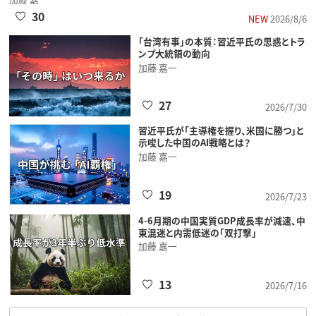
30
NEW
2026/8/6
「台湾有事」の本質：習近平氏の思惑とトラ
ンプ大統領の動向
加藤 嘉一
27
2026/7/30
習近平氏が「主導権を握り、米国に勝つ」と
示唆した中国のAI戦略とは？
加藤 嘉一
19
2026/7/23
4-6月期の中国実質GDP成長率が減速、中
東混迷と内需低迷の「双打撃」
加藤 嘉一
13
2026/7/16