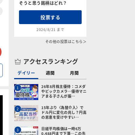
そうと思う銘柄はどれ？
投票する
2026/8/21 まで
その他の投票はこちら＞
tter
メールで送る
アクセスランキング
デイリー
週間
月間
26年8月株主優待：コメダ
1
やビックカメラ…優待マニ
アまる子さんが厳…
15年ぶり〈為替介入〉で
2
ドル円に変化の兆し？円高
の恩恵を受けやすい…
日経平均株価は一時6万
3
0,488円まで下落…この先