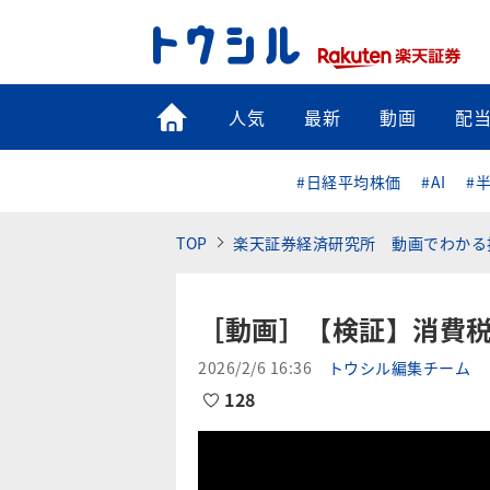
トップ
人気
最新
動画
配
#日経平均株価
#AI
#
TOP
楽天証券経済研究所 動画でわかる
［動画］【検証】消費
2026/2/6 16:36
トウシル編集チーム
128