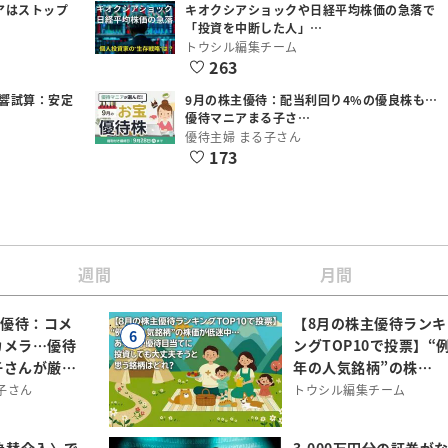
アはストップ
キオクシアショックや日経平均株価の急落で
「投資を中断した人」…
トウシル編集チーム
263
響試算：安定
9月の株主優待：配当利回り4%の優良株も…
優待マニアまる子さ…
優待主婦 まる子さん
173
週間
月間
主優待：コメ
【8月の株主優待ランキ
6
カメラ…優待
ングTOP10で投票】“
子さんが厳…
年の人気銘柄”の株…
子さん
トウシル編集チーム