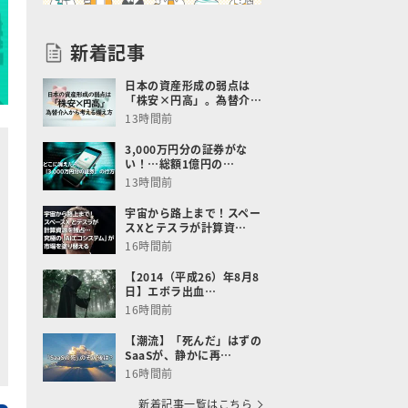
新着記事
日本の資産形成の弱点は
「株安×円高」。為替介…
13時間前
3,000万円分の証券がな
い！…総額1億円の…
13時間前
宇宙から路上まで！スペー
スXとテスラが計算資…
16時間前
【2014（平成26）年8月8
日】エボラ出血…
16時間前
【潮流】「死んだ」はずの
SaaSが、静かに再…
16時間前
新着記事一覧はこちら