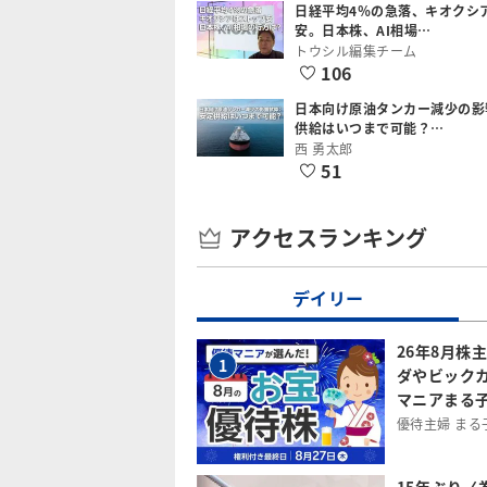
日経平均4％の急落、キオクシ
安。日本株、AI相場…
トウシル編集チーム
106
日本向け原油タンカー減少の影
供給はいつまで可能？…
西 勇太郎
51
アクセスランキング
デイリー
26年8月株
1
ダやビック
マニアまる
優待主婦 まる