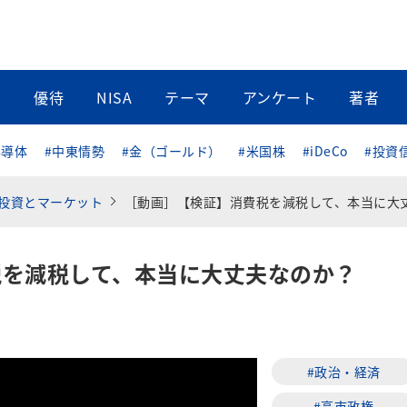
当
優待
NISA
テーマ
アンケート
著者
半導体
#中東情勢
#金（ゴールド）
#米国株
#iDeCo
#投資
投資とマーケット
［動画］【検証】消費税を減税して、本当に大丈夫なのか
税を減税して、本当に大丈夫なのか？
#政治・経済
#高市政権