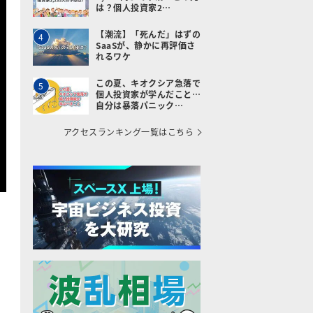
は？個人投資家2…
【潮流】「死んだ」はずの
4
SaaSが、静かに再評価さ
れるワケ
この夏、キオクシア急落で
5
個人投資家が学んだこと…
自分は暴落パニック…
アクセスランキング一覧はこちら