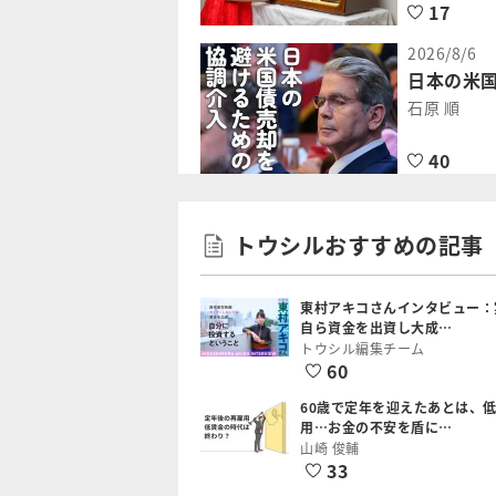
17
2026/8/6
日本の米
石原 順
40
トウシルおすすめの記事
東村アキコさんインタビュー：
自ら資金を出資し大成…
トウシル編集チーム
60
60歳で定年を迎えたあとは、
用…お金の不安を盾に…
山崎 俊輔
33