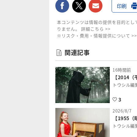
facebook
twitter
メールで送
印刷
本コンテンツは情報の提供を目的とし
りません。
詳細こちら >>
※リスク・費用・情報提供について >>
関連記事
16時間前
【2014
トウシル編
3
2026/8/7
【1955
トウシル編