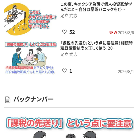
この夏、キオクシア急落で個人投資家が学
んだこと…自分は暴落パニックをど…
足立 武志
52
NEW
2026/8/6
「課税の先送り」という点に要注意！相続時
精算課税制度を正しく使う。20…
足立 武志
1
2026/8/1
バックナンバー