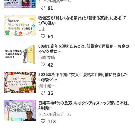
トウシル編集チーム
81
物価高で「貧しくなる家計」と「貯まる家計」にある"7
つ"の違い
しま
64
60歳で定年を迎えたあとは、低賃金で再雇用…お金の
不安を盾に…
山崎 俊輔
42
2026年も下半期に突入！「夏枯れ相場」前に見直した
い家計と…
横田 健一
36
日経平均4％の急落、キオクシアはストップ安。日本株、
AI相場…
トウシル編集チーム
113