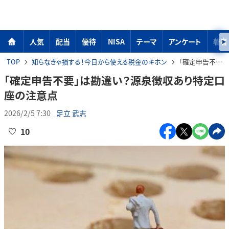
人気
配当
優待
NISA
テーマ
アンケート
著者
TOP
知らなきゃ損する！今日から使える税金のキホン
「確定申告不要」は勘違い？源泉徴収あり特定口座の注意点
「確定申告不要」は勘違い？源泉徴収あり特定口
座の注意点
2026/2/5 7:30
足立 武志
10