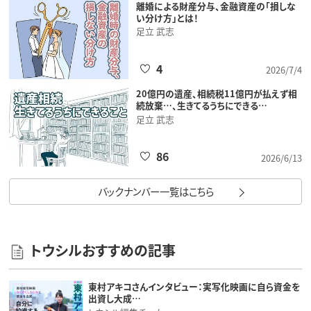
離婚による財産分与、金融資産の「損しな
い分け方」とは！
足立 武志
4
2026/7/4
20億円の遺産、相続税11億円が払えず相
続放棄…、生きてるうちにできる…
足立 武志
86
2026/6/13
バックナンバー一覧はこちら
トウシルおすすめの記事
東村アキコさんインタビュー：実写化映画に自ら資金を
出資し大成…