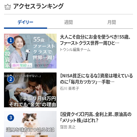
アクセスランキング
デイリー
週間
月間
大人こそ自分にお金を使うべき！55歳、
1
ファーストクラス世界一周ひと…
トウシル編集チーム
【NISA貧乏になるな】資産は増えている
2
のに「毎月カツカツ」…手取…
石川 亜希子
【投資クイズ】円高、金利上昇、原油高の
3
「メリット株」はどれ？
窪田 真之