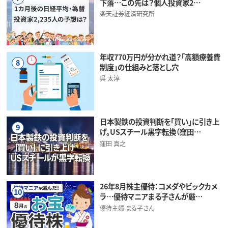
下落…この先は？個人投資家2…
楽天証券経済研究所
年収770万円が分かれ道？「高額療養費
8
制度」の仕組みと落とし穴
呉 太淳
日本製鉄の投資判断を「買い」に引き上
9
げ。USスチール黒字転換（窪田…
窪田 真之
26年8月株主優待：コメダやビックカメ
10
ラ…優待マニアまる子さんが厳…
優待主婦 まる子さん