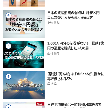
日本の資産形成の弱点は「株安×円
4
高」。為替介入から考える備え方
上源 悠詞
3,000万円分の証券がない！…総額1億
5
円の遺産を相続した3人の男…
山村 暢彦
【潮流】「死んだ」はずのSaaSが、静かに
6
再評価されるワケ
呉 太淳
日経平均株価は一時6万0,488円まで
7