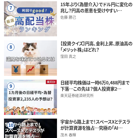
15年ぶり〈為替介入〉でドル円に変化の
7
兆し？円高の恩恵を受けやすい…
佐藤 勝己
【投資クイズ】円高、金利上昇、原油高の
8
「メリット株」はどれ？
窪田 真之
日経平均株価は一時6万0,488円まで
9
下落…この先は？個人投資家2…
楽天証券経済研究所
宇宙から路上まで！スペースXとテスラ
10
が計算資源を独占…究極の「AI…
茂木 春輝