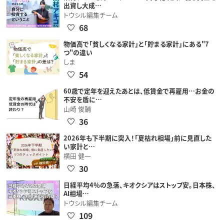
出資し大成…
トウシル編集チーム
68
物価高で「貧しくなる家計」と「貯まる家計」にある"7
つ"の違い
しま
54
60歳で定年を迎えたあとは、低賃金で再雇用…お金の
不安を盾に…
山崎 俊輔
36
2026年も下半期に突入！「夏枯れ相場」前に見直した
い家計と…
横田 健一
30
日経平均4％の急落、キオクシアはストップ安。日本株、
AI相場…
トウシル編集チーム
109