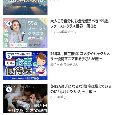
大人こそ自分にお金を使うべき！55歳、
4
ファーストクラス世界一周ひと…
トウシル編集チーム
26年8月株主優待：コメダやビックカメ
5
ラ…優待マニアまる子さんが厳…
優待主婦 まる子さん
【NISA貧乏になるな】資産は増えている
6
のに「毎月カツカツ」…手取…
石川 亜希子