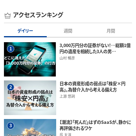
アクセスランキング
デイリー
週間
月間
3,000万円分の証券がない！…総額1億
1
円の遺産を相続した3人の男…
山村 暢彦
日本の資産形成の弱点は「株安×円
2
高」。為替介入から考える備え方
上源 悠詞
【潮流】「死んだ」はずのSaaSが、静かに
3
再評価されるワケ
呉 太淳