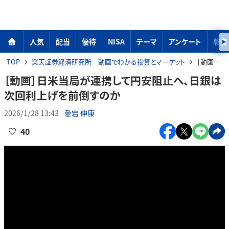
人気
配当
優待
NISA
テーマ
アンケート
著者
TOP
楽天証券経済研究所 動画でわかる投資とマーケット
［動画］日米当局が連携して円安阻止へ、日銀は次回利上げを前倒すのか
［動画］日米当局が連携して円安阻止へ、日銀は
次回利上げを前倒すのか
2026/1/28 13:43
愛宕 伸康
40