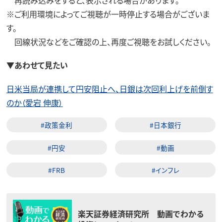
※ご利用環境によってご視聴が一時停止する場合がございま
す。
回線状況などをご確認の上、再度ご視聴をお試しください。
▼あわせて見たい
日米当局が連携して円安阻止へ、日銀は次回利上げを前倒す
のか（愛宕 伸康）
#政策金利
#日本銀行
#円安
#動画
#FRB
#インフレ
楽天証券経済研究所 動画でわかる