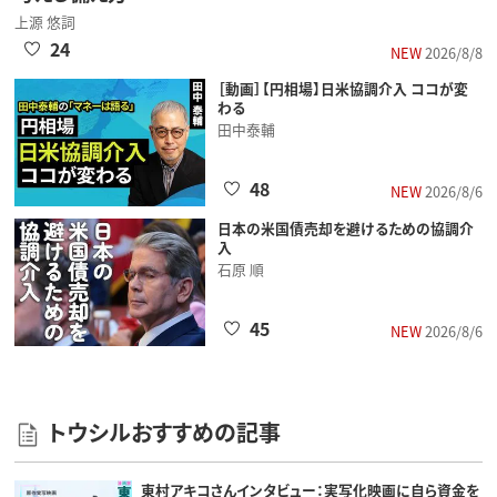
上源 悠詞
24
NEW
2026/8/8
［動画］【円相場】日米協調介入 ココが変
わる
田中泰輔
48
NEW
2026/8/6
日本の米国債売却を避けるための協調介
入
石原 順
45
NEW
2026/8/6
トウシルおすすめの記事
東村アキコさんインタビュー：実写化映画に自ら資金を