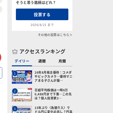
そうと思う銘柄はどれ？
投票する
2026/8/21 まで
その他の投票はこちら＞
アクセスランキング
tter
メールで送る
デイリー
週間
月間
26年8月株主優待：コメダ
1
やビックカメラ…優待マニ
アまる子さんが厳…
日経平均株価は一時6万
2
0,488円まで下落…この先
は？個人投資家2…
15年ぶり〈為替介入〉で
3
ドル円に変化の兆し？円高