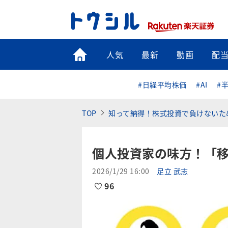
トップ
人気
最新
動画
配
#日経平均株価
#AI
#
TOP
知って納得！株式投資で負けないた
個人投資家の味方！「
2026/1/29 16:00
足立 武志
96