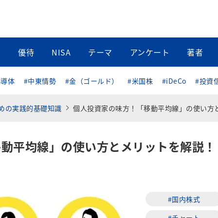
当
優待
NISA
テーマ
アンケート
著者
半導体
#中東情勢
#金（ゴールド）
#米国株
#iDeCo
#投資
めの実践的基礎知識
個人投資家の味方！「移動平均線」の使い方とメリットを解説
移動平均線」の使い方とメリットを解説！
#国内株式
#チャート