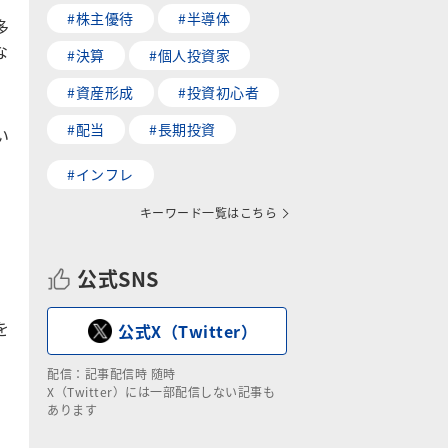
#株主優待
#半導体
多
な
#決算
#個人投資家
#資産形成
#投資初心者
#配当
#長期投資
い
#インフレ
キーワード一覧はこちら
公式SNS
を
公式X（Twitter）
配信：記事配信時 随時
X（Twitter）には一部配信しない記事も
あります