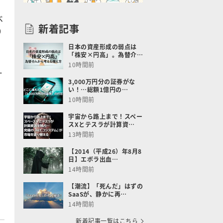
ベ
新着記事
0
日本の資産形成の弱点は
「株安×円高」。為替介…
10時間前
ー
3,000万円分の証券がな
い！…総額1億円の…
10時間前
宇宙から路上まで！スペー
スXとテスラが計算資…
13時間前
【2014（平成26）年8月8
日】エボラ出血…
14時間前
【潮流】「死んだ」はずの
SaaSが、静かに再…
14時間前
新着記事一覧はこちら