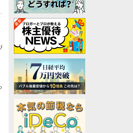
び
字
っ