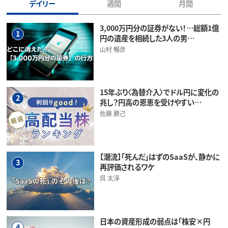
デイリー
週間
月間
3,000万円分の証券がない！…総額1億
1
円の遺産を相続した3人の男…
山村 暢彦
15年ぶり〈為替介入〉でドル円に変化の
2
兆し？円高の恩恵を受けやすい…
佐藤 勝己
【潮流】「死んだ」はずのSaaSが、静かに
3
再評価されるワケ
呉 太淳
日本の資産形成の弱点は「株安×円
4