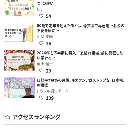
つ"の違い
しま
54
60歳で定年を迎えたあとは、低賃金で再雇用…お金の
不安を盾に…
山崎 俊輔
36
2026年も下半期に突入！「夏枯れ相場」前に見直した
い家計と…
横田 健一
29
日経平均4％の急落、キオクシアはストップ安。日本株、
AI相場…
トウシル編集チーム
109
アクセスランキング