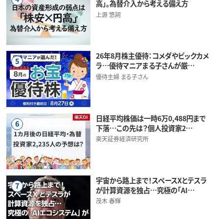
高」。為替介入から考える備え方
上源 悠詞
26年8月株主優待：コメダやビックカメ
5
ラ…優待マニアまる子さんが厳…
優待主婦 まる子さん
日経平均株価は一時6万0,488円まで
6
下落…この先は？個人投資家2…
楽天証券経済研究所
宇宙から路上まで！スペースXとテスラ
7
が計算資源を独占…究極の「AI…
茂木 春輝