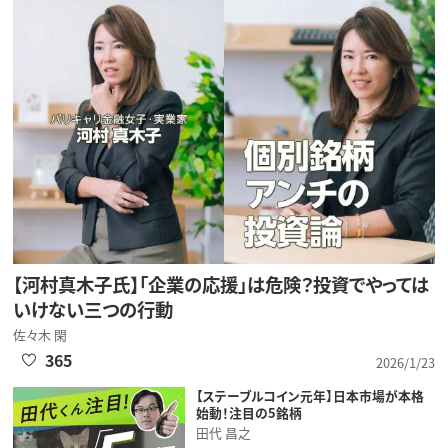
【河村真木子氏】「企業の応援」は危険？投資でやっては
いけない三つの行動
佐々木 閑
365
2026/1/23
【ステーブルコイン元年】日本市場が本格
始動！注目の5銘柄
田代 昌之