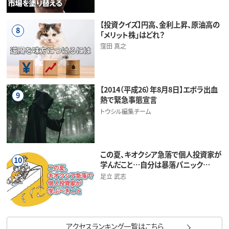
【投資クイズ】円高、金利上昇、原油高の
8
「メリット株」はどれ？
窪田 真之
【2014（平成26）年8月8日】エボラ出血
9
熱で緊急事態宣言
トウシル編集チーム
この夏、キオクシア急落で個人投資家が
10
学んだこと…自分は暴落パニック…
足立 武志
アクセスランキング一覧はこちら