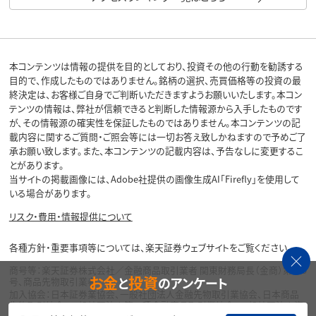
本コンテンツは情報の提供を目的としており、投資その他の行動を勧誘する
目的で、作成したものではありません。銘柄の選択、売買価格等の投資の最
終決定は、お客様ご自身でご判断いただきますようお願いいたします。本コン
テンツの情報は、弊社が信頼できると判断した情報源から入手したものです
が、その情報源の確実性を保証したものではありません。本コンテンツの記
載内容に関するご質問・ご照会等には一切お答え致しかねますので予めご了
承お願い致します。また、本コンテンツの記載内容は、予告なしに変更するこ
とがあります。
当サイトの掲載画像には、Adobe社提供の画像生成AI「Firefly」を使用して
いる場合があります。
リスク・費用・情報提供について
各種方針・重要事項等については、楽天証券ウェブサイトをご覧ください。
商号等：楽天証券株式会社／金融商品取引業者 関東財務局長（金商）第195
お金
投資
と
のアンケート
号、商品先物取引業者
加入協会：日本証券業協会、一般社団法人金融先物取引業協会、日本商品
先物取引協会、一般社団法人第二種金融商品取引業協会、一般社団法人資