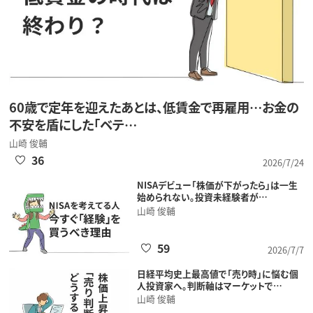
60歳で定年を迎えたあとは、低賃金で再雇用…お金の
不安を盾にした「ベテ…
山崎 俊輔
36
2026/7/24
NISAデビュー「株価が下がったら」は一生
始められない。投資未経験者が…
山崎 俊輔
59
2026/7/7
日経平均史上最高値で「売り時」に悩む個
人投資家へ。判断軸はマーケットで…
山崎 俊輔