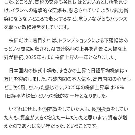
した。ところが、関税の交渉も各国はほどよい落とし所を見つ
け、イランへの電撃的な空爆も、懸念されていたような武力衝
突にならないところで収束するなど、危ういながらもバランス
を取った政権運営をしています。
株価だけに着目すれば、トランプショックによる下落幅はあ
っという間に回収され、AI関連銘柄の上昇を背景に大幅な上
昇が継続、2025年もまた株価上昇の一年となりました。
日本国内の株式市場も、まさかの上昇で日経平均株価は5
万円を突破しました。石破内閣の不人気や、高市内閣の心配も
どこ吹く風、といった感じです。2025年の株価上昇率は26％
（日経平均株価）という記録的な一年となりました。
いずれにせよ、短期売買をしていた人も、長期投資をしてい
た人も、資産が大きく増えた一年だったと思います。資産が増
えたのであれば良い年だった、ということです。