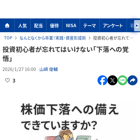
人気
配当
優待
NISA
テーマ
アンケート
著者
TOP
なんとなくから卒業！実践・資産形成術
投資初心者が忘れてはいけない「下落への覚悟」
投資初心者が忘れてはいけない「下落への覚
悟」
2026/1/27 16:00
山崎 俊輔
3