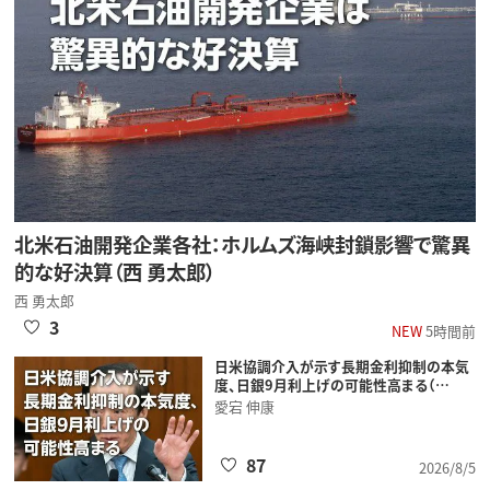
北米石油開発企業各社：ホルムズ海峡封鎖影響で驚異
的な好決算（西 勇太郎）
西 勇太郎
3
NEW
5時間前
日米協調介入が示す長期金利抑制の本気
度、日銀9月利上げの可能性高まる（…
愛宕 伸康
87
2026/8/5