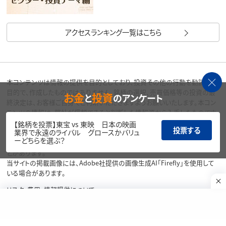
アクセスランキング一覧はこちら
本コンテンツは情報の提供を目的としており、投資その他の行動を勧誘する
目的で、作成したものではありません。銘柄の選択、売買価格等の投資の最
お金
投資
と
のアンケート
終決定は、お客様ご自身でご判断いただきますようお願いいたします。本コン
テンツの情報は、弊社が信頼できると判断した情報源から入手したものです
が、その情報源の確実性を保証したものではありません。本コンテンツの記
【銘柄を投票】東宝 vs 東映 日本の映画
投票する
業界で永遠のライバル グロースかバリュ
載内容に関するご質問・ご照会等には一切お答え致しかねますので予めご了
ーどちらを選ぶ？
承お願い致します。また、本コンテンツの記載内容は、予告なしに変更するこ
とがあります。
当サイトの掲載画像には、Adobe社提供の画像生成AI「Firefly」を使用して
いる場合があります。
リスク・費用・情報提供について
各種方針・重要事項等については、楽天証券ウェブサイトをご覧ください。