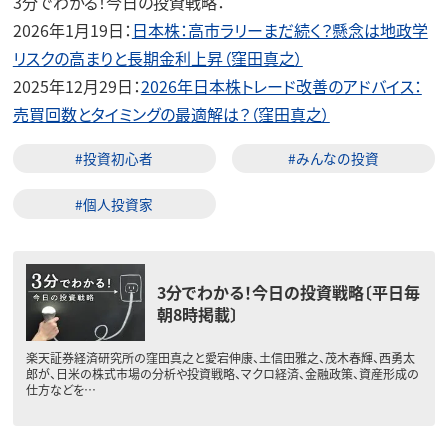
3分でわかる！今日の投資戦略：
2026年1月19日：
日本株：高市ラリーまだ続く？懸念は地政学
リスクの高まりと長期金利上昇（窪田真之）
2025年12月29日：
2026年日本株トレード改善のアドバイス：
売買回数とタイミングの最適解は？（窪田真之）
#投資初心者
#みんなの投資
#個人投資家
3分でわかる！今日の投資戦略〔平日毎
朝8時掲載〕
楽天証券経済研究所の窪田真之と愛宕伸康、土信田雅之、茂木春輝、西勇太
郎が、日米の株式市場の分析や投資戦略、マクロ経済、金融政策、資産形成の
仕方などを…