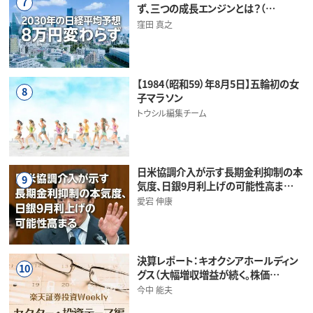
7
ず、三つの成長エンジンとは？（…
窪田 真之
【1984（昭和59）年8月5日】五輪初の女
8
子マラソン
トウシル編集チーム
日米協調介入が示す長期金利抑制の本
9
気度、日銀9月利上げの可能性高ま…
愛宕 伸康
決算レポート：キオクシアホールディン
10
グス（大幅増収増益が続く。株価…
今中 能夫