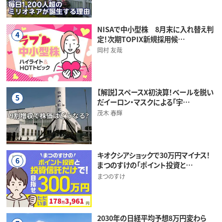
NISAで中小型株 8月末に入れ替え判
4
定！次期TOPIX新規採用候…
岡村 友哉
【解説】スペースX初決算！ベールを脱い
5
だイーロン・マスクによる「宇…
茂木 春輝
キオクシアショックで30万円マイナス！
6
まつのすけの「ポイント投資と…
まつのすけ
2030年の日経平均予想8万円変わら