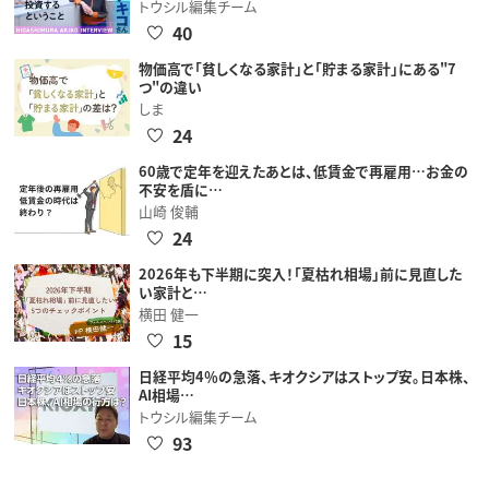
トウシル編集チーム
40
物価高で「貧しくなる家計」と「貯まる家計」にある"7
つ"の違い
しま
24
60歳で定年を迎えたあとは、低賃金で再雇用…お金の
不安を盾に…
山崎 俊輔
24
2026年も下半期に突入！「夏枯れ相場」前に見直した
い家計と…
横田 健一
15
日経平均4％の急落、キオクシアはストップ安。日本株、
AI相場…
トウシル編集チーム
93