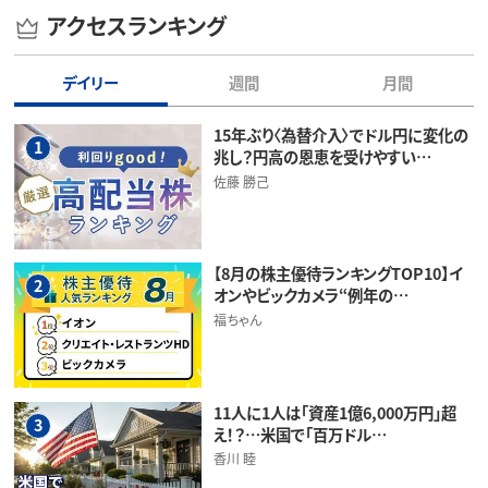
アクセスランキング
デイリー
週間
月間
15年ぶり〈為替介入〉でドル円に変化の
1
兆し？円高の恩恵を受けやすい…
佐藤 勝己
【8月の株主優待ランキングTOP10】イ
2
オンやビックカメラ“例年の…
福ちゃん
11人に1人は「資産1億6,000万円」超
3
え！？…米国で「百万ドル…
香川 睦