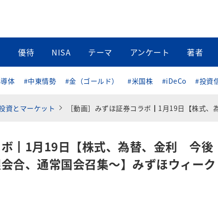
当
優待
NISA
テーマ
アンケート
著者
半導体
#中東情勢
#金（ゴールド）
#米国株
#iDeCo
#投資
投資とマーケット
［動画］みずほ証券コラボ┃1月19日【株式、為替、金利 今後どうなる？～今週は日銀会合、通常国会召集～】みずほウィークリーVIEW 中島三養
ボ┃1月19日【株式、為替、金利 今後
銀会合、通常国会召集～】みずほウィーク