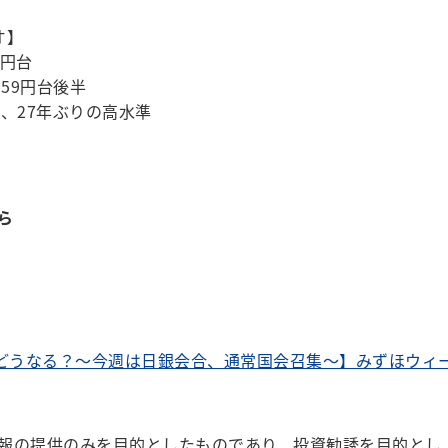
オ】
0円台
159円台後半
%台、27年ぶりの高水準
ら
後どうなる？～今週は日銀会合、通常国会召集～】みずほウィ
報の提供のみを目的としたものであり、投資勧誘を目的とし