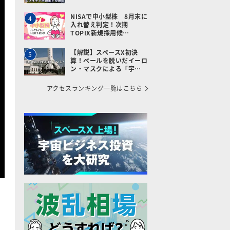
NISAで中小型株 8月末に
4
入れ替え判定！次期
TOPIX新規採用候…
【解説】スペースX初決
5
算！ベールを脱いだイーロ
ン・マスクによる「宇…
アクセスランキング一覧はこちら