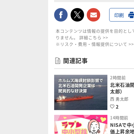
facebook
twitter
メールで送
印刷
本コンテンツは情報の提供を目的とし
りません。
詳細こちら >>
※リスク・費用・情報提供について >>
関連記事
2時間前
北米石油
太郎）
西 勇太郎
2
14時間前
NISAで
価上昇余地