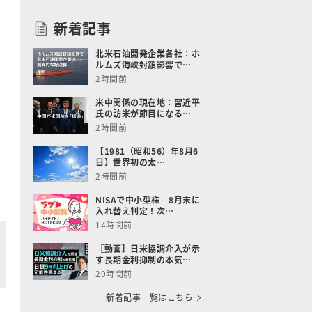
新着記事
北米石油開発企業各社：ホ
ルムズ海峡封鎖影響で…
2時間前
米中関係の現在地：習近平
氏の訪米が節目になる…
2時間前
【1981（昭和56）年8月6
日】世界初の太…
2時間前
NISAで中小型株 8月末に
入れ替え判定！次…
14時間前
［動画］日米協調介入が示
す長期金利抑制の本気…
20時間前
新着記事一覧はこちら