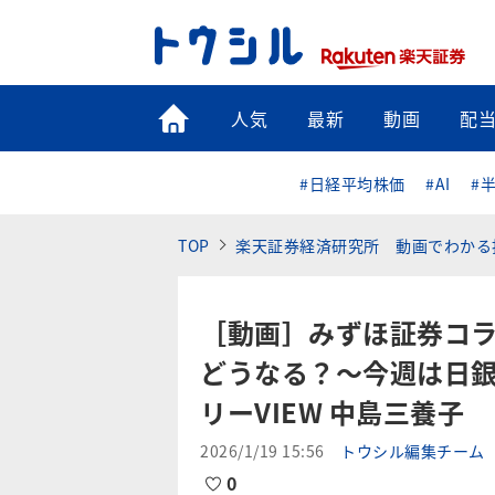
トップ
人気
最新
動画
配
#日経平均株価
#AI
#
TOP
楽天証券経済研究所 動画でわかる
［動画］みずほ証券コラ
どうなる？～今週は日
リーVIEW 中島三養子
2026/1/19 15:56
トウシル編集チーム
0