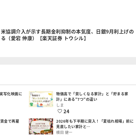
日米協調介入が示す長期金利抑制の本気度、日銀9月利上げの
る（愛宕 伸康）【楽天証券 トウシル】
実写化映画に
物価高で「貧しくなる家計」と「貯まる家
計」にある"7つ"の違い
しま
24
低賃金で再雇
2026年も下半期に突入！「夏枯れ相場」前に
見直したい家計と…
横田 健一