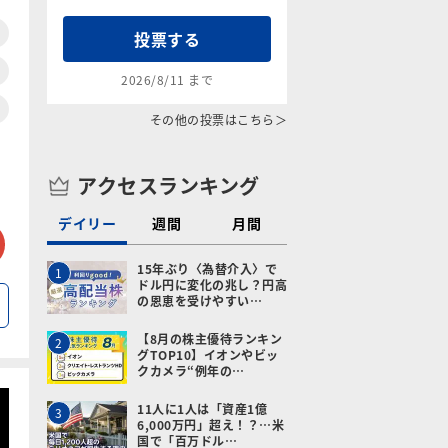
投票する
2026/8/11 まで
その他の投票はこちら＞
アクセスランキング
デイリー
週間
月間
tter
メールで送る
15年ぶり〈為替介入〉で
1
ドル円に変化の兆し？円高
の恩恵を受けやすい…
【8月の株主優待ランキン
2
グTOP10】イオンやビッ
クカメラ“例年の…
11人に1人は「資産1億
3
6,000万円」超え！？…米
国で「百万ドル…