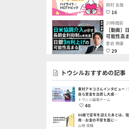
岡村 友哉
16
20時間前
［動画］
可能性高ま
愛宕 伸康
29
トウシルおすすめの記事
東村アキコさんインタビュー：
自ら資金を出資し大成…
トウシル編集チーム
40
60歳で定年を迎えたあとは、
用…お金の不安を盾に…
山崎 俊輔