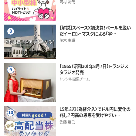
岡村 友哉
【解説】スペースX初決算！ベールを脱い
8
だイーロン・マスクによる「宇…
茂木 春輝
【1955（昭和30）年8月7日】トランジス
9
タラジオ発売
トウシル編集チーム
15年ぶり〈為替介入〉でドル円に変化の
10
兆し？円高の恩恵を受けやすい…
佐藤 勝己