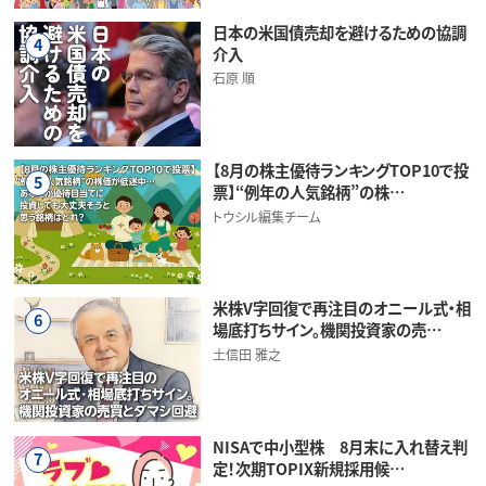
日本の米国債売却を避けるための協調
4
介入
石原 順
【8月の株主優待ランキングTOP10で投
5
票】“例年の人気銘柄”の株…
トウシル編集チーム
米株V字回復で再注目のオニール式・相
6
場底打ちサイン。機関投資家の売…
土信田 雅之
NISAで中小型株 8月末に入れ替え判
7
定！次期TOPIX新規採用候…