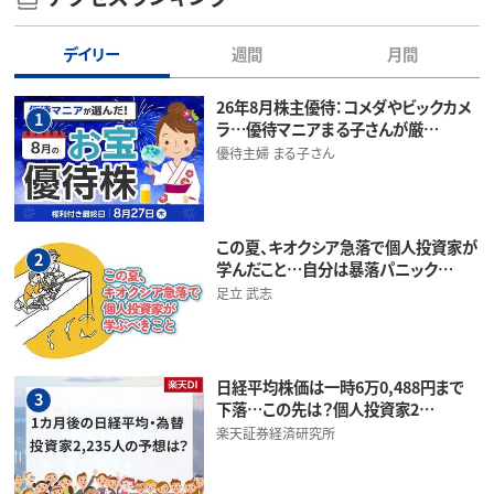
デイリー
週間
月間
26年8月株主優待：コメダやビックカメ
1
ラ…優待マニアまる子さんが厳…
優待主婦 まる子さん
この夏、キオクシア急落で個人投資家が
2
学んだこと…自分は暴落パニック…
足立 武志
日経平均株価は一時6万0,488円まで
3
下落…この先は？個人投資家2…
楽天証券経済研究所