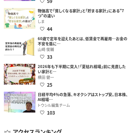
59
物価高で「貧しくなる家計」と「貯まる家計」にある"7
つ"の違い
しま
44
60歳で定年を迎えたあとは、低賃金で再雇用…お金の
不安を盾に…
山崎 俊輔
33
2026年も下半期に突入！「夏枯れ相場」前に見直した
い家計と…
横田 健一
25
日経平均4％の急落、キオクシアはストップ安。日本株、
AI相場…
トウシル編集チーム
103
アクセスランキング