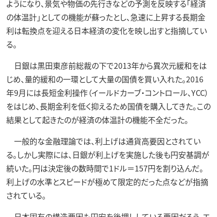
ようになり、景気や物価の先行きなどの予測を反映する「経済
の体温計」としての機能が蘇ったとし、急速に上昇する長期金
利は転換点を迎える日本経済の変化を映し出すと指摘してい
る。
日銀は黒田東彦前総裁の下で2013年から異次元緩和をは
じめ、量的緩和の一環として大量の国債を買い入れた。2016
年9月には長短金利操作（イールドカーブ・コントロール、YCC）
をはじめ、長期金利を低く抑えるため国債を購入してきた。この
結果として起きたのが経済の体温計の機能不全だった。
一般的な金融理論では、利上げは通貨高要因とされてい
る。しかし実際には、日銀が利上げを実施した後も円安基調が
続いた。円は決定後の数時間で1ドル＝157円を割り込んだ。
利上げの水準とスピードが極めて限定的だった点などが指摘
されている。
日本固有の構造要因も円安を後押ししている要因だろう。エ