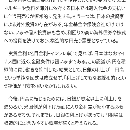
ネルギーや食料を海外に依存する日本では輸入代金の支払い
に伴う円売りが恒常的に発生する。もう一つは、日本の投資家
による対外投資の存在がある。年金基金や保険会社だけでは
ない、いまや個人投資家も含め、利回りの高い海外債券や株式
への投資を続けており、構造的な円売り需要となっている。
実質金利（名目金利−インフレ率）で見れば、日本はなおマイ
ナス圏に近く、金融条件は緩いままである。この認識が、円を積
極的に買う動きを抑制した。結果として、日銀の利上げ＝円高
という単純な図式は成立せず、「利上げしてもなお緩和的」とい
う評価が円安を招いたかもしれない。
今後、円高に転じるためには、日銀が想定以上に利上げを
進めるか、米国側が利下げ局面に入り金利差が縮小する必要
があるだろう。それまでは、日銀の利上げがあっても円相場は
構造的に弱含みやすい環境が続くと考えられる。