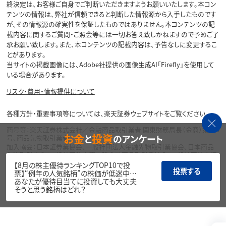
終決定は、お客様ご自身でご判断いただきますようお願いいたします。本コン
テンツの情報は、弊社が信頼できると判断した情報源から入手したものです
が、その情報源の確実性を保証したものではありません。本コンテンツの記
載内容に関するご質問・ご照会等には一切お答え致しかねますので予めご了
承お願い致します。また、本コンテンツの記載内容は、予告なしに変更するこ
とがあります。
当サイトの掲載画像には、Adobe社提供の画像生成AI「Firefly」を使用して
いる場合があります。
リスク・費用・情報提供について
各種方針・重要事項等については、楽天証券ウェブサイトをご覧ください。
商号等：楽天証券株式会社／金融商品取引業者 関東財務局長（金商）第195
お金
投資
と
のアンケート
号、商品先物取引業者
加入協会：日本証券業協会、一般社団法人金融先物取引業協会、日本商品
先物取引協会、一般社団法人第二種金融商品取引業協会、一般社団法人資
産運用業協会
【8月の株主優待ランキングTOP10で投
投票する
票】“例年の人気銘柄”の株価が低迷中…
Copyright©
あなたが優待目当てに投資しても大丈夫
1999-2026 Rakuten Securities, Inc. All
そうと思う銘柄はどれ？
Rights Reserved.