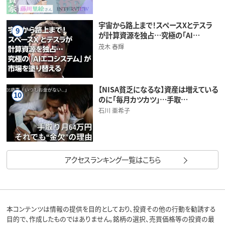
宇宙から路上まで！スペースXとテスラ
9
が計算資源を独占…究極の「AI…
茂木 春輝
【NISA貧乏になるな】資産は増えている
10
のに「毎月カツカツ」…手取…
石川 亜希子
アクセスランキング一覧はこちら
本コンテンツは情報の提供を目的としており、投資その他の行動を勧誘する
目的で、作成したものではありません。銘柄の選択、売買価格等の投資の最