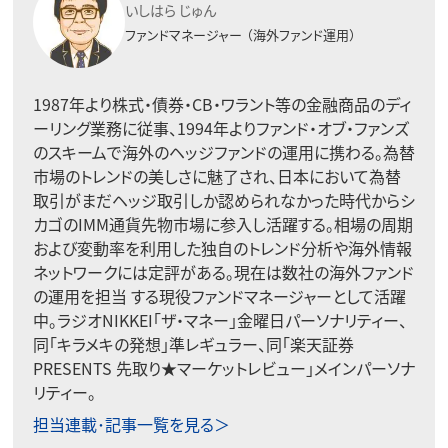
いしはら じゅん
ファンドマネージャー
（海外ファンド運用）
1987年より株式・債券・CB・ワラント等の金融商品のディ
ーリング業務に従事、1994年よりファンド・オブ・ファンズ
のスキームで海外のヘッジファンドの運用に携わる。為替
市場のトレンドの美しさに魅了され、日本において為替
取引がまだヘッジ取引しか認められなかった時代からシ
カゴのIMM通貨先物市場に参入し活躍する。相場の周期
および変動率を利用した独自のトレンド分析や海外情報
ネットワークには定評がある。現在は数社の海外ファンド
の運用を担当 する現役ファンドマネージャーとして活躍
中。ラジオNIKKEI「ザ・マネー」金曜日パーソナリティー、
同「キラメキの発想」準レギュラー、同「楽天証券
PRESENTS 先取り★マーケットレビュー」メインパーソナ
リティー。
担当連載･記事一覧を見る＞