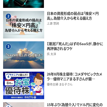
日本の資産形成の弱点は「株安×円
2
高」。為替介入から考える備え方
上源 悠詞
【潮流】「死んだ」はずのSaaSが、静かに
3
再評価されるワケ
呉 太淳
26年8月株主優待：コメダやビックカメ
4
ラ…優待マニアまる子さんが厳…
優待主婦 まる子さん
15年ぶり〈為替介入〉でドル円に変化の