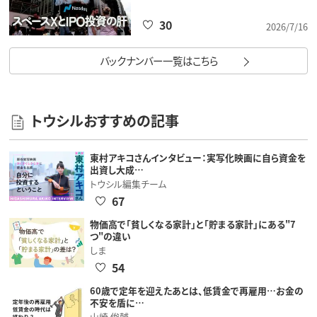
30
2026/7/16
バックナンバー一覧はこちら
トウシルおすすめの記事
東村アキコさんインタビュー：実写化映画に自ら資金を
出資し大成…
トウシル編集チーム
67
物価高で「貧しくなる家計」と「貯まる家計」にある"7
つ"の違い
しま
54
60歳で定年を迎えたあとは、低賃金で再雇用…お金の
不安を盾に…
山崎 俊輔