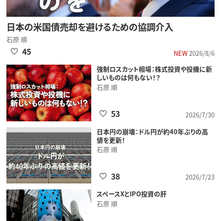
日本の米国債売却を避けるための協調介入
石原 順
45
NEW
2026/8/6
強制ロスカット相場：株式投資や投機に新
しいものは何もない！？
石原 順
53
2026/7/30
日本円の崩壊：ドル円が約40年ぶりの高
値を更新！
石原 順
38
2026/7/23
スペースXとIPO投資の肝
石原 順