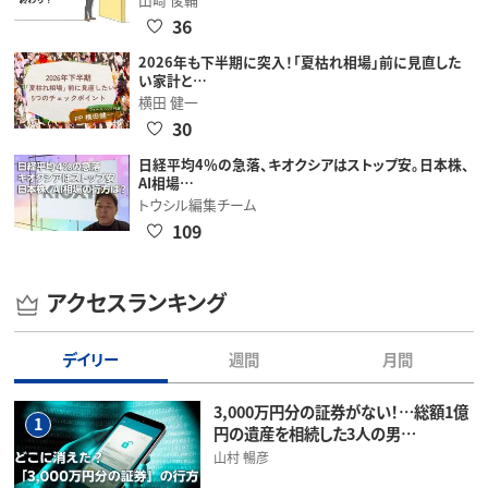
36
2026年も下半期に突入！「夏枯れ相場」前に見直した
い家計と…
横田 健一
30
日経平均4％の急落、キオクシアはストップ安。日本株、
AI相場…
トウシル編集チーム
109
アクセスランキング
デイリー
週間
月間
3,000万円分の証券がない！…総額1億
1
円の遺産を相続した3人の男…
山村 暢彦