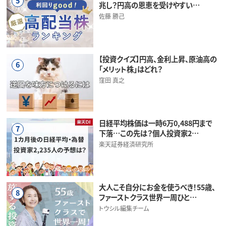
5
兆し？円高の恩恵を受けやすい…
佐藤 勝己
【投資クイズ】円高、金利上昇、原油高の
6
「メリット株」はどれ？
窪田 真之
日経平均株価は一時6万0,488円まで
7
下落…この先は？個人投資家2…
楽天証券経済研究所
大人こそ自分にお金を使うべき！55歳、
8
ファーストクラス世界一周ひと…
トウシル編集チーム