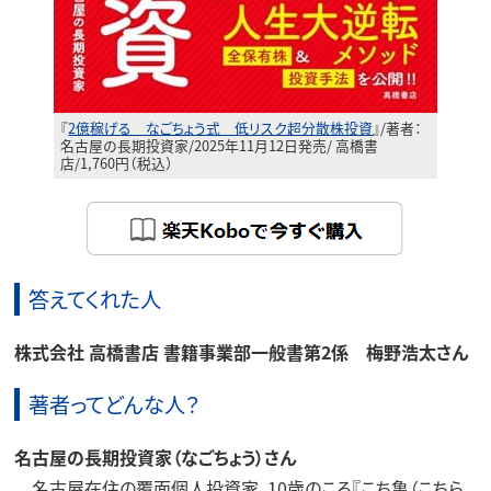
『
2億稼げる なごちょう式 低リスク超分散株投資
』/著者：
名古屋の長期投資家/2025年11月12日発売/ 高橋書
店/1,760円（税込）
答えてくれた人
株式会社 高橋書店 書籍事業部一般書第2係 梅野浩太
さん
著者ってどんな人？
名古屋の長期投資家（なごちょう）​さん
名古屋在住の覆面個人投資家。10歳のころ『こち亀（こちら