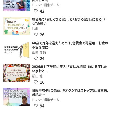
トウシル編集チーム
42
物価高で「貧しくなる家計」と「貯まる家計」にある"7
つ"の違い
しま
26
60歳で定年を迎えたあとは、低賃金で再雇用…お金の
不安を盾に…
山崎 俊輔
24
2026年も下半期に突入！「夏枯れ相場」前に見直した
い家計と…
横田 健一
16
日経平均4％の急落、キオクシアはストップ安。日本株、
AI相場…
トウシル編集チーム
94