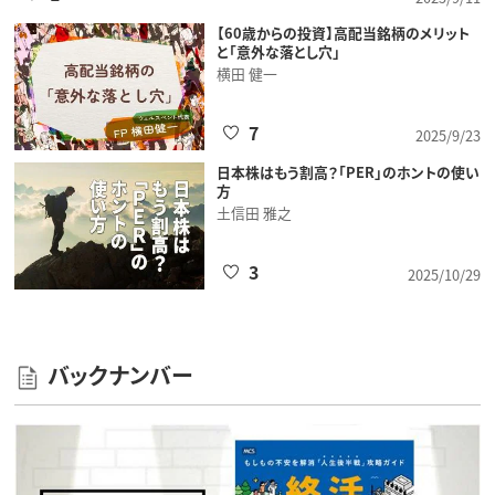
【60歳からの投資】高配当銘柄のメリット
と「意外な落とし穴」
横田 健一
7
2025/9/23
日本株はもう割高？「PER」のホントの使い
方
土信田 雅之
3
2025/10/29
バックナンバー