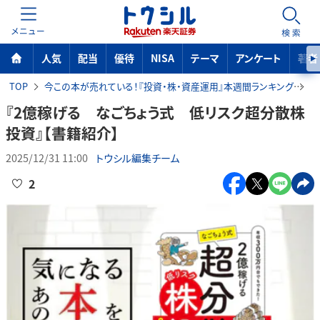
MENU
検索
人気
配当
優待
NISA
テーマ
アンケート
著者
TOP
今この本が売れている！『投資・株・資産運用』本週間ランキング
『
『2億稼げる なごちょう式 低リスク超分散株
投資』【書籍紹介】
2025/12/31 11:00
トウシル編集チーム
2