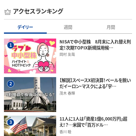
アクセスランキング
デイリー
週間
月間
NISAで中小型株 8月末に入れ替え判
1
定！次期TOPIX新規採用候…
岡村 友哉
【解説】スペースX初決算！ベールを脱い
2
だイーロン・マスクによる「宇…
茂木 春輝
11人に1人は「資産1億6,000万円」超
3
え！？…米国で「百万ドル…
香川 睦