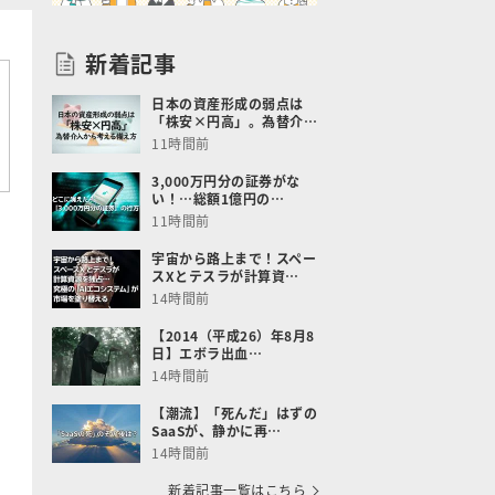
新着記事
日本の資産形成の弱点は
「株安×円高」。為替介…
11時間前
3,000万円分の証券がな
い！…総額1億円の…
11時間前
宇宙から路上まで！スペー
スXとテスラが計算資…
14時間前
【2014（平成26）年8月8
日】エボラ出血…
14時間前
【潮流】「死んだ」はずの
SaaSが、静かに再…
14時間前
新着記事一覧はこちら