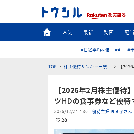
トップ
人気
最新
動画
配
#日経平均株価
#AI
#
TOP
株主優待サンキュー祭！
【2026
【2026年2月株主優待
ツHDの食事券など優待
2025/12/24 7:30
優待主婦 まる子さん
20