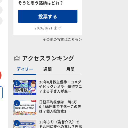
そうと思う銘柄はどれ？
投票する
2026/8/21 まで
その他の投票はこちら＞
アクセスランキング
デイリー
週間
月間
tter
メールで送る
26年8月株主優待：コメダ
1
やビックカメラ…優待マニ
アまる子さんが厳…
日経平均株価は一時6万
2
0,488円まで下落…この先
は？個人投資家2…
15年ぶり〈為替介入〉で
3
ドル円に変化の兆し？円高