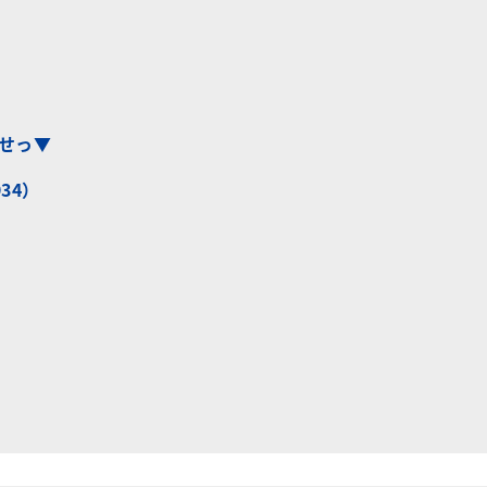
見せっ▼
34）