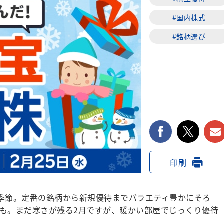
#国内株式
#銘柄選び
facebook
twi
印刷
季節。定番の銘柄から新規優待までバラエティ豊かにそろ
も。まだ寒さが残る2月ですが、暖かい部屋でじっくり優待