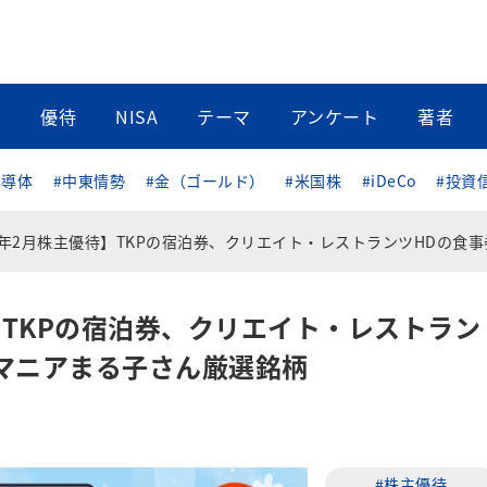
当
優待
NISA
テーマ
アンケート
著者
半導体
#中東情勢
#金（ゴールド）
#米国株
#iDeCo
#投資
年2月株主優待】TKPの宿泊券、クリエイト・レストランツHDの食事券など優待マニアまる子さん厳選
】TKPの宿泊券、クリエイト・レストラン
マニアまる子さん厳選銘柄
#株主優待