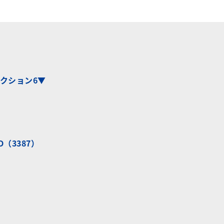
クション6▼
（3387）