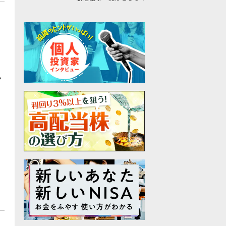
少
り
、