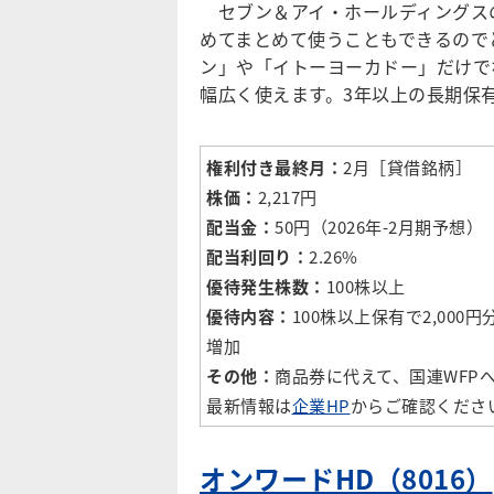
セブン＆アイ・ホールディングス
めてまとめて使うこともできるので
ン」や「イトーヨーカドー」だけで
幅広く使えます。3年以上の長期保
権利付き最終月：
2月［貸借銘柄］
株価：
2,217円
配当金：
50円（2026年-2月期予想）
配当利回り：
2.26%
優待発生株数：
100株以上
優待内容：
100株以上保有で2,00
増加
その他：
商品券に代えて、国連WFP
最新情報は
企業HP
からご確認くださ
オンワードHD（8016）