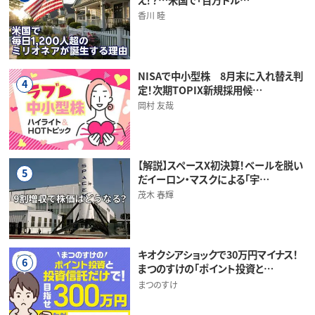
香川 睦
NISAで中小型株 8月末に入れ替え判
4
定！次期TOPIX新規採用候…
岡村 友哉
【解説】スペースX初決算！ベールを脱い
5
だイーロン・マスクによる「宇…
茂木 春輝
キオクシアショックで30万円マイナス！
6
まつのすけの「ポイント投資と…
まつのすけ