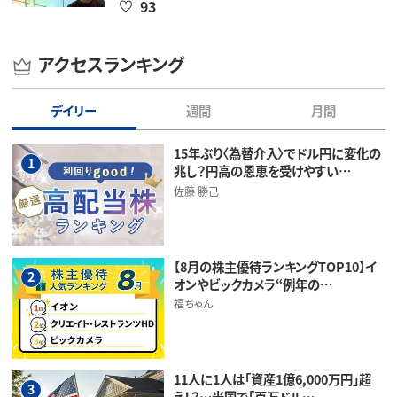
93
アクセスランキング
デイリー
週間
月間
15年ぶり〈為替介入〉でドル円に変化の
1
兆し？円高の恩恵を受けやすい…
佐藤 勝己
【8月の株主優待ランキングTOP10】イ
2
オンやビックカメラ“例年の…
福ちゃん
11人に1人は「資産1億6,000万円」超
3
え！？…米国で「百万ドル…