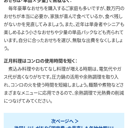
おせちは「単品×少量」で無駄なく：
毎年豪華なおせちを購入するご家庭も多いですが、数万円の
おせちが本当に必要か、家族が喜んで食べているか、食べ残し
がないかを見直してみましょう。また、近年は単身者やシニアも
楽しめるよう小さなおせちや少量の単品パックなども売られて
います。自分に合ったおせちを選び、無駄な出費をなくしましょ
う。
正月料理はコンロの使用時間を短く：
煮込み料理やおもてなし料理が増える時期は、電気代やガ
ス代が高くなりがちです。圧力鍋の活用や余熱調理を取り入
れ、コンロの火を使う時間を短縮しましょう。麺類や煮物などさ
まざまなメニューに応用できるので、余熱調理で光熱費の削減
につなげてみてください。
次ページへ
後回しにしがちな「固定費」の見直しも年始休暇に！