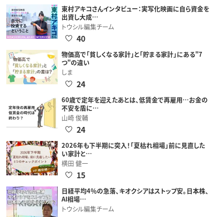
東村アキコさんインタビュー：実写化映画に自ら資金を
出資し大成…
トウシル編集チーム
40
物価高で「貧しくなる家計」と「貯まる家計」にある"7
つ"の違い
しま
24
60歳で定年を迎えたあとは、低賃金で再雇用…お金の
不安を盾に…
山崎 俊輔
24
2026年も下半期に突入！「夏枯れ相場」前に見直した
い家計と…
横田 健一
15
日経平均4％の急落、キオクシアはストップ安。日本株、
AI相場…
トウシル編集チーム