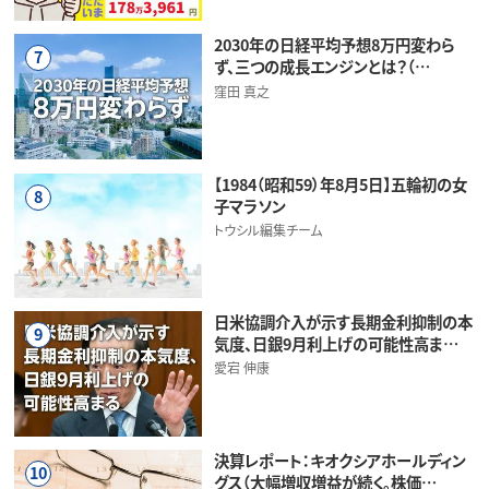
2030年の日経平均予想8万円変わら
7
ず、三つの成長エンジンとは？（…
窪田 真之
【1984（昭和59）年8月5日】五輪初の女
8
子マラソン
トウシル編集チーム
日米協調介入が示す長期金利抑制の本
9
気度、日銀9月利上げの可能性高ま…
愛宕 伸康
決算レポート：キオクシアホールディン
10
グス（大幅増収増益が続く。株価…