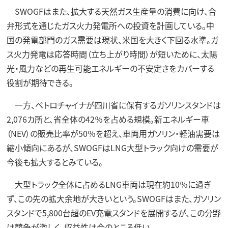
SWOGFはまた、拡大する天然ガス生産量の消費に向け、合
弁形式を通じたガス火力発電所への投資を計画している。中
国の発電部門のガス需要は現状、米国を大きく下回る水準。ガ
ス火力発電は応答時間（立ち上がり時間）が短いために、太陽
光・風力などの再生可能エネルギーの不安定さをカバーする
役割が期待できる。
一方、ペトロチャイナが四川省に保有するガソリンスタンドは
2,076カ所と、省全体の42％を占める規模。新エネルギー車
（NEV）の販売比率が50％を超え、車両用ガソリン・軽油需要は
縮小傾向にあるが、SWOGFはLNG大型トラック向けの需要が
今後も拡大するとみている。
大型トラック全体に占めるLNG車両は現在約10％に過ぎ
ず、この先の拡大余地が大きいという。SWOGFはまた、ガソリン
スタンドで5,800台超のEV充電スタンドを展開するが、この分野
は競争が激しく、収益性は今のところ低い。