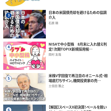
日本の米国債売却を避けるための協調
3
介入
石原 順
NISAで中小型株 8月末に入れ替え判
4
定！次期TOPIX新規採用候…
岡村 友哉
米株V字回復で再注目のオニール式・相
5
場底打ちサイン。機関投資家の売…
土信田 雅之
【解説】スペースX初決算！ベールを脱い
6