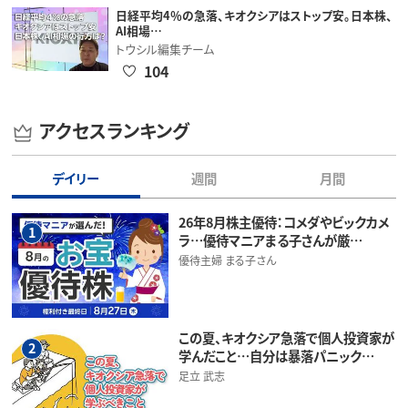
日経平均4％の急落、キオクシアはストップ安。日本株、
AI相場…
トウシル編集チーム
104
アクセスランキング
デイリー
週間
月間
26年8月株主優待：コメダやビックカメ
1
ラ…優待マニアまる子さんが厳…
優待主婦 まる子さん
この夏、キオクシア急落で個人投資家が
2
学んだこと…自分は暴落パニック…
足立 武志