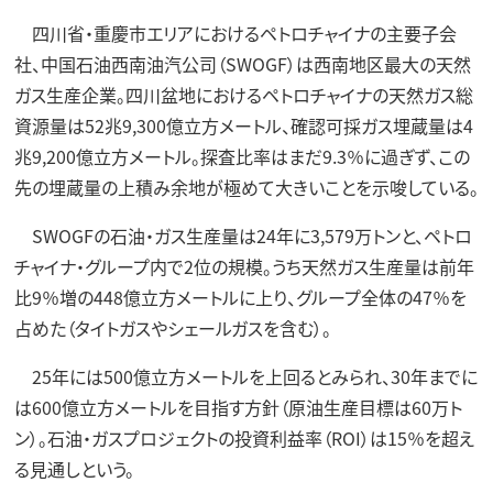
四川省・重慶市エリアにおけるペトロチャイナの主要子会
社、中国石油西南油汽公司（SWOGF）は西南地区最大の天然
ガス生産企業。四川盆地におけるペトロチャイナの天然ガス総
資源量は52兆9,300億立方メートル、確認可採ガス埋蔵量は4
兆9,200億立方メートル。探査比率はまだ9.3％に過ぎず、この
先の埋蔵量の上積み余地が極めて大きいことを示唆している。
SWOGFの石油・ガス生産量は24年に3,579万トンと、ペトロ
チャイナ・グループ内で2位の規模。うち天然ガス生産量は前年
比9％増の448億立方メートルに上り、グループ全体の47％を
占めた（タイトガスやシェールガスを含む）。
25年には500億立方メートルを上回るとみられ、30年までに
は600億立方メートルを目指す方針（原油生産目標は60万ト
ン）。石油・ガスプロジェクトの投資利益率（ROI）は15％を超え
る見通しという。