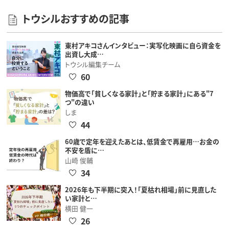
トウシルおすすめの記事
東村アキコさんインタビュー：実写化映画に自ら資金を
出資し大成…
トウシル編集チーム
60
物価高で「貧しくなる家計」と「貯まる家計」にある"7
つ"の違い
しま
44
60歳で定年を迎えたあとは、低賃金で再雇用…お金の
不安を盾に…
山崎 俊輔
34
2026年も下半期に突入！「夏枯れ相場」前に見直した
い家計と…
横田 健一
26