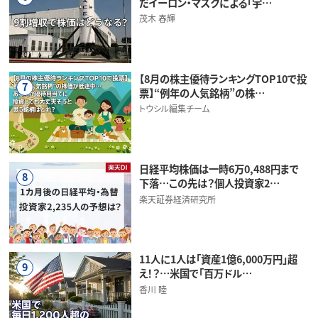
だイーロン・マスクによる「宇…
茂木 春輝
【8月の株主優待ランキングTOP10で投
7
票】“例年の人気銘柄”の株…
トウシル編集チーム
日経平均株価は一時6万0,488円まで
8
下落…この先は？個人投資家2…
楽天証券経済研究所
11人に1人は「資産1億6,000万円」超
9
え！？…米国で「百万ドル…
香川 睦