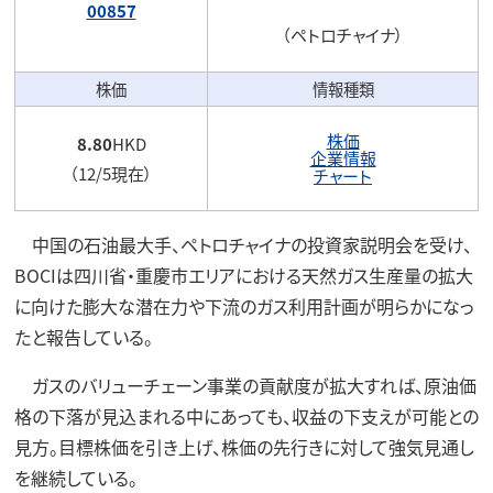
00857
（ペトロチャイナ）
株価
情報種類
株価
8.80
HKD
企業情報
（12/5現在）
チャート
中国の石油最大手、ペトロチャイナの投資家説明会を受け、
BOCIは四川省・重慶市エリアにおける天然ガス生産量の拡大
に向けた膨大な潜在力や下流のガス利用計画が明らかになっ
たと報告している。
ガスのバリューチェーン事業の貢献度が拡大すれば、原油価
格の下落が見込まれる中にあっても、収益の下支えが可能との
見方。目標株価を引き上げ、株価の先行きに対して強気見通し
を継続している。