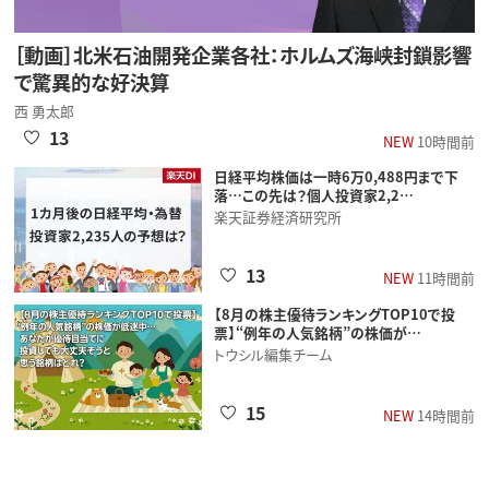
［動画］北米石油開発企業各社：ホルムズ海峡封鎖影響
で驚異的な好決算
西 勇太郎
13
NEW
10時間前
日経平均株価は一時6万0,488円まで下
落…この先は？個人投資家2,2…
楽天証券経済研究所
13
NEW
11時間前
【8月の株主優待ランキングTOP10で投
票】“例年の人気銘柄”の株価が…
トウシル編集チーム
15
NEW
14時間前