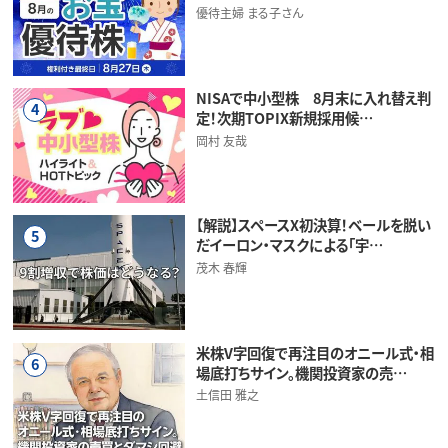
優待主婦 まる子さん
NISAで中小型株 8月末に入れ替え判
4
定！次期TOPIX新規採用候…
岡村 友哉
【解説】スペースX初決算！ベールを脱い
5
だイーロン・マスクによる「宇…
茂木 春輝
米株V字回復で再注目のオニール式・相
6
場底打ちサイン。機関投資家の売…
土信田 雅之