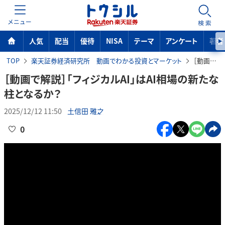
MENU
検索
人気
配当
優待
NISA
テーマ
アンケート
著者
TOP
楽天証券経済研究所 動画でわかる投資とマーケット
［動画で解説］「フィジカルAI」はAI相場の新たな柱となるか？
［動画で解説］「フィジカルAI」はAI相場の新たな
柱となるか？
2025/12/12 11:50
土信田 雅之
0