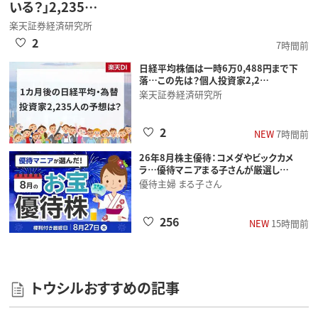
いる？」2,235…
楽天証券経済研究所
2
7時間前
日経平均株価は一時6万0,488円まで下
落…この先は？個人投資家2,2…
楽天証券経済研究所
2
NEW
7時間前
26年8月株主優待：コメダやビックカメ
ラ…優待マニアまる子さんが厳選し…
優待主婦 まる子さん
256
NEW
15時間前
トウシルおすすめの記事