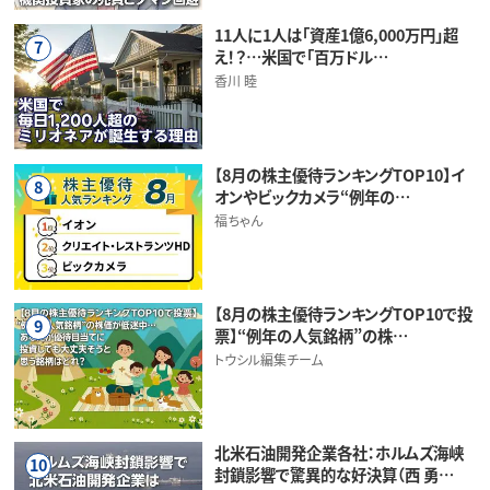
11人に1人は「資産1億6,000万円」超
7
え！？…米国で「百万ドル…
香川 睦
【8月の株主優待ランキングTOP10】イ
8
オンやビックカメラ“例年の…
福ちゃん
【8月の株主優待ランキングTOP10で投
9
票】“例年の人気銘柄”の株…
トウシル編集チーム
北米石油開発企業各社：ホルムズ海峡
10
封鎖影響で驚異的な好決算（西 勇…