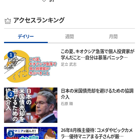
アクセスランキング
デイリー
週間
月間
この夏、キオクシア急落で個人投資家が
1
学んだこと…自分は暴落パニック…
足立 武志
日本の米国債売却を避けるための協調
2
介入
石原 順
26年8月株主優待：コメダやビックカメ
3
ラ…優待マニアまる子さんが厳…