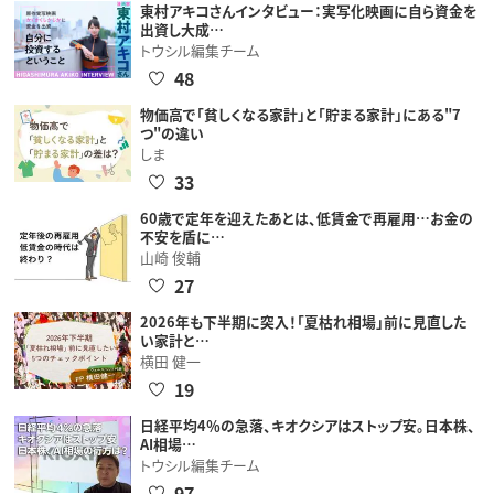
東村アキコさんインタビュー：実写化映画に自ら資金を
出資し大成…
トウシル編集チーム
48
物価高で「貧しくなる家計」と「貯まる家計」にある"7
つ"の違い
しま
33
60歳で定年を迎えたあとは、低賃金で再雇用…お金の
不安を盾に…
山崎 俊輔
27
2026年も下半期に突入！「夏枯れ相場」前に見直した
い家計と…
横田 健一
19
日経平均4％の急落、キオクシアはストップ安。日本株、
AI相場…
トウシル編集チーム
97