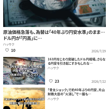
原油価格急落も、為替は「40年ぶり円安水準」のまま…
ドル円が「円高」に…
ハッサク
10
2026/7/29
163円をじわり突破したドル円相場。さらな
る円安を引き起こすかもしれな…
ハッサク
23
2026/7/22
「骨太ショック」で約40年ぶりの円安、片山
財務大臣の“火消し”で一服も…
ハッサク