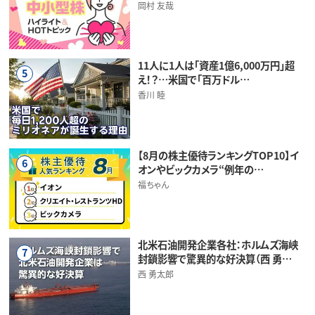
岡村 友哉
11人に1人は「資産1億6,000万円」超
5
え！？…米国で「百万ドル…
香川 睦
【8月の株主優待ランキングTOP10】イ
6
オンやビックカメラ“例年の…
福ちゃん
北米石油開発企業各社：ホルムズ海峡
7
封鎖影響で驚異的な好決算（西 勇…
西 勇太郎