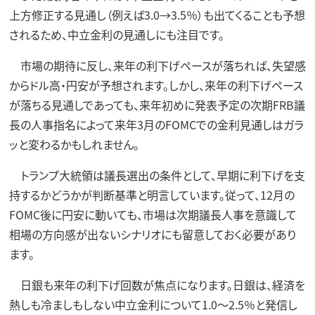
上方修正する見通し（例えば3.0→3.5％）も出てくることも予想
されるため、中立金利の見通しにも注目です。
市場の期待に反し、来年の利下げペースが落ちれば、失望感
からドル高・円安が予想されます。しかし、来年の利下げペース
が落ちる見通しであっても、来年初めに発表予定の次期FRB議
長の人事指名によって来年3月のFOMCでの金利見通しはガラ
ッと変わるかもしれません。
トランプ大統領は議長選出の条件として、早期に利下げを支
持するかどうかが判断基準と明言しています。従って、12月の
FOMC後に円安に動いても、市場は次期議長人事を意識して
相場の方向感が出ないシナリオにも留意しておく必要があり
ます。
日銀も来年の利下げ回数が焦点になります。日銀は、経済を
熱しも冷ましもしない中立金利について1.0～2.5％と発信し