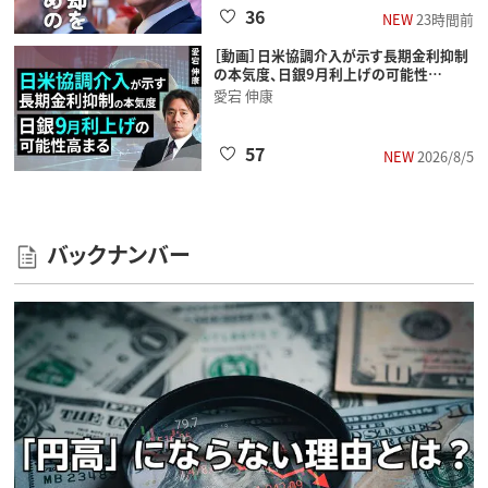
36
NEW
23時間前
［動画］日米協調介入が示す長期金利抑制
の本気度、日銀9月利上げの可能性…
愛宕 伸康
57
NEW
2026/8/5
バックナンバー