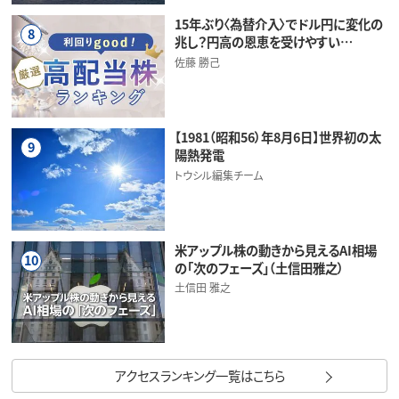
15年ぶり〈為替介入〉でドル円に変化の
8
兆し？円高の恩恵を受けやすい…
佐藤 勝己
【1981（昭和56）年8月6日】世界初の太
9
陽熱発電
トウシル編集チーム
米アップル株の動きから見えるAI相場
10
の「次のフェーズ」（土信田雅之）
土信田 雅之
アクセスランキング一覧はこちら