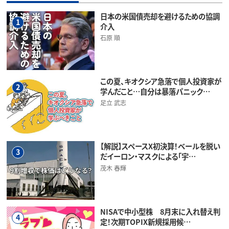
日本の米国債売却を避けるための協調
1
介入
石原 順
この夏、キオクシア急落で個人投資家が
2
学んだこと…自分は暴落パニック…
足立 武志
【解説】スペースX初決算！ベールを脱い
3
だイーロン・マスクによる「宇…
茂木 春輝
NISAで中小型株 8月末に入れ替え判
4
定！次期TOPIX新規採用候…