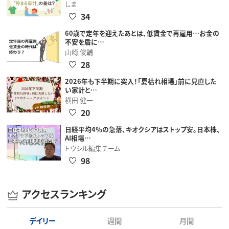
しま
34
60歳で定年を迎えたあとは、低賃金で再雇用…お金の
不安を盾に…
山崎 俊輔
28
2026年も下半期に突入！「夏枯れ相場」前に見直した
い家計と…
横田 健一
20
日経平均4％の急落、キオクシアはストップ安。日本株、
AI相場…
トウシル編集チーム
98
アクセスランキング
デイリー
週間
月間