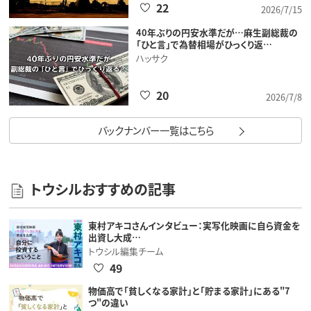
22
2026/7/15
40年ぶりの円安水準だが…麻生副総裁の
「ひと言」で為替相場がひっくり返…
ハッサク
20
2026/7/8
バックナンバー一覧はこちら
トウシルおすすめの記事
東村アキコさんインタビュー：実写化映画に自ら資金を
出資し大成…
トウシル編集チーム
49
物価高で「貧しくなる家計」と「貯まる家計」にある"7
つ"の違い