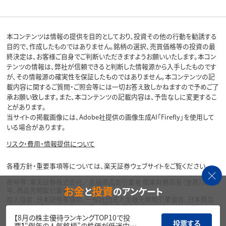
本コンテンツは情報の提供を目的としており、投資その他の行動を勧誘する
目的で、作成したものではありません。銘柄の選択、売買価格等の投資の最
終決定は、お客様ご自身でご判断いただきますようお願いいたします。本コン
テンツの情報は、弊社が信頼できると判断した情報源から入手したものです
が、その情報源の確実性を保証したものではありません。本コンテンツの記
載内容に関するご質問・ご照会等には一切お答え致しかねますので予めご了
承お願い致します。また、本コンテンツの記載内容は、予告なしに変更するこ
とがあります。
当サイトの掲載画像には、Adobe社提供の画像生成AI「Firefly」を使用して
いる場合があります。
リスク・費用・情報提供について
各種方針・重要事項等については、楽天証券ウェブサイトをご覧ください。
商号等：楽天証券株式会社／金融商品取引業者 関東財務局長（金商）第195
お金
投資
と
のアンケート
号、商品先物取引業者
加入協会：日本証券業協会、一般社団法人金融先物取引業協会、日本商品
先物取引協会、一般社団法人第二種金融商品取引業協会、一般社団法人資
産運用業協会
【8月の株主優待ランキングTOP10で投
投票する
票】“例年の人気銘柄”の株価が低迷中…