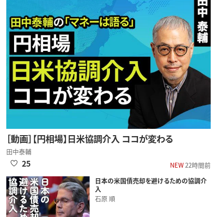
［動画］【円相場】日米協調介入 ココが変わる
田中泰輔
25
NEW
22時間前
日本の米国債売却を避けるための協調介
入
石原 順