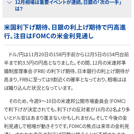
12月相場は重要イベントが連続。日銀の「次の一手」
は？
米国利下げ期待、日銀の利上げ期待で円高進
行。注目はFOMCの米金利見通し
ドル/円は11月20日の158円手前から12月5日の154円台前
半まで約3.5円の円高となりました。その間、12月の米連邦準
備制度理事会（FRB）の利下げ期待、日本銀行の利上げ期待が
高まり、FRBに至っては9割近くの確率となっており、相場はほ
ぼ織り込んだ状況となっています。
そのため、今週9～10日の米連邦公開市場委員会（FOMC）
で利下げが決定されても、利下げの反対者が10月の2名より多
いとドル安はあまり進まないかもしれません。そして今後の金
利見通しで相場が動きそうです。FOMCの焦点は来年の金利見