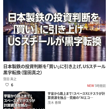
日本製鉄の投資判断を「買い」に引き上げ。USスチール
黒字転換（窪田真之）
窪田 真之
6
NEW
5時間前
宇宙から路上まで！スペースXとテスラが計
算資源を独占…究極の「AIエコ…
茂木 春輝