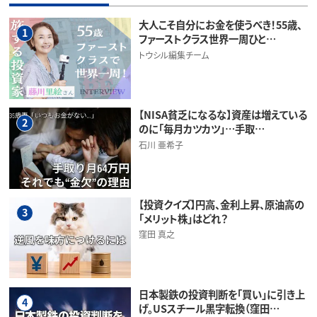
大人こそ自分にお金を使うべき！55歳、
1
ファーストクラス世界一周ひと…
トウシル編集チーム
【NISA貧乏になるな】資産は増えている
2
のに「毎月カツカツ」…手取…
石川 亜希子
【投資クイズ】円高、金利上昇、原油高の
3
「メリット株」はどれ？
窪田 真之
日本製鉄の投資判断を「買い」に引き上
4
げ。USスチール黒字転換（窪田…