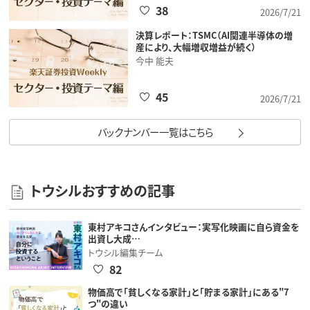
38
2026/7/21
決算レポート：TSMC（AI関連半導体の増
産により、大幅増収増益が続く）
今中 能夫
45
2026/7/21
バックナンバー一覧はこちら
トウシルおすすめの記事
東村アキコさんインタビュー：実写化映画に自ら資金を
出資し大成…
トウシル編集チーム
82
物価高で「貧しくなる家計」と「貯まる家計」にある"7
つ"の違い