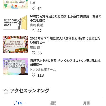
しま
64
60歳で定年を迎えたあとは、低賃金で再雇用…お金の
不安を盾に…
山崎 俊輔
42
2026年も下半期に突入！「夏枯れ相場」前に見直した
い家計と…
横田 健一
36
日経平均4％の急落、キオクシアはストップ安。日本株、
AI相場…
トウシル編集チーム
113
アクセスランキング
デイリー
週間
月間