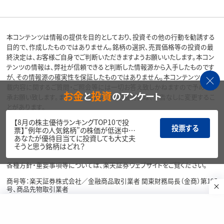
本コンテンツは情報の提供を目的としており、投資その他の行動を勧誘する
目的で、作成したものではありません。銘柄の選択、売買価格等の投資の最
終決定は、お客様ご自身でご判断いただきますようお願いいたします。本コン
テンツの情報は、弊社が信頼できると判断した情報源から入手したものです
が、その情報源の確実性を保証したものではありません。本コンテンツの記
載内容に関するご質問・ご照会等には一切お答え致しかねますので予めご了
お金
投資
と
のアンケート
承お願い致します。また、本コンテンツの記載内容は、予告なしに変更するこ
とがあります。
当サイトの掲載画像には、Adobe社提供の画像生成AI「Firefly」を使用して
【8月の株主優待ランキングTOP10で投
いる場合があります。
投票する
票】“例年の人気銘柄”の株価が低迷中…
あなたが優待目当てに投資しても大丈夫
リスク・費用・情報提供について
そうと思う銘柄はどれ？
各種方針・重要事項等については、楽天証券ウェブサイトをご覧ください。
商号等：楽天証券株式会社／金融商品取引業者 関東財務局長（金商）第195
号、商品先物取引業者
加入協会：日本証券業協会、一般社団法人金融先物取引業協会、日本商品
先物取引協会、一般社団法人第二種金融商品取引業協会、一般社団法人資
産運用業協会