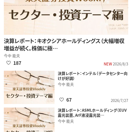
決算レポート：キオクシアホールディングス（大幅増収
増益が続く。株価に極…
今中 能夫
187
NEW
2026/8/3
決算レポート：インテル（データセンター向
けが好調）
今中 能夫
67
2026/7/27
決算レポート：ASMLホールディング（EUV
露光装置、ArF液浸露光装…
今中 能夫