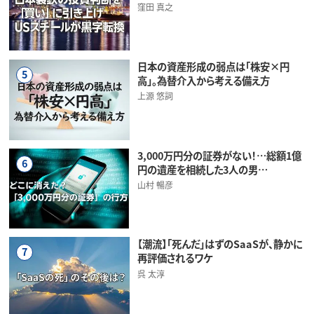
窪田 真之
日本の資産形成の弱点は「株安×円
5
高」。為替介入から考える備え方
上源 悠詞
3,000万円分の証券がない！…総額1億
6
円の遺産を相続した3人の男…
山村 暢彦
【潮流】「死んだ」はずのSaaSが、静かに
7
再評価されるワケ
呉 太淳