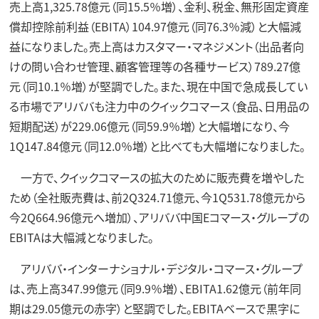
売上高1,325.78億元（同15.5％増）、金利、税金、無形固定資産
償却控除前利益（EBITA）104.97億元（同76.3％減）と大幅減
益になりました。売上高はカスタマー・マネジメント（出品者向
けの問い合わせ管理、顧客管理等の各種サービス）789.27億
元（同10.1％増）が堅調でした。また、現在中国で急成長してい
る市場でアリババも注力中のクイックコマース（食品、日用品の
短期配送）が229.06億元（同59.9％増）と大幅増になり、今
1Q147.84億元（同12.0％増）と比べても大幅増になりました。
一方で、クイックコマースの拡大のために販売費を増やした
ため（全社販売費は、前2Q324.71億元、今1Q531.78億元から
今2Q664.96億元へ増加）、アリババ中国Eコマース・グループの
EBITAは大幅減となりました。
アリババ・インターナショナル・デジタル・コマース・グループ
は、売上高347.99億元（同9.9％増）、EBITA1.62億元（前年同
期は29.05億元の赤字）と堅調でした。EBITAベースで黒字に