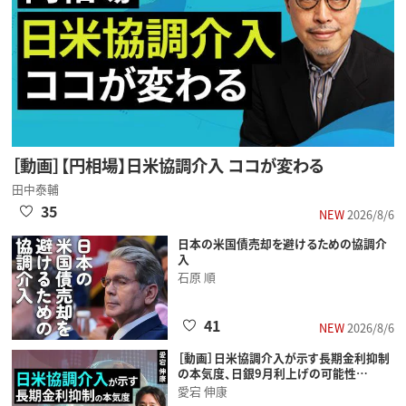
［動画］【円相場】日米協調介入 ココが変わる
田中泰輔
35
NEW
2026/8/6
日本の米国債売却を避けるための協調介
入
石原 順
41
NEW
2026/8/6
［動画］日米協調介入が示す長期金利抑制
の本気度、日銀9月利上げの可能性…
愛宕 伸康