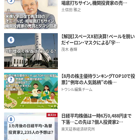
場底打ちサイン。機関投資家の売…
土信田 雅之
【解説】スペースX初決算！ベールを脱い
6
だイーロン・マスクによる「宇…
茂木 春輝
【8月の株主優待ランキングTOP10で投
7
票】“例年の人気銘柄”の株…
トウシル編集チーム
日経平均株価は一時6万0,488円まで
8
下落…この先は？個人投資家2…
楽天証券経済研究所