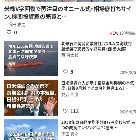
米株V字回復で再注目のオニール式・相場底打ちサイ
ン。機関投資家の売買と…
土信田 雅之
0
NEW
19時間前
北米石油開発企業各社：ホルムズ海峡封
鎖影響で驚異的な好決算（西 勇太郎）
西 勇太郎
8
2026/8/6
日米協調介入が示す長期金利抑制の本気
度、日銀9月利上げの可能性高まる（…
愛宕 伸康
112
2026/8/5
2030年の日経平均予想8万円変わらず、三
つの成長エンジンとは？（窪田…
窪田 真之