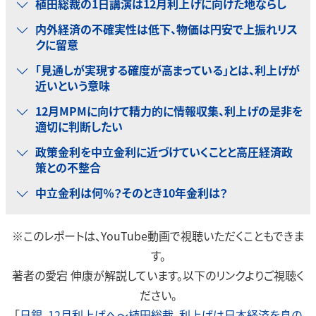
植田総裁の1日講演は12月利上げに向けた地ならし
内外経済の不確実性は低下、物価は円安で上振れリス
クに留意
「見通しが実現する確度が高まっている」とは、利上げが
近いという意味
12月MPMに向けて精力的に情報収集、利上げの是非を
適切に判断したい
政策金利を中立金利に近づけていくことと高圧経済政
策との不整合
中立金利は何％？そのとき10年金利は？
※このレポートは、YouTube動画で視聴いただくこともできま
す。
著者の愛宕 伸康が解説しています。以下のリンクよりご視聴く
ださい。
「
日銀、12月利上げへ～植田総裁、利上げは日本経済を息の