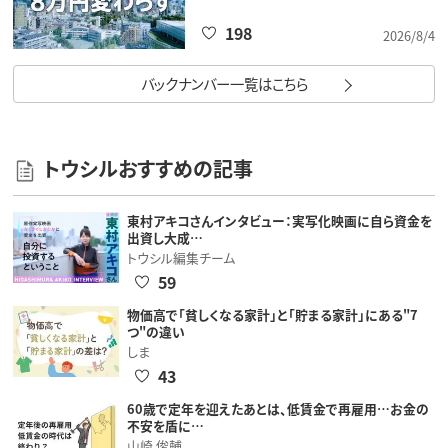
198
2026/8/4
バックナンバー一覧はこちら
トウシルおすすめの記事
東村アキコさんインタビュー：実写化映画に自ら資金を
出資し大成…
トウシル編集チーム
59
物価高で「貧しくなる家計」と「貯まる家計」にある"7
つ"の違い
しま
43
60歳で定年を迎えたあとは、低賃金で再雇用…お金の
不安を盾に…
山崎 俊輔