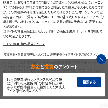
終決定は、お客様ご自身でご判断いただきますようお願いいたします。本コン
テンツの情報は、弊社が信頼できると判断した情報源から入手したものです
が、その情報源の確実性を保証したものではありません。本コンテンツの記
載内容に関するご質問・ご照会等には一切お答え致しかねますので予めご了
承お願い致します。また、本コンテンツの記載内容は、予告なしに変更するこ
とがあります。
当サイトの掲載画像には、Adobe社提供の画像生成AI「Firefly」を使用して
いる場合があります。
リスク・費用・情報提供について
各種方針・重要事項等については、楽天証券ウェブサイトをご覧ください。
商号等：楽天証券株式会社／金融商品取引業者 関東財務局長（金商）第195
お金
投資
と
のアンケート
号、商品先物取引業者
加入協会：日本証券業協会、一般社団法人金融先物取引業協会、日本商品
先物取引協会、一般社団法人第二種金融商品取引業協会、一般社団法人資
産運用業協会
【8月の株主優待ランキングTOP10で投
投票する
票】“例年の人気銘柄”の株価が低迷中…
Copyright©
あなたが優待目当てに投資しても大丈夫
1999-2026 Rakuten Securities, Inc. All
そうと思う銘柄はどれ？
Rights Reserved.