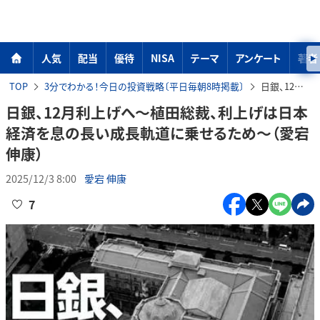
人気
配当
優待
NISA
テーマ
アンケート
著者
TOP
3分でわかる！今日の投資戦略〔平日毎朝8時掲載〕
日銀、12月利上げへ～植田総裁、利上げは日本経済を息の長い成長軌道に乗せるため～（愛宕伸康）
日銀、12月利上げへ～植田総裁、利上げは日本
経済を息の長い成長軌道に乗せるため～（愛宕
伸康）
2025/12/3 8:00
愛宕 伸康
7