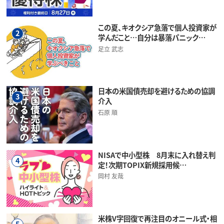
この夏、キオクシア急落で個人投資家が
2
学んだこと…自分は暴落パニック…
足立 武志
日本の米国債売却を避けるための協調
3
介入
石原 順
NISAで中小型株 8月末に入れ替え判
4
定！次期TOPIX新規採用候…
岡村 友哉
米株V字回復で再注目のオニール式・相
5