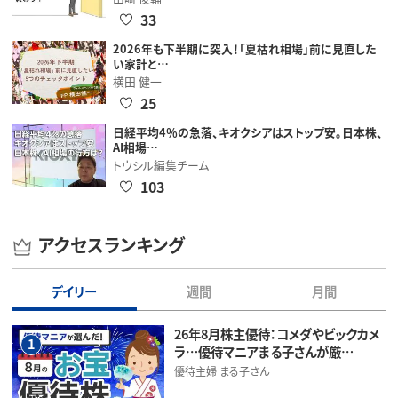
33
2026年も下半期に突入！「夏枯れ相場」前に見直した
い家計と…
横田 健一
25
日経平均4％の急落、キオクシアはストップ安。日本株、
AI相場…
トウシル編集チーム
103
アクセスランキング
デイリー
週間
月間
26年8月株主優待：コメダやビックカメ
1
ラ…優待マニアまる子さんが厳…
優待主婦 まる子さん