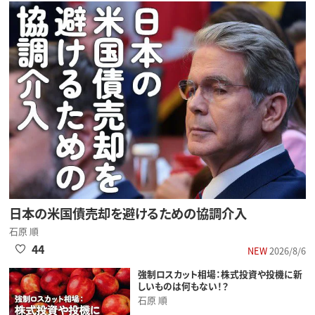
日本の米国債売却を避けるための協調介入
石原 順
44
NEW
2026/8/6
強制ロスカット相場：株式投資や投機に新
しいものは何もない！？
石原 順