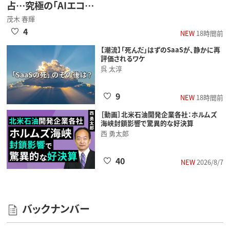
占…究極の「AIエコ…
茂木 春輝
4
NEW
18時間前
【潮流】「死んだ」はずのSaaSが、静かに再
評価されるワケ
呉 太淳
9
NEW
18時間前
［動画］北米石油開発企業各社：ホルムズ
海峡封鎖影響で驚異的な好決算
西 勇太郎
40
NEW
2026/8/7
バックナンバー