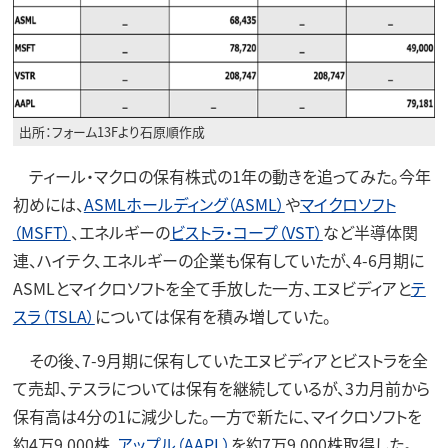
出所：フォーム13Fより石原順作成
ティール・マクロの保有株式の1年の動きを追ってみた。今年
初めには、
ASMLホールディング（ASML）
や
マイクロソフト
（MSFT）
、エネルギーの
ビストラ・コープ（VST）
など半導体関
連、ハイテク、エネルギーの企業も保有していたが、4-6月期に
ASMLとマイクロソフトを全て手放した一方、エヌビディアと
テ
スラ（TSLA）
については保有を積み増していた。
その後、7-9月期に保有していたエヌビディアとビストラを全
て売却、テスラについては保有を継続しているが、3カ月前から
保有高は4分の1に減少した。一方で新たに、マイクロソフトを
約4万9,000株、
アップル（AAPL）
を約7万9,000株取得した。