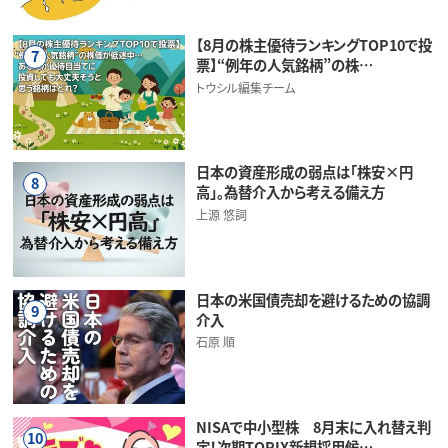
【8月の株主優待ランキングTOP10で投
7
票】“例年の人気銘柄”の株…
トウシル編集チーム
日本の資産形成の弱点は「株安×円
8
高」。為替介入から考える備え方
上源 悠詞
日本の米国債売却を避けるための協調
9
介入
石原 順
NISAで中小型株 8月末に入れ替え判
10
定！次期TOPIX新規採用候…