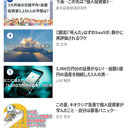
下落…この先は？個人投資家2…
楽天証券経済研究所
【潮流】「死んだ」はずのSaaSが、静かに
4
再評価されるワケ
呉 太淳
3,000万円分の証券がない！…総額1億
5
円の遺産を相続した3人の男…
山村 暢彦
この夏、キオクシア急落で個人投資家が
6
学んだこと…自分は暴落パニック…
足立 武志