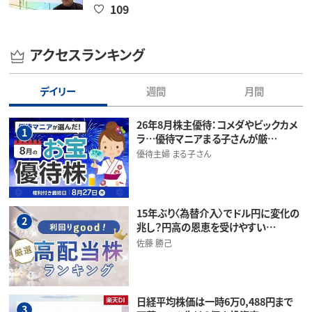
109
アクセスランキング
デイリー
週間
月間
26年8月株主優待：コメダやビックカメ
1
ラ…優待マニアまる子さんが厳…
優待主婦 まる子さん
15年ぶり〈為替介入〉でドル円に変化の
2
兆し？円高の恩恵を受けやすい…
佐藤 勝己
日経平均株価は一時6万0,488円まで
3