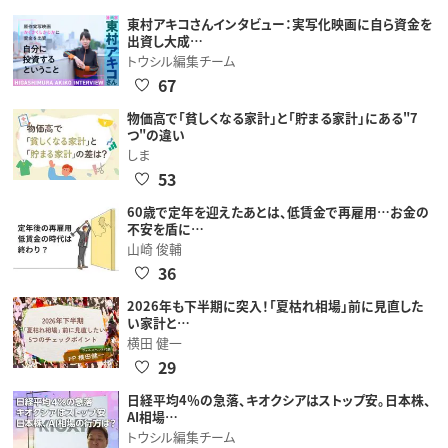
東村アキコさんインタビュー：実写化映画に自ら資金を
出資し大成…
トウシル編集チーム
67
物価高で「貧しくなる家計」と「貯まる家計」にある"7
つ"の違い
しま
53
60歳で定年を迎えたあとは、低賃金で再雇用…お金の
不安を盾に…
山崎 俊輔
36
2026年も下半期に突入！「夏枯れ相場」前に見直した
い家計と…
横田 健一
29
日経平均4％の急落、キオクシアはストップ安。日本株、
AI相場…
トウシル編集チーム