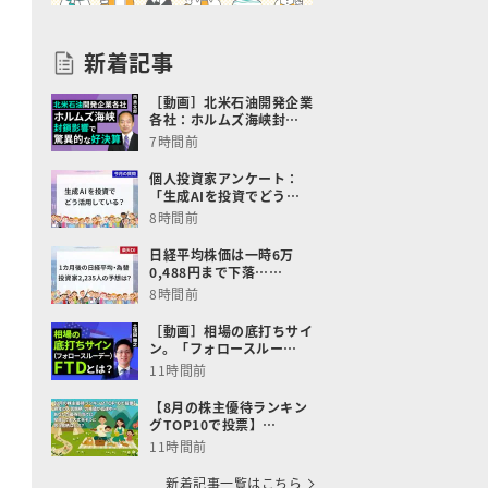
新着記事
［動画］北米石油開発企業
各社：ホルムズ海峡封…
7時間前
個人投資家アンケート：
「生成AIを投資でどう…
8時間前
日経平均株価は一時6万
0,488円まで下落……
8時間前
［動画］相場の底打ちサイ
ン。「フォロースルー…
11時間前
【8月の株主優待ランキン
グTOP10で投票】…
11時間前
新着記事一覧はこちら