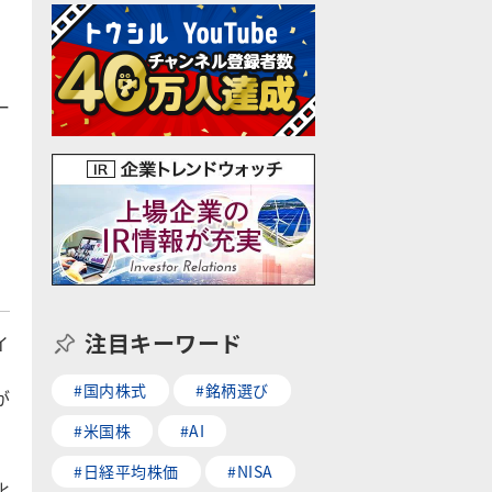
ー
注目キーワード
イ
り
#国内株式
#銘柄選び
が
#米国株
#AI
#日経平均株価
#NISA
化