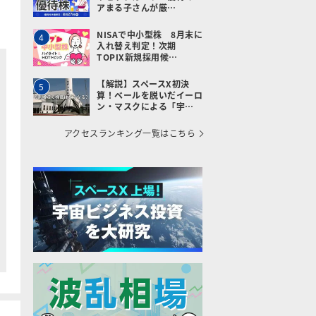
アまる子さんが厳…
NISAで中小型株 8月末に
4
入れ替え判定！次期
TOPIX新規採用候…
【解説】スペースX初決
5
算！ベールを脱いだイーロ
ン・マスクによる「宇…
アクセスランキング一覧はこちら