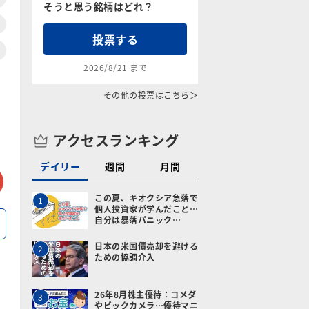
そうと思う銘柄はどれ？
投票する
2026/8/21 まで
その他の投票はこちら＞
アクセスランキング
デイリー
週間
月間
tter
メールで送る
この夏、キオクシア急落で
1
個人投資家が学んだこと…
自分は暴落パニック…
日本の米国債売却を避ける
2
ための協調介入
26年8月株主優待：コメダ
3
やビックカメラ…優待マニ