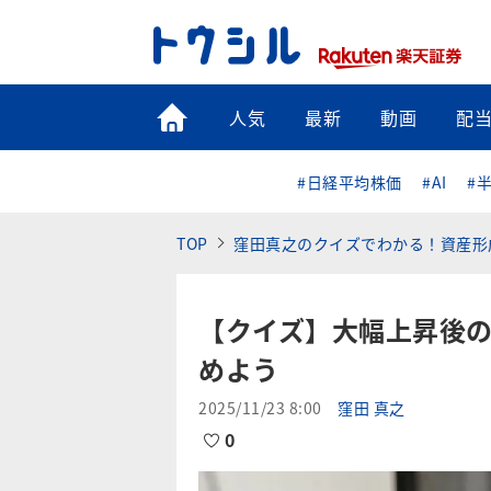
トップ
人気
最新
動画
配
#日経平均株価
#AI
#
TOP
窪田真之のクイズでわかる！資産形
【クイズ】大幅上昇後
めよう
2025/11/23 8:00
窪田 真之
0