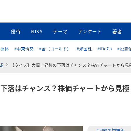
当
優待
NISA
テーマ
アンケート
著者
半導体
#中東情勢
#金（ゴールド）
#米国株
#iDeCo
#投資
成
【クイズ】大幅上昇後の下落はチャンス？株価チャートから見極めよ
の下落はチャンス？株価チャートから見極
#日経平均株価